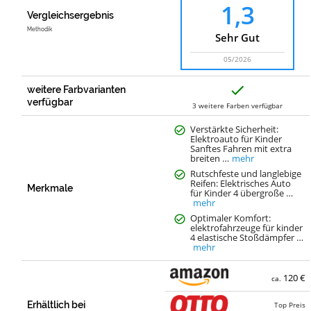
1,3
Vergleichsergebnis
Methodik
Sehr Gut
05/2026
J
weitere Farbvarianten
a
verfügbar
3 weitere Farben verfügbar
Verstärkte Sicherheit:
Elektroauto für Kinder
Sanftes Fahren mit extra
breiten …
mehr
Rutschfeste und langlebige
Reifen: Elektrisches Auto
Merkmale
für Kinder 4 übergroße …
mehr
Optimaler Komfort:
elektrofahrzeuge für kinder
4 elastische Stoßdämpfer …
mehr
120 €
ca.
Erhältlich bei
Top Preis