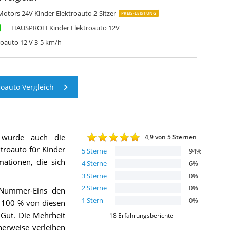
otors 24V Kinder Elektroauto 2-Sitzer
PREIS-LEISTUNG
HAUSPROFI Kinder Elektroauto 12V
roauto 12 V 3-5 km/h
oauto Vergleich
 wurde auch die
4,9
von 5 Sternen
roauto für Kinder
5
Sterne
94
%
mationen, die sich
4
Sterne
6
%
3
Sterne
0
%
2
Sterne
0
%
 Nummer-Eins den
1
Stern
0
%
 100 % von diesen
 Gut. Die Mehrheit
18
Erfahrungsberichte
herweise verleihen