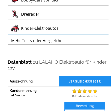
Bobby-Cars von BIG
Test
Dreiräder
Test
Kinder-Elektroautos
Mehr Tests oder Vergleiche
Datenblatt
zu
LALAHO Elektroauto für Kinder
12V
Auszeichnung
Kundenmeinung
bei Amazon
18
Erfahrungsberichte
Bewertung