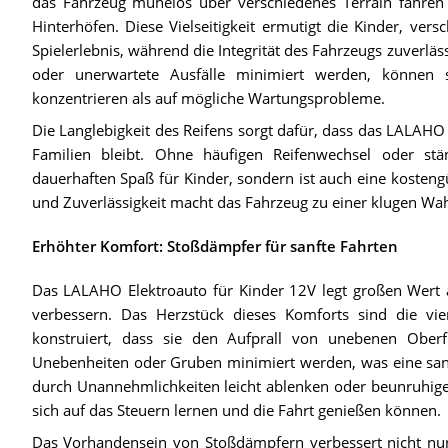
das Fahrzeug mühelos über verschiedenes Terrain fahren
Hinterhöfen. Diese Vielseitigkeit ermutigt die Kinder, ve
Spielerlebnis, während die Integrität des Fahrzeugs zuverlä
oder unerwartete Ausfälle minimiert werden, können
konzentrieren als auf mögliche Wartungsprobleme.
Die Langlebigkeit des Reifens sorgt dafür, dass das LALAHO E
Familien bleibt. Ohne häufigen Reifenwechsel oder stän
dauerhaften Spaß für Kinder, sondern ist auch eine kostengü
und Zuverlässigkeit macht das Fahrzeug zu einer klugen Wah
Erhöhter Komfort: Stoßdämpfer für sanfte Fahrten
Das LALAHO Elektroauto für Kinder 12V legt großen Wert 
verbessern. Das Herzstück dieses Komforts sind die vie
konstruiert, dass sie den Aufprall von unebenen Ober
Unebenheiten oder Gruben minimiert werden, was eine sanf
durch Unannehmlichkeiten leicht ablenken oder beunruhigen 
sich auf das Steuern lernen und die Fahrt genießen können.
Das Vorhandensein von Stoßdämpfern verbessert nicht nur 