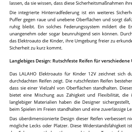
lassen, da sie wissen, dass diese Sicherheitsmaßnahmen ihr
Die integrierte Hinterradfederung ist ein weiteres Siche
Puffer gegen raue und unebene Oberflächen und sorgt dafü
ruhig bleibt. Ein solches Federungssystem mildert die E
unangenehm oder sogar beunruhigend sein können. Durch e
das Elektroauto die Kinder, ihre Umgebung freier zu erkunde
Sicherheit zu kurz kommt.
Langlebiges Design: Rutschfeste Reifen für verschiedene
Das LALAHO Elektroauto für Kinder 12V zeichnet sich dur
durchdachten Reifen zeigt. Die rutschfesten Reifen besteh
dass sie einer Vielzahl von Oberflächen standhalten. Diese
bietet eine Mischung aus Zähigkeit und Flexibilität, die
langlebiger Materialien haben die Designer sichergestell
beim Spielen im Freien standhalten und eine zuverlässige Lei
Das überdimensionierte Design dieser Reifen verbessert n
mögliche Lecks oder Platzer. Diese Widerstandsfähigkeit i