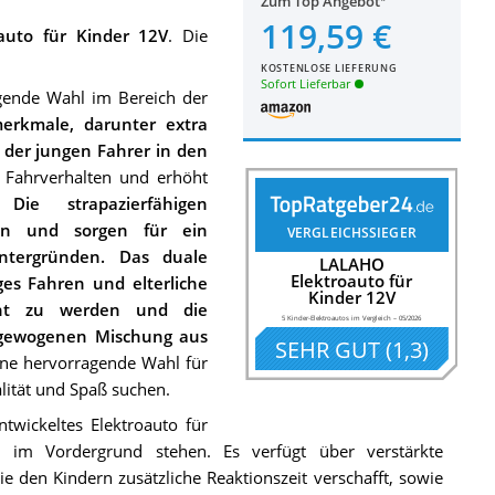
Zum Top Angebot
119,59 €
auto für Kinder 12V
. Die
KOSTENLOSE LIEFERUNG
Sofort Lieferbar
gende Wahl im Bereich der
merkmale, darunter extra
t der jungen Fahrer in den
s Fahrverhalten und erhöht
n.
Die strapazierfähigen
zen und sorgen für ein
VERGLEICHSSIEGER
ntergründen.
Das duale
LALAHO
Elektroauto für
es Fahren und elterliche
Kinder 12V
echt zu werden und die
5 Kinder-Elektroautos im Vergleich
–
05/2026
gewogenen Mischung aus
SEHR GUT
(
1,3
)
ine hervorragende Wahl für
alität und Spaß suchen.
twickeltes Elektroauto für
 im Vordergrund stehen. Es verfügt über verstärkte
ie den Kindern zusätzliche Reaktionszeit verschafft, sowie