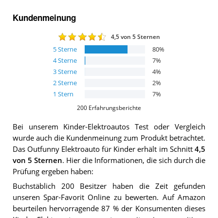
Kundenmeinung
4,5
von 5 Sternen
5
Sterne
80
%
4
Sterne
7
%
3
Sterne
4
%
2
Sterne
2
%
1
Stern
7
%
200
Erfahrungsberichte
Bei unserem
Kinder-Elektroautos
Test oder Vergleich
wurde auch die Kundenmeinung zum Produkt betrachtet.
Das
Outfunny Elektroauto für Kinder
erhält im Schnitt
4,5
von 5 Sternen
. Hier die Informationen, die sich durch die
Prüfung ergeben haben:
Buchstäblich 200 Besitzer haben die Zeit gefunden
unseren Spar-Favorit Online zu bewerten. Auf Amazon
beurteilen hervorragende 87 % der Konsumenten dieses