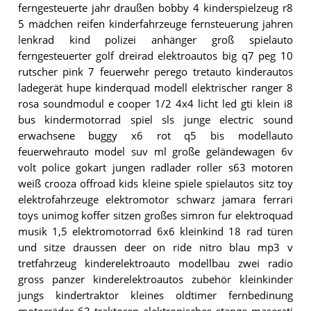
ferngesteuerte jahr draußen bobby 4 kinderspielzeug r8
5 mädchen reifen kinderfahrzeuge fernsteuerung jahren
lenkrad kind polizei anhänger groß spielauto
ferngesteuerter golf dreirad elektroautos big q7 peg 10
rutscher pink 7 feuerwehr perego tretauto kinderautos
ladegerät hupe kinderquad modell elektrischer ranger 8
rosa soundmodul e cooper 1/2 4x4 licht led gti klein i8
bus kindermotorrad spiel sls junge electric sound
erwachsene buggy x6 rot q5 bis modellauto
feuerwehrauto model suv ml große geländewagen 6v
volt police gokart jungen radlader roller s63 motoren
weiß crooza offroad kids kleine spiele spielautos sitz toy
elektrofahrzeuge elektromotor schwarz jamara ferrari
toys unimog koffer sitzen großes simron fur elektroquad
musik 1,5 elektromotorrad 6x6 kleinkind 18 rad türen
und sitze draussen deer on ride nitro blau mp3 v
tretfahrzeug kinderelektroauto modellbau zwei radio
gross panzer kinderelektroautos zubehör kleinkinder
jungs kindertraktor kleines oldtimer fernbedinung