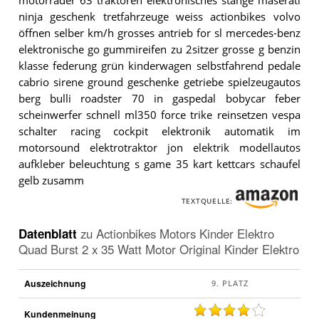
motorräder 63 traktoren elektronisches stange maserati
ninja geschenk tretfahrzeuge weiss actionbikes volvo
öffnen selber km/h grosses antrieb for sl mercedes-benz
elektronische go gummireifen zu 2sitzer grosse g benzin
klasse federung grün kinderwagen selbstfahrend pedale
cabrio sirene ground geschenke getriebe spielzeugautos
berg bulli roadster 70 in gaspedal bobycar feber
scheinwerfer schnell ml350 force trike reinsetzen vespa
schalter racing cockpit elektronik automatik im
motorsound elektrotraktor jon elektrik modellautos
aufkleber beleuchtung s game 35 kart kettcars schaufel
gelb zusamm
TEXTQUELLE:
Datenblatt
zu
Actionbikes Motors Kinder Elektro
Quad Burst 2 x 35 Watt Motor Original Kinder Elektro
Auszeichnung
Kundenmeinung