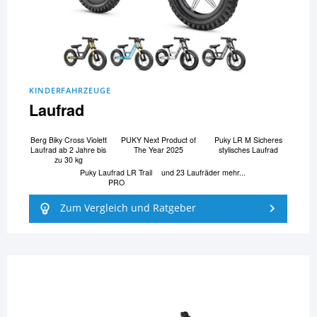
KINDERFAHRZEUGE
Laufrad
Berg Biky Cross Violett
PUKY Next Product of
Puky LR M Sicheres
Laufrad ab 2 Jahre bis
The Year 2025
stylisches Laufrad
zu 30 kg
Puky Laufrad LR Trail
und 23 Laufräder mehr...
PRO
Zum Vergleich und Ratgeber