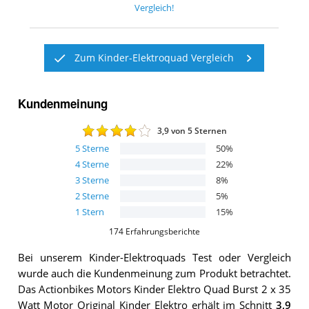
Vergleich!
Zum Kinder-Elektroquad Vergleich
Kundenmeinung
3,9
von 5 Sternen
5
Sterne
50
%
4
Sterne
22
%
3
Sterne
8
%
2
Sterne
5
%
1
Stern
15
%
174
Erfahrungsberichte
Bei unserem
Kinder-Elektroquads
Test oder Vergleich
wurde auch die Kundenmeinung zum Produkt betrachtet.
Das
Actionbikes Motors Kinder Elektro Quad Burst 2 x 35
Watt Motor Original Kinder Elektro
erhält im Schnitt
3,9