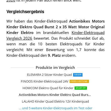
2026
ist in jedem Fall auch einen Blick wert.
Vergleichsergebnis
Wir haben das Kinder-Elektroquad
Actionbikes Motors
Kinder Elektro Quad Burst 2 x 35 Watt Motor Original
Kinder Elektro
im brandaktuellen
Kinder-Elektroquad
Vergleich 2026
bewertet. Das Produkt schneidet
Gut
ab,
wenn man die 10 besten Elektroquads für Kinder
vergleicht: Mit einer Bewertung von 1,7 konnte das
Kinder-Elektroquad den
9. Platz
erobern.
Produkte im Vergleich
AIYAPLAY Elektro Quad für Kinder 12V
FINOOS Kinder-Elektro Quad 2-Sitzer 
AIYAPLAY Elektro Quad für Kinder
DREAMADE 12V Elektro Quad
GarveeHome 12V Lila Elektro-Quad
ELEMARA 2 Sitzer Kinder Quad
SIEGER
FINOOS Kinder-Elektroquad 24V
PREIS-LEISTUNG
HOMCOM Elektro Quad für Kinder
SPARTIPP
Actionbikes Motors Kinder Elektro Quad Burst 2 x 35 Watt Motor Original Kinder Elektro
LALAHO Kinder Quad Elektro 12V Kinderquad
… und
5
weitere
Kinder-Elektroquads
im Test oder