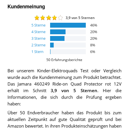
Kundenmeinung
3,9
von 5 Sternen
5
Sterne
46
%
4
Sterne
20
%
3
Sterne
20
%
2
Sterne
8
%
1
Stern
6
%
50
Erfahrungsberichte
Bei unserem
Kinder-Elektroquads
Test oder Vergleich
wurde auch die Kundenmeinung zum Produkt betrachtet.
Das
Jamara 460249 Ride-on Quad Protector rot 12V
erhält im Schnitt
3,9
von 5 Sternen
. Hier die
Informationen, die sich durch die Prüfung ergeben
haben:
Über 50 Endverbraucher haben das Produkt bis zum
aktuellen Zeitpunkt auf gute Qualität geprüft und bei
Amazon bewertet. In ihren Produkteinschätzungen haben