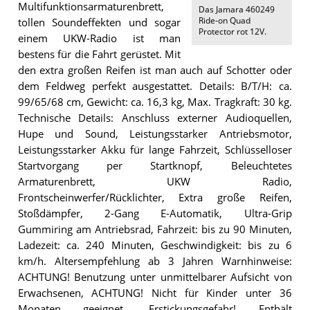
Multifunktionsarmaturenbrett,
Das
Jamara 460249
Ride-on Quad
tollen Soundeffekten und sogar
Protector rot 12V
.
einem UKW-Radio ist man
bestens für die Fahrt gerüstet. Mit
den extra großen Reifen ist man auch auf Schotter oder
dem Feldweg perfekt ausgestattet. Details: B/T/H: ca.
99/65/68 cm, Gewicht: ca. 16,3 kg, Max. Tragkraft: 30 kg.
Technische Details: Anschluss externer Audioquellen,
Hupe und Sound, Leistungsstarker Antriebsmotor,
Leistungsstarker Akku für lange Fahrzeit, Schlüsselloser
Startvorgang per Startknopf, Beleuchtetes
Armaturenbrett, UKW Radio,
Frontscheinwerfer/Rücklichter, Extra große Reifen,
Stoßdämpfer, 2-Gang E-Automatik, Ultra-Grip
Gummiring am Antriebsrad, Fahrzeit: bis zu 90 Minuten,
Ladezeit: ca. 240 Minuten, Geschwindigkeit: bis zu 6
km/h. Altersempfehlung ab 3 Jahren Warnhinweise:
ACHTUNG! Benutzung unter unmittelbarer Aufsicht von
Erwachsenen, ACHTUNG! Nicht für Kinder unter 36
Monaten geeignet. Erstickungsgefahr! Enthält