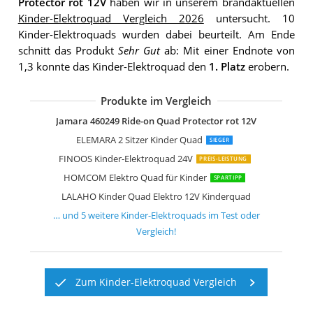
Protector rot 12V
haben wir in unserem brandaktuellen
Kinder-Elektroquad Vergleich 2026
untersucht. 10
Kinder-Elektroquads wurden dabei beurteilt. Am Ende
schnitt das Produkt
Sehr Gut
ab: Mit einer Endnote von
1,3 konnte das Kinder-Elektroquad den
1. Platz
erobern.
Produkte im Vergleich
AIYAPLAY Elektro Quad für Kinder 12V
FINOOS Kinder-Elektro Quad 2-Sitzer 
AIYAPLAY Elektro Quad für Kinder
DREAMADE 12V Elektro Quad
GarveeHome 12V Lila Elektro-Quad
Jamara 460249 Ride-on Quad Protector rot 12V
ELEMARA 2 Sitzer Kinder Quad
SIEGER
FINOOS Kinder-Elektroquad 24V
PREIS-LEISTUNG
HOMCOM Elektro Quad für Kinder
SPARTIPP
LALAHO Kinder Quad Elektro 12V Kinderquad
… und
5
weitere
Kinder-Elektroquads
im Test oder
Vergleich!
Zum Kinder-Elektroquad Vergleich