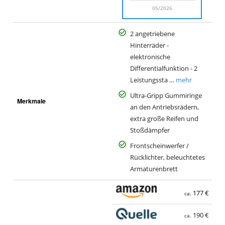
05/2026
2 angetriebene
Hinterräder -
elektronische
Differentialfunktion - 2
Leistungssta …
mehr
Ultra-Gripp Gummiringe
Merkmale
an den Antriebsrädern,
extra große Reifen und
Stoßdämpfer
Frontscheinwerfer /
Rücklichter, beleuchtetes
Armaturenbrett
177 €
ca.
190 €
ca.