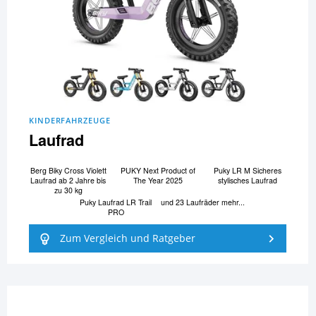
KINDERFAHRZEUGE
Laufrad
Berg Biky Cross Violett
PUKY Next Product of
Puky LR M Sicheres
Laufrad ab 2 Jahre bis
The Year 2025
stylisches Laufrad
zu 30 kg
Puky Laufrad LR Trail
und 23 Laufräder mehr...
PRO
Zum Vergleich und Ratgeber