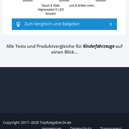
Scooter
Scooter
Scooter
Scoot & Ride
und 8 Artikel mehr...
Highwaykick 5 LED
Scooter
Zum Vergleich und Ratgeber
Alle Tests und Produktvergleiche für
Kinderfahrzeuge
auf
einen Blick…
Copyright
2017–
2026
TopRatgeber24.de
Impressum
Datenschutz
Transparenz