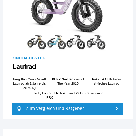
KINDERFAHRZEUGE
Laufrad
Berg Biky Cross Violett
PUKY Next Product of
Puky LR M Sicheres
Laufrad ab 2 Jahre bis
The Year 2025
stylisches Laufrad
zu 30 kg
Puky Laufrad LR Trail
und 23 Laufräder mehr...
PRO
Zum Vergleich und Ratgeber