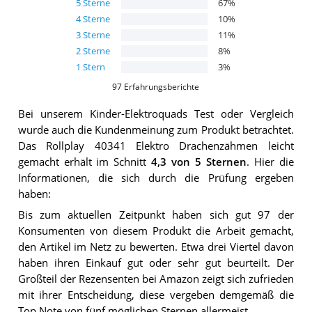
5
Sterne
67
%
4
Sterne
10
%
3
Sterne
11
%
2
Sterne
8
%
1
Stern
3
%
97
Erfahrungsberichte
Bei unserem
Kinder-Elektroquads
Test oder Vergleich
wurde auch die Kundenmeinung zum Produkt betrachtet.
Das
Rollplay 40341 Elektro Drachenzähmen leicht
gemacht
erhält im Schnitt
4,3
von 5 Sternen
. Hier die
Informationen, die sich durch die Prüfung ergeben
haben:
Bis zum aktuellen Zeitpunkt haben sich gut 97 der
Konsumenten von diesem Produkt die Arbeit gemacht,
den Artikel im Netz zu bewerten. Etwa drei Viertel davon
haben ihren Einkauf gut oder sehr gut beurteilt. Der
Großteil der Rezensenten bei Amazon zeigt sich zufrieden
mit ihrer Entscheidung, diese vergeben demgemäß die
Top Note von fünf möglichen Sternen allermeist.