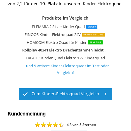
von 2,2 für den
10. Platz
in unserem Kinder-Elektroquad.
Produkte im Vergleich
AIYAPLAY Elektro Quad für Kinder 12V
FINOOS Kinder-Elektro Quad 2-Sitzer 
AIYAPLAY Elektro Quad für Kinder
DREAMADE 12V Elektro Quad
GarveeHome 12V Lila Elektro-Quad
ELEMARA 2 Sitzer Kinder Quad
SIEGER
FINOOS Kinder-Elektroquad 24V
PREIS-LEISTUNG
HOMCOM Elektro Quad für Kinder
SPARTIPP
Rollplay 40341 Elektro Drachenzähmen leicht gemacht
LALAHO Kinder Quad Elektro 12V Kinderquad
… und
5
weitere
Kinder-Elektroquads
im Test oder
Vergleich!
Zum Kinder-Elektroquad Vergleich
Kundenmeinung
4,3
von 5 Sternen