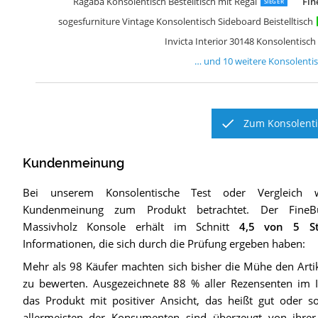
Ragaba Konsolentisch Bestelltisch mit Regal
Fin
SIEGER
sogesfurniture Vintage Konsolentisch Sideboard Beistelltisch
Invicta Interior 30148 Konsolentis
… und
10
weitere
Konsolenti
Zum Konsolenti
Kundenmeinung
Bei unserem
Konsolentische
Test oder Vergleich 
Kundenmeinung zum Produkt betrachtet.
Der
FineB
Massivholz Konsole
erhält im Schnitt
4,5
von 5 St
Informationen, die sich durch die Prüfung ergeben haben:
Mehr als 98 Käufer machten sich bisher die Mühe den Art
zu bewerten. Ausgezeichnete 88 % aller Rezensenten im I
das Produkt mit positiver Ansicht, das heißt gut oder s
allermeisten der Konsumenten sind überzeugt von ihrer