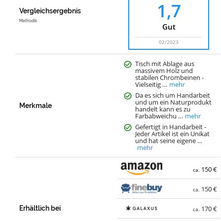
1,7
Vergleichsergebnis
Methodik
Gut
02/2023
Tisch mit Ablage aus
massivem Holz und
stabilen Chrombeinen -
Vielseitig …
mehr
Da es sich um Handarbeit
und um ein Naturprodukt
Merkmale
handelt kann es zu
Farbabweichu …
mehr
Gefertigt in Handarbeit -
Jeder Artikel ist ein Unikat
und hat seine eigene …
mehr
150 €
ca.
150 €
ca.
Erhältlich bei
170 €
ca.