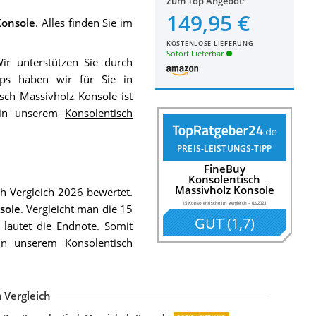
Zum Top Angebot
149,95 €
Konsole
. Alles finden Sie im
KOSTENLOSE LIEFERUNG
Sofort Lieferbar
Wir unterstützen Sie durch
ops haben wir für Sie in
sch Massivholz Konsole ist
l in unserem
Konsolentisch
PREIS-LEISTUNGS-TIPP
FineBuy
Konsolentisch
Massivholz Konsole
ch Vergleich 2026
bewertet.
15 Konsolentische im Vergleich
–
02/2023
sole
. Vergleicht man die 15
GUT
(
1,7
)
 lautet die Endnote. Somit
e in unserem
Konsolentisch
 Vergleich
xtravaganter Glas Konsolentisch Fantome 100cm Transparent
aison ESTO Konsolentisch Anstelltisch Milla 110 cm breit Schubladen
estnight Konsolentisch Verspiegelter Konsole Ablagetisch
idaXL Konsolentisch Verspiegelt MDF Glas Konsole Beistelltisch
idaXL Massivholz Sheesham Konsolentisch 80 cm Konsole Beistelltisch
öbelando Konsolentisch Beistelltisch Dekotisch Konsole Telefontisch
iess Ambiente Design Laptoptisch Grey Desk 120cm Hochglanz dunkelgrau
IMMA Versa Eingangtisch aus Eichenholzfarbe Dallas
ISER Interieur Massiver Echt-Holz Palisander Konsolentisch
en.casa]