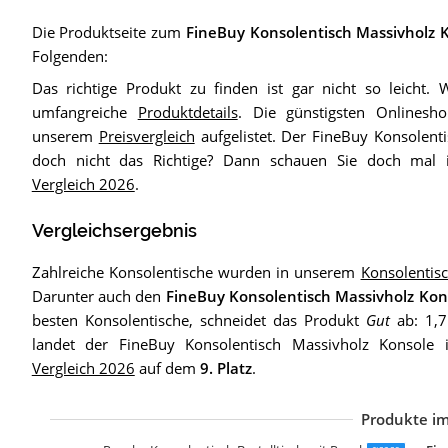
Die Produktseite zum
FineBuy Konsolentisch Massivholz 
Folgenden:
Das richtige Produkt zu finden ist gar nicht so leicht. 
umfangreiche
Produktdetails
. Die günstigsten Onlinesh
unserem
Preisvergleich
aufgelistet. Der FineBuy Konsolenti
doch nicht das Richtige? Dann schauen Sie doch ma
Vergleich 2026
.
Vergleichsergebnis
Zahlreiche Konsolentische wurden in unserem
Konsolentis
Darunter auch den
FineBuy Konsolentisch Massivholz Kon
besten Konsolentische, schneidet das Produkt
Gut
ab: 1,7
landet der FineBuy Konsolentisch Massivholz Konsol
Vergleich 2026
auf dem
9. Platz
.
Produkte im
E
M
F
v
v
m
R
M
A
[