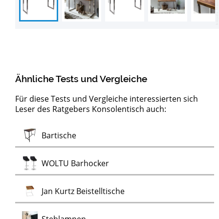
Ähnliche Tests und Vergleiche
Für diese Tests und Vergleiche interessierten sich
Leser des Ratgebers Konsolentisch auch:
Moderne
Test
Test
Test
Test
Test
Test
Test
Test
Test
Test
Test
Servierwagen
LED-Pendelleuchten
Artemide Deckenleuchten
Design Wanduhren
Kronleuchter
Nicht-tickende Wanduhren
Ewiger Kalender
Flugzeugtrolleys
Alu Bord-Boxen
Stimmungslichter
Monstera
Monstera Kunstpflanzen
Test
Bartische
Test
Wanduhren
Test
Test
WOLTU Barhocker
Test
Jan Kurtz Beistelltische
Test