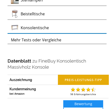
Stehlampen
Test
Beistelltische
Test
Konsolentische
Mehr Tests oder Vergleiche
Datenblatt
zu
FineBuy Konsolentisch
Massivholz Konsole
Auszeichnung
Kundenmeinung
bei Amazon
98
Erfahrungsberichte
Bewertung