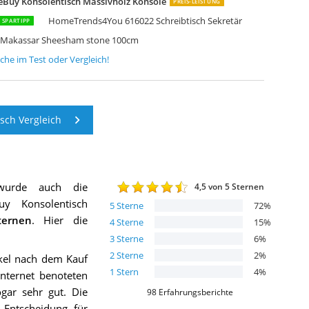
eBuy Konsolentisch Massivholz Konsole
PREIS-LEISTUNG
HomeTrends4You 616022 Schreibtisch Sekretär
SPARTIPP
ch Makassar Sheesham stone 100cm
sche
im Test oder Vergleich!
sch Vergleich
wurde auch die
4,5
von 5 Sternen
uy Konsolentisch
5
Sterne
72
%
ernen
. Hier die
4
Sterne
15
%
3
Sterne
6
%
2
Sterne
2
%
ikel nach dem Kauf
1
Stern
4
%
nternet benoteten
ogar sehr gut. Die
98
Erfahrungsberichte
 Entscheidung für