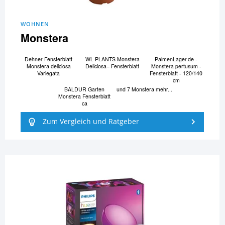
WOHNEN
Monstera
Dehner Fensterblatt
WL PLANTS Monstera
PalmenLager.de -
Monstera deliciosa
Deliciosa– Fensterblatt
Monstera pertusum -
Variegata
Fensterblatt - 120/140
cm
BALDUR Garten
und 7 Monstera mehr...
Monstera Fensterblatt
ca
Zum Vergleich und Ratgeber