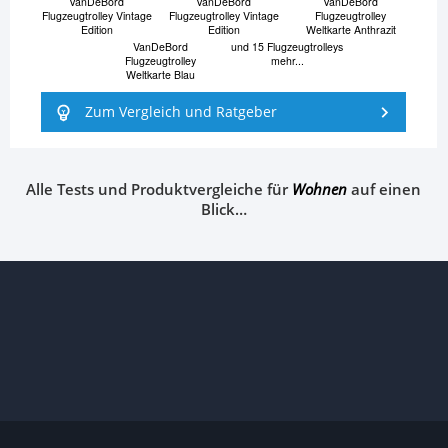
VanDeBord
VanDeBord
VanDeBord
Flugzeugtrolley Vintage
Flugzeugtrolley Vintage
Flugzeugtrolley
Edition
Edition
Weltkarte Anthrazit
VanDeBord
und 15 Flugzeugtrolleys
Flugzeugtrolley
mehr...
Weltkarte Blau
Zum Vergleich und Ratgeber
Alle Tests und Produktvergleiche für
Wohnen
auf einen
Blick…