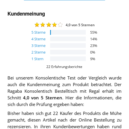
Kundenmeinung
4,0
von 5 Sternen
5
Sterne
55
%
4
Sterne
14
%
3
Sterne
23
%
2
Sterne
0
%
1
Stern
9
%
22
Erfahrungsberichte
Bei unserem
Konsolentische
Test oder Vergleich wurde
auch die Kundenmeinung zum Produkt betrachtet.
Der
Ragaba Konsolentisch Bestelltisch mit Regal
erhält im
Schnitt
4,0
von 5 Sternen
. Hier die Informationen, die
sich durch die Prüfung ergeben haben:
Bisher haben sich gut 22 Käufer des Produkts die Mühe
gemacht, diesen Artikel nach der Online Bestellung zu
rezensieren. In ihren Kundenbewertungen haben rund