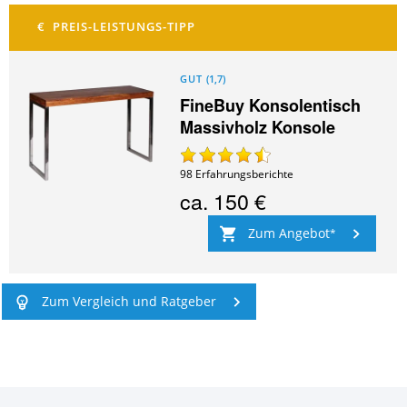
GUT
(
1,7
)
FineBuy Konsolentisch
Massivholz Konsole
98
Erfahrungsberichte
ca.
150 €
Zum Angebot
Zum Vergleich und Ratgeber