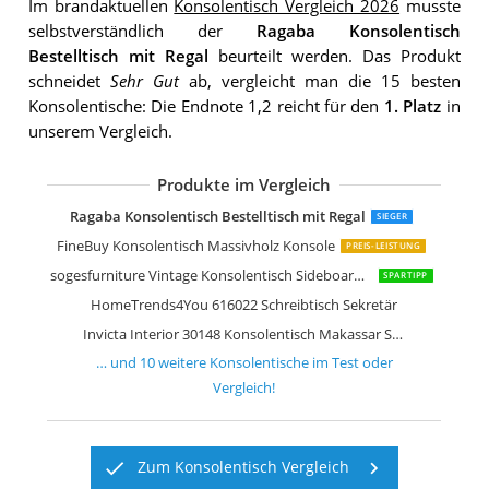
Im brandaktuellen
Konsolentisch Vergleich 2026
musste
selbstverständlich der
Ragaba Konsolentisch
Bestelltisch mit Regal
beurteilt werden. Das Produkt
schneidet
Sehr Gut
ab, vergleicht man die 15 besten
Konsolentische: Die Endnote 1,2 reicht für den
1. Platz
in
unserem Vergleich.
Produkte im Vergleich
[en.casa]
Ragaba Konsolentisch Bestelltisch mit Regal
SIEGER
FineBuy Konsolentisch Massivholz Konsole
PREIS-LEISTUNG
sogesfurniture Vintage Konsolentisch Sideboard Beistelltisch
SPARTIPP
HomeTrends4You 616022 Schreibtisch Sekretär
Invicta Interior 30148 Konsolentisch Makassar Sheesham stone 100cm
… und
10
weitere
Konsolentische
im Test oder
Vergleich!
Zum Konsolentisch Vergleich