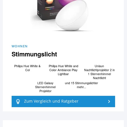
WOHNEN
Stimmungslicht
Philips Hue White &
Philips Hue White and
Unisun
Col
Color Ambiance Play
Nachtlichtprojektor 2 in
Lightbar
1 Sternenhimmel
Nachtlicht
LED Galaxy
und 15 Stimmungslichter
Sternenhimmel
mehr...
Projektor
Zum Vergleich und Ratgeber