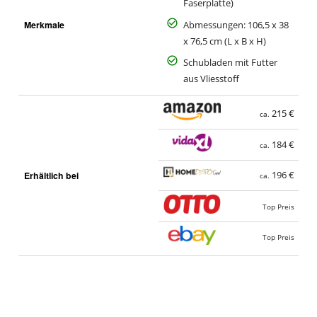
Faserplatte)
Merkmale
Abmessungen: 106,5 x 38
x 76,5 cm (L x B x H)
Schubladen mit Futter
aus Vliesstoff
215 €
ca.
184 €
ca.
Erhältlich bei
196 €
ca.
Top Preis
Top Preis