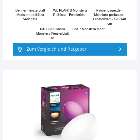
Dehner Fensterblatt
WL PLANTS Monstera
PalmenLager.de -
Monstera deliciosa
Deliciosa– Fensterblatt
Monstera pertusum -
Variegata
Fensterblatt - 120/140
cm
BALDUR Garten
und 7 Monstera mehr...
Monstera Fensterblatt
ca
Zum Vergleich und Ratgeber