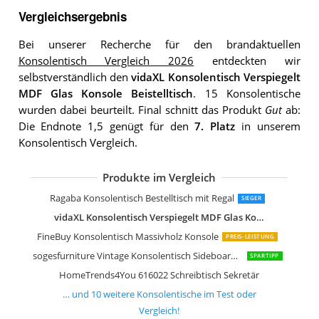
Vergleichsergebnis
Bei unserer Recherche für den brandaktuellen
Konsolentisch Vergleich 2026
entdeckten wir
selbstverständlich den
vidaXL Konsolentisch Verspiegelt
MDF Glas Konsole Beistelltisch
. 15 Konsolentische
wurden dabei beurteilt. Final schnitt das Produkt
Gut
ab:
Die Endnote 1,5 genügt für den
7. Platz
in unserem
Konsolentisch Vergleich.
Produkte im Vergleich
[en.casa]
Ragaba Konsolentisch Bestelltisch mit Regal
SIEGER
vidaXL Konsolentisch Verspiegelt MDF Glas Konsole Beistelltisch
FineBuy Konsolentisch Massivholz Konsole
PREIS-LEISTUNG
sogesfurniture Vintage Konsolentisch Sideboard Beistelltisch
SPARTIPP
HomeTrends4You 616022 Schreibtisch Sekretär
… und
10
weitere
Konsolentische
im Test oder
Vergleich!