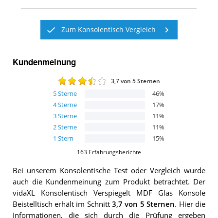
Zum Konsolentisch Vergleich
Kundenmeinung
3,7
von 5 Sternen
5
Sterne
46
%
4
Sterne
17
%
3
Sterne
11
%
2
Sterne
11
%
1
Stern
15
%
163
Erfahrungsberichte
Bei unserem
Konsolentische
Test oder Vergleich wurde
auch die Kundenmeinung zum Produkt betrachtet.
Der
vidaXL Konsolentisch Verspiegelt MDF Glas Konsole
Beistelltisch
erhält im Schnitt
3,7
von 5 Sternen
. Hier die
Informationen, die sich durch die Prüfung ergeben