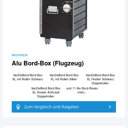
WOHNEN
Alu Bord-Box (Flugzeug)
VanDeBord Bord Box
VanDeBord Bord Box
VanDeBord Bord Box
XL mit Rollen Schwarz
XL mit Rollen Silber
XL Hocker Schwarz
Doppelrollen
VanDeBord Bord Box
und 11 Alu Bord-Boxen
XL Hocker Anthrazit
mehr...
Doppelrollen
Zum Vergleich und Ratgeber