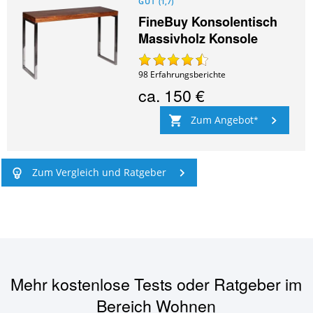
GUT
(
1,7
)
FineBuy Konsolentisch
Massivholz Konsole
98
Erfahrungsberichte
ca.
150 €
Zum Angebot
Zum Vergleich und Ratgeber
Mehr kostenlose Tests oder Ratgeber im
Bereich
Wohnen