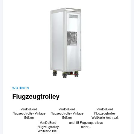
WOHNEN
Flugzeugtrolley
VanDeBord
VanDeBord
VanDeBord
Flugzeugtrolley Vintage
Flugzeugtrolley Vintage
Flugzeugtrolley
Edition
Edition
Weltkarte Anthrazit
VanDeBord
und 15 Flugzeugtrolleys
Flugzeugtrolley
mehr...
Weltkarte Blau