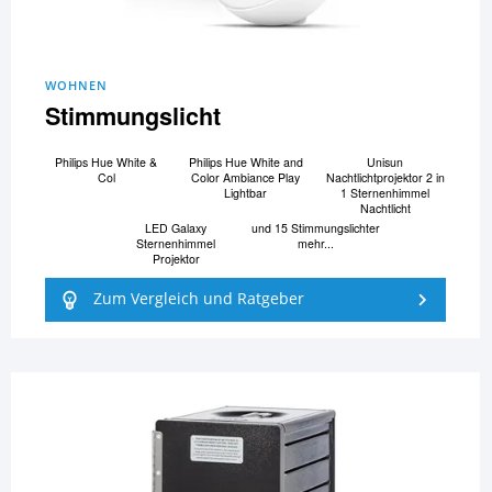
WOHNEN
Stimmungslicht
Philips Hue White &
Philips Hue White and
Unisun
Col
Color Ambiance Play
Nachtlichtprojektor 2 in
Lightbar
1 Sternenhimmel
Nachtlicht
LED Galaxy
und 15 Stimmungslichter
Sternenhimmel
mehr...
Projektor
Zum Vergleich und Ratgeber