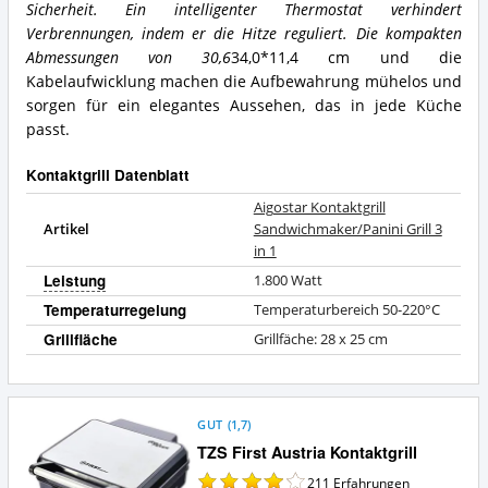
Sicherheit. Ein intelligenter Thermostat verhindert
Verbrennungen, indem er die Hitze reguliert. Die kompakten
Abmessungen von 30,6
34,0*11,4 cm und die
Kabelaufwicklung machen die Aufbewahrung mühelos und
sorgen für ein elegantes Aussehen, das in jede Küche
passt.
Kontaktgrill Datenblatt
Aigostar Kontaktgrill
Artikel
Sandwichmaker/Panini Grill 3
in 1
Leistung
1.800 Watt
Temperaturregelung
Temperaturbereich 50-220°C
Grillfläche
Grillfäche: 28 x 25 cm
GUT
(
1,7
)
TZS First Austria Kontaktgrill
211
Erfahrungen