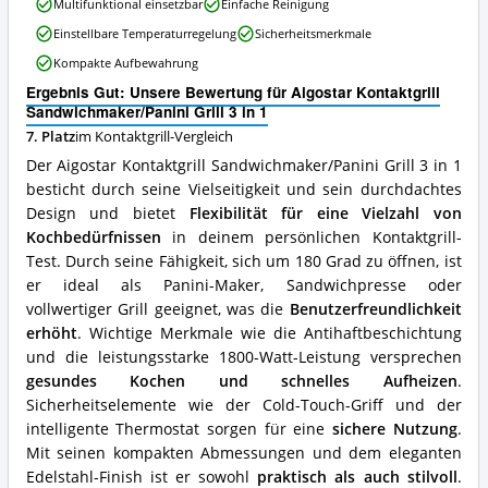
Aigostar
Multifunktional einsetzbar
Einfache Reinigung
Kontaktgrill
Kontaktgrill
erhältlich?
Einstellbare Temperaturregelung
Sicherheitsmerkmale
Sandwichmaker/Panini
Grill
Kompakte Aufbewahrung
3
Ergebnis Gut: Unsere Bewertung für Aigostar Kontaktgrill
in
Sandwichmaker/Panini Grill 3 in 1
1
Vorteile:
7. Platz
im Kontaktgrill-Vergleich
Was
Der Aigostar Kontaktgrill Sandwichmaker/Panini Grill 3 in 1
spricht
besticht durch seine Vielseitigkeit und sein durchdachtes
für
Design und bietet
Flexibilität für eine Vielzahl von
diesen
Kontaktgrill?
Kochbedürfnissen
in deinem persönlichen Kontaktgrill-
Test. Durch seine Fähigkeit, sich um 180 Grad zu öffnen, ist
er ideal als Panini-Maker, Sandwichpresse oder
vollwertiger Grill geeignet, was die
Benutzerfreundlichkeit
erhöht
. Wichtige Merkmale wie die Antihaftbeschichtung
und die leistungsstarke 1800-Watt-Leistung versprechen
gesundes Kochen und schnelles Aufheizen
.
Sicherheitselemente wie der Cold-Touch-Griff und der
intelligente Thermostat sorgen für eine
sichere Nutzung
.
Mit seinen kompakten Abmessungen und dem eleganten
Edelstahl-Finish ist er sowohl
praktisch als auch stilvoll
.