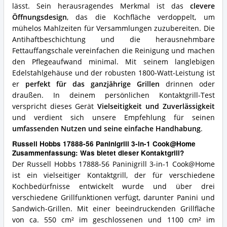
lässt. Sein herausragendes Merkmal ist das
clevere
Öffnungsdesign
, das die Kochfläche verdoppelt, um
mühelos Mahlzeiten für Versammlungen zuzubereiten. Die
Antihaftbeschichtung und die herausnehmbare
Fettauffangschale vereinfachen die Reinigung und machen
den Pflegeaufwand minimal. Mit seinem langlebigen
Edelstahlgehäuse und der robusten 1800-Watt-Leistung ist
er
perfekt für das ganzjährige Grillen
drinnen oder
draußen. In deinem persönlichen Kontaktgrill-Test
verspricht dieses Gerät
Vielseitigkeit und Zuverlässigkeit
und verdient sich unsere Empfehlung für seinen
umfassenden Nutzen und seine einfache Handhabung
.
Russell Hobbs 17888-56 Paninigrill 3-in-1 Cook@Home
Zusammenfassung: Was bietet dieser Kontaktgrill?
Der Russell Hobbs 17888-56 Paninigrill 3-in-1 Cook@Home
ist ein vielseitiger Kontaktgrill, der für verschiedene
Kochbedürfnisse entwickelt wurde und über drei
verschiedene Grillfunktionen verfügt, darunter Panini und
Sandwich-Grillen. Mit einer beeindruckenden Grillfläche
von ca. 550 cm² im geschlossenen und 1100 cm² im