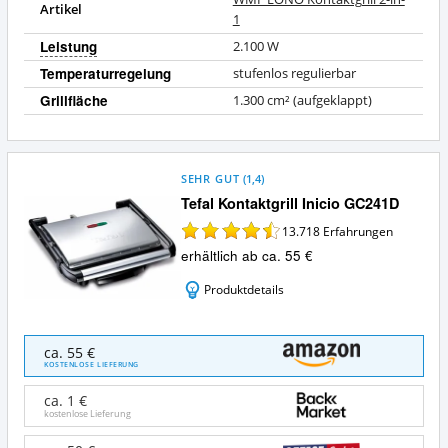
Artikel
1
Leistung
2.100
W
Temperaturregelung
stufenlos regulierbar
Grillfläche
1.300
cm² (aufgeklappt)
SEHR GUT
(
1,4
)
Tefal Kontaktgrill Inicio GC241D
13.718
Erfahrungen
erhältlich ab ca. 55 €
Produktdetails
Tefal
ca. 55 €
Kontaktgrill
KOSTENLOSE LIEFERUNG
Inicio
GC241D
ca. 1 €
Angebote:
kostenlose Lieferung
Wo