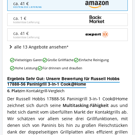
Russell
ca. 41 €
Hobbs
KOSTENLOSE LIEFERUNG
17888-
56
ca. 1 €
Paninigrill
kostenlose Lieferung
3-
in-
ca. 41 €
kostenlose Lieferung
1
Cook@Home
alle 13 Angebote ansehen
Angebote:
Wo
Russell
ist
Vielseitiges Garen
Große Grillfläche
Einfache Reinigung
Hobbs
dieser
Hohe Leistung
Für drinnen und draußen
17888-
Kontaktgrill
56
erhältlich?
Ergebnis Sehr Gut: Unsere Bewertung für Russell Hobbs
Paninigrill
17888-56 Paninigrill 3-in-1 Cook@Home
3-
6. Platz
im Kontaktgrill-Vergleich
in-
1
Der Russell Hobbs 17888-56 Paninigrill 3-in-1 Cook@Home
Cook@Home
zeichnet sich durch seine
Multitasking-Fähigkeit
aus und
Vorteile:
hebt sich damit vom überfüllten Markt der Kontaktgrills ab.
Was
spricht
Wir schätzen vor allem seine drei Grillfunktionen, mit
für
denen sich von Paninis bis hin zu großen Fleischstücken
diesen
dank der doppelseitigen Grillplatten alles effizient grillen
Kontaktgrill?