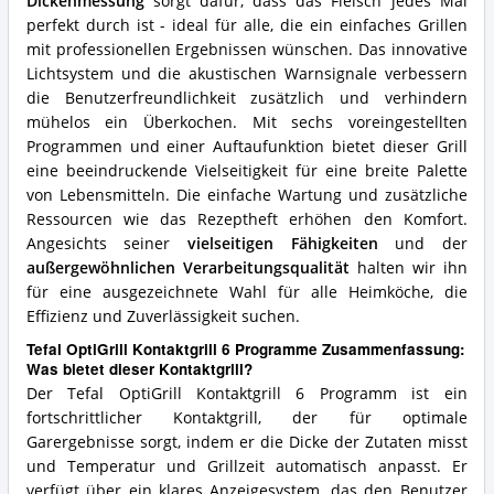
Dickenmessung
sorgt dafür, dass das Fleisch jedes Mal
perfekt durch ist - ideal für alle, die ein einfaches Grillen
mit professionellen Ergebnissen wünschen. Das innovative
Lichtsystem und die akustischen Warnsignale verbessern
die Benutzerfreundlichkeit zusätzlich und verhindern
mühelos ein Überkochen. Mit sechs voreingestellten
Programmen und einer Auftaufunktion bietet dieser Grill
eine beeindruckende Vielseitigkeit für eine breite Palette
von Lebensmitteln. Die einfache Wartung und zusätzliche
Ressourcen wie das Rezeptheft erhöhen den Komfort.
Angesichts seiner
vielseitigen Fähigkeiten
und der
außergewöhnlichen Verarbeitungsqualität
halten wir ihn
für eine ausgezeichnete Wahl für alle Heimköche, die
Effizienz und Zuverlässigkeit suchen.
Tefal OptiGrill Kontaktgrill 6 Programme Zusammenfassung:
Was bietet dieser Kontaktgrill?
Der Tefal OptiGrill Kontaktgrill 6 Programm ist ein
fortschrittlicher Kontaktgrill, der für optimale
Garergebnisse sorgt, indem er die Dicke der Zutaten misst
und Temperatur und Grillzeit automatisch anpasst. Er
verfügt über ein klares Anzeigesystem, das den Benutzer