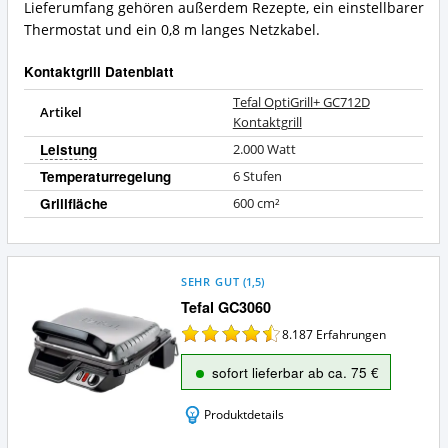
Lieferumfang gehören außerdem Rezepte, ein einstellbarer
Thermostat und ein 0,8 m langes Netzkabel.
Kontaktgrill Datenblatt
Tefal OptiGrill+ GC712D
Artikel
Kontaktgrill
Leistung
2.000
Watt
Temperaturregelung
6 Stufen
Grillfläche
600
cm²
SEHR GUT
(
1,5
)
Tefal GC3060
8.187
Erfahrungen
sofort lieferbar ab ca. 75 €
Produktdetails