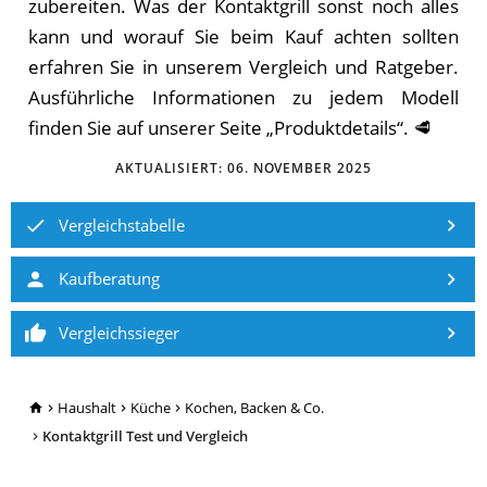
zubereiten. Was der Kontaktgrill sonst noch alles
kann und worauf Sie beim Kauf achten sollten
erfahren Sie in unserem Vergleich und Ratgeber.
Aus­führ­li­che In­for­ma­tio­nen zu je­dem Mo­dell
fin­den Sie auf un­se­rer Sei­te „Pro­dukt­de­tails“. 🥩
AKTUALISIERT:
06. NOVEMBER 2025
Vergleichstabelle
Kaufberatung
Vergleichssieger
TopRatgeber24.de
Haushalt
Küche
Kochen, Backen & Co.
Kontaktgrill Test und Vergleich