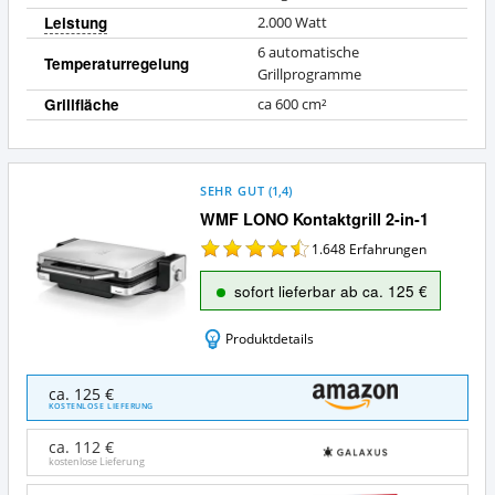
Leistung
2.000 Watt
6 automatische
Temperaturregelung
Grillprogramme
Grillfläche
ca 600 cm²
SEHR GUT
(
1,4
)
WMF LONO Kontaktgrill 2-in-1
1.648
Erfahrungen
sofort lieferbar ab ca. 125 €
Produktdetails
WMF
ca. 125 €
LONO
KOSTENLOSE LIEFERUNG
Kontaktgrill
2-
ca. 112 €
in-
kostenlose Lieferung
1