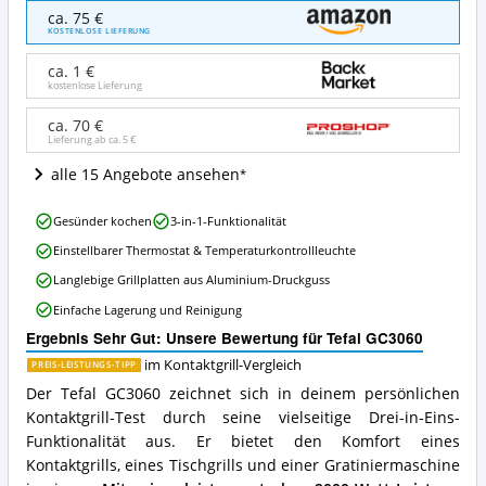
Tefal
ca. 75 €
GC3060
KOSTENLOSE LIEFERUNG
Angebote:
Wo
ca. 1 €
ist
kostenlose Lieferung
dieser
Kontaktgrill
ca. 70 €
Lieferung ab ca.
5 €
erhältlich?
alle 15 Angebote ansehen
Tefal
Gesünder kochen
3-in-1-Funktionalität
GC3060
Einstellbarer Thermostat & Temperaturkontrollleuchte
Vorteile:
Was
Langlebige Grillplatten aus Aluminium-Druckguss
spricht
Einfache Lagerung und Reinigung
für
diesen
Ergebnis Sehr Gut: Unsere Bewertung für Tefal GC3060
Kontaktgrill?
im Kontaktgrill-Vergleich
PREIS-LEISTUNGS-TIPP
Der Tefal GC3060 zeichnet sich in deinem persönlichen
Kontaktgrill-Test durch seine vielseitige Drei-in-Eins-
Funktionalität aus. Er bietet den Komfort eines
Kontaktgrills, eines Tischgrills und einer Gratiniermaschine