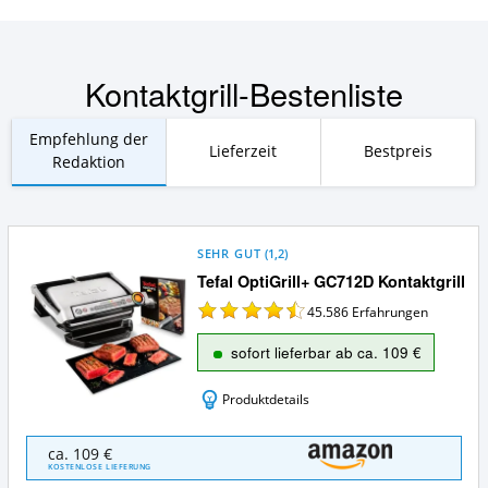
Kontaktgrill-Bestenliste
Empfehlung der
Lieferzeit
Bestpreis
Redaktion
SEHR GUT
(
1,2
)
Tefal OptiGrill+ GC712D Kontaktgrill
45.586
Erfahrungen
sofort lieferbar ab ca. 109 €
Produktdetails
Tefal
ca. 109 €
OptiGrill+
KOSTENLOSE LIEFERUNG
GC712D