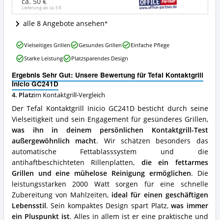
ist
ca. 50 €
Lieferung ab ca.
5 €
dieser
Kontaktgrill
alle 8 Angebote ansehen
erhältlich?
Tefal
Vielseitiges Grillen
Gesundes Grillen
Einfache Pflege
Kontaktgrill
Starke Leistung
Platzsparendes Design
Inicio
GC241D
Ergebnis Sehr Gut: Unsere Bewertung für Tefal Kontaktgrill
Vorteile:
Inicio GC241D
Was
4. Platz
im Kontaktgrill-Vergleich
spricht
für
Der Tefal Kontaktgrill Inicio GC241D besticht durch seine
diesen
Vielseitigkeit und sein Engagement für gesünderes Grillen,
Kontaktgrill?
was ihn in deinem persönlichen Kontaktgrill-Test
außergewöhnlich macht
. Wir schätzen besonders das
automatische Fettablasssystem und die
antihaftbeschichteten Rillenplatten,
die ein fettarmes
Grillen und eine mühelose Reinigung ermöglichen
. Die
leistungsstarken 2000 Watt sorgen für eine schnelle
Zubereitung von Mahlzeiten,
ideal für einen geschäftigen
Lebensstil
. Sein kompaktes Design spart Platz,
was immer
ein Pluspunkt ist
. Alles in allem ist er eine praktische und