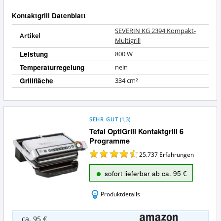
Kontaktgrill Datenblatt
SEVERIN KG 2394 Kompakt-
Artikel
Multigrill
Leistung
800
W
Temperaturregelung
nein
Grillfläche
334
cm²
SEHR GUT
(
1,3
)
Tefal OptiGrill Kontaktgrill 6
Programme
25.737
Erfahrungen
sofort lieferbar ab ca. 95 €
Produktdetails
Tefal
ca. 95 €