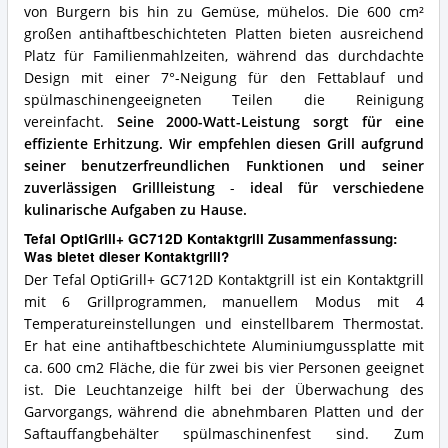
von Burgern bis hin zu Gemüse, mühelos. Die 600 cm²
großen antihaftbeschichteten Platten bieten ausreichend
Platz für Familienmahlzeiten, während das durchdachte
Design mit einer 7°-Neigung für den Fettablauf und
spülmaschinengeeigneten Teilen die Reinigung
vereinfacht.
Seine 2000-Watt-Leistung sorgt für eine
effiziente Erhitzung.
Wir empfehlen diesen Grill aufgrund
seiner benutzerfreundlichen Funktionen und seiner
zuverlässigen Grillleistung
-
ideal für verschiedene
kulinarische Aufgaben zu Hause.
Tefal OptiGrill+ GC712D Kontaktgrill Zusammenfassung:
Was bietet dieser Kontaktgrill?
Der Tefal OptiGrill+ GC712D Kontaktgrill ist ein Kontaktgrill
mit 6 Grillprogrammen, manuellem Modus mit 4
Temperatureinstellungen und einstellbarem Thermostat.
Er hat eine antihaftbeschichtete Aluminiumgussplatte mit
ca. 600 cm2 Fläche, die für zwei bis vier Personen geeignet
ist. Die Leuchtanzeige hilft bei der Überwachung des
Garvorgangs, während die abnehmbaren Platten und der
Saftauffangbehälter spülmaschinenfest sind. Zum