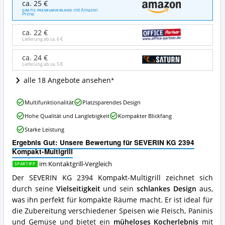
ca. 25 €
KG
mit Amazon
GRATIS PREMIUMVERSAND
Prime
2394
Kompakt-
ca. 22 €
Multigrill
Lieferung ab ca.
6 €
Angebote:
Wo
ca. 24 €
ist
Lieferung ab ca.
5 €
dieser
Kontaktgrill
alle 18 Angebote ansehen
erhältlich?
SEVERIN
Multifunktionalität
Platzsparendes Design
KG
Hohe Qualität und Langlebigkeit
Kompakter Blickfang
2394
Kompakt-
Starke Leistung
Multigrill
Ergebnis Gut: Unsere Bewertung für SEVERIN KG 2394
Vorteile:
Kompakt-Multigrill
Was
spricht
im Kontaktgrill-Vergleich
SPARTIPP
für
Der SEVERIN KG 2394 Kompakt-Multigrill zeichnet sich
diesen
durch seine
Vielseitigkeit
und sein
schlankes Design
aus,
Kontaktgrill?
was ihn perfekt für kompakte Räume macht. Er ist ideal für
die Zubereitung verschiedener Speisen wie Fleisch, Paninis
und Gemüse und bietet ein
müheloses Kocherlebnis
mit