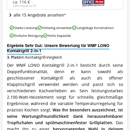
Angebote:
ca. 116 €
Lieferung ab ca.
6 €
Wo
ist
alle 15 Angebote ansehen
dieser
Kontaktgrill
WMF
erhältlich?
Starke Leistung
Vielseitig einsetzbar
Langlebige Konstruktion
LONO
Einfache Reinigung
Hohe Kapazität
Kontaktgrill
2-
Ergebnis Sehr Gut: Unsere Bewertung für WMF LONO
in-
Kontaktgrill 2-in-1
1
3. Platz
im Kontaktgrill-Vergleich
Vorteile:
Was
Der WMF LONO Kontaktgrill 2-in-1 besticht durch seine
spricht
Doppelfunktionalität, denn er kann sowohl als
für
geschlossener Kontaktgrill als auch als offener
diesen
Kontaktgrill?
Klapptischgrill verwendet werden und passt sich so
verschiedenen Kochvorlieben an. Sein leistungsstarkes
2.100-Watt-Heizelement sorgt für schnelle, gleichmäßige
Ergebnisse, während die variable Temperaturregelung für
präzises Kochen sorgt.
Was ihn besonders auszeichnet, ist
seine Wartungsfreundlichkeit dank herausnehmbarer
Tropfschalen und spülmaschinenfester Grillplatten.
Das
macht ihn zu einer
hervorragenden Wahl in deinem