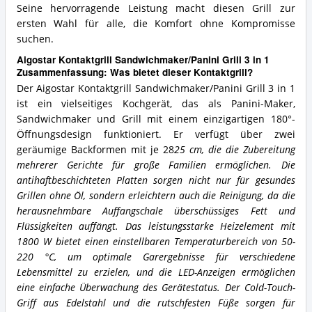
Seine hervorragende Leistung macht diesen Grill zur
ersten Wahl für alle, die Komfort ohne Kompromisse
suchen.
Aigostar Kontaktgrill Sandwichmaker/Panini Grill 3 in 1
Zusammenfassung: Was bietet dieser Kontaktgrill?
Der Aigostar Kontaktgrill Sandwichmaker/Panini Grill 3 in 1
ist ein vielseitiges Kochgerät, das als Panini-Maker,
Sandwichmaker und Grill mit einem einzigartigen 180°-
Öffnungsdesign funktioniert. Er verfügt über zwei
geräumige Backformen mit je 28
25 cm, die die Zubereitung
mehrerer Gerichte für große Familien ermöglichen. Die
antihaftbeschichteten Platten sorgen nicht nur für gesundes
Grillen ohne Öl, sondern erleichtern auch die Reinigung, da die
herausnehmbare Auffangschale überschüssiges Fett und
Flüssigkeiten auffängt. Das leistungsstarke Heizelement mit
1800 W bietet einen einstellbaren Temperaturbereich von 50-
220 °C, um optimale Garergebnisse für verschiedene
Lebensmittel zu erzielen, und die LED-Anzeigen ermöglichen
eine einfache Überwachung des Gerätestatus. Der Cold-Touch-
Griff aus Edelstahl und die rutschfesten Füße sorgen für