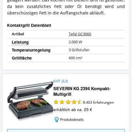
da kein zusätzliches Fett oder Öl benötigt wird und
überschüssiges Fett in die Auffangschale abläuft.
Kontaktgrill Datenblatt
Artikel
Tefal GC3060
Leistung
2.000
W
Temperaturregelung
3 Grillstufen
Grillfläche
600
cm²
GUT
(
2,2
)
SEVERIN KG 2394 Kompakt-
Multigrill
8.403
Erfahrungen
erhältlich ab ca. 25 €
Produktdetails
SEVERIN