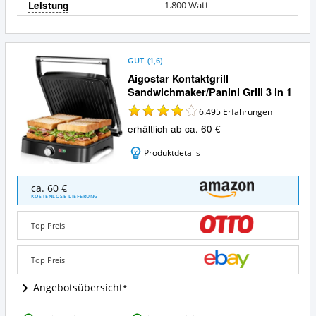
Leistung
1.800 Watt
GUT
(
1,6
)
Aigostar Kontaktgrill
Sandwichmaker/Panini Grill 3 in 1
6.495
Erfahrungen
erhältlich ab ca. 60 €
Produktdetails
Aigostar
ca. 60 €
Kontaktgrill
KOSTENLOSE LIEFERUNG
Sandwichmaker/Panini
Grill
Top Preis
3
in
1
Top Preis
Angebote:
Wo
Angebotsübersicht
ist
dieser