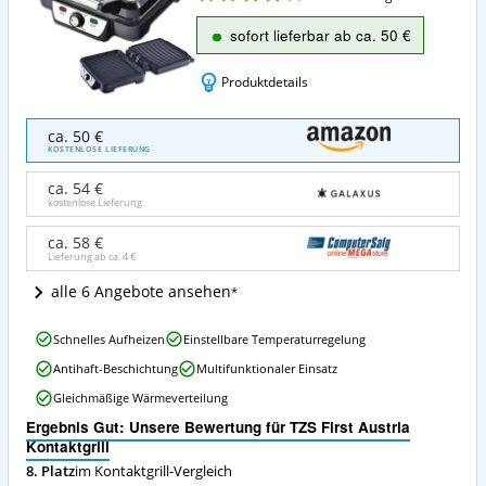
sofort lieferbar ab ca. 50 €
Produktdetails
TZS
ca. 50 €
First
KOSTENLOSE LIEFERUNG
Austria
Kontaktgrill
ca. 54 €
Angebote:
kostenlose Lieferung
Wo
ist
ca. 58 €
Lieferung ab ca.
4 €
dieser
Kontaktgrill
alle 6 Angebote ansehen
erhältlich?
TZS
Schnelles Aufheizen
Einstellbare Temperaturregelung
First
Antihaft-Beschichtung
Multifunktionaler Einsatz
Austria
Kontaktgrill
Gleichmäßige Wärmeverteilung
Vorteile:
Ergebnis Gut: Unsere Bewertung für TZS First Austria
Was
Kontaktgrill
spricht
für
8. Platz
im Kontaktgrill-Vergleich