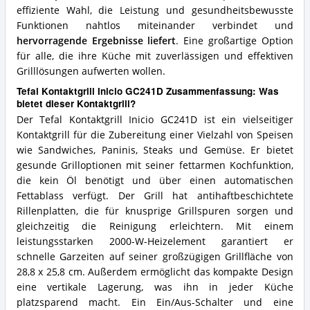
effiziente Wahl, die Leistung und gesundheitsbewusste
Funktionen nahtlos miteinander verbindet und
hervorragende Ergebnisse liefert
. Eine großartige Option
für alle, die ihre Küche mit zuverlässigen und effektiven
Grilllösungen aufwerten wollen.
Tefal Kontaktgrill Inicio GC241D Zusammenfassung: Was
bietet dieser Kontaktgrill?
Der Tefal Kontaktgrill Inicio GC241D ist ein vielseitiger
Kontaktgrill für die Zubereitung einer Vielzahl von Speisen
wie Sandwiches, Paninis, Steaks und Gemüse. Er bietet
gesunde Grilloptionen mit seiner fettarmen Kochfunktion,
die kein Öl benötigt und über einen automatischen
Fettablass verfügt. Der Grill hat antihaftbeschichtete
Rillenplatten, die für knusprige Grillspuren sorgen und
gleichzeitig die Reinigung erleichtern. Mit einem
leistungsstarken 2000-W-Heizelement garantiert er
schnelle Garzeiten auf seiner großzügigen Grillfläche von
28,8 x 25,8 cm. Außerdem ermöglicht das kompakte Design
eine vertikale Lagerung, was ihn in jeder Küche
platzsparend macht. Ein Ein/Aus-Schalter und eine