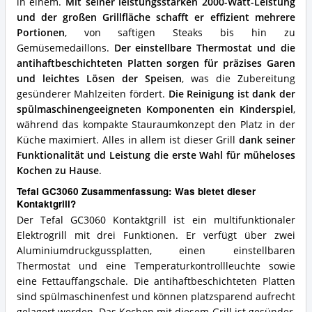
in einem.
Mit seiner leistungsstarken 2000-Watt-Leistung
und der großen Grillfläche schafft er effizient mehrere
Portionen
, von saftigen Steaks bis hin zu
Gemüsemedaillons.
Der einstellbare Thermostat und die
antihaftbeschichteten Platten sorgen für präzises Garen
und leichtes Lösen der Speisen
, was die Zubereitung
gesünderer Mahlzeiten fördert.
Die Reinigung ist dank der
spülmaschinengeeigneten Komponenten ein Kinderspiel
,
während das kompakte Stauraumkonzept den Platz in der
Küche maximiert. Alles in allem ist dieser Grill
dank seiner
Funktionalität und Leistung die erste Wahl für müheloses
Kochen zu Hause
.
Tefal GC3060 Zusammenfassung: Was bietet dieser
Kontaktgrill?
Der Tefal GC3060 Kontaktgrill ist ein multifunktionaler
Elektrogrill mit drei Funktionen. Er verfügt über zwei
Aluminiumdruckgussplatten, einen einstellbaren
Thermostat und eine Temperaturkontrollleuchte sowie
eine Fettauffangschale. Die antihaftbeschichteten Platten
sind spülmaschinenfest und können platzsparend aufrecht
gelagert werden. Das Kochen mit diesem Grill ist gesünder,