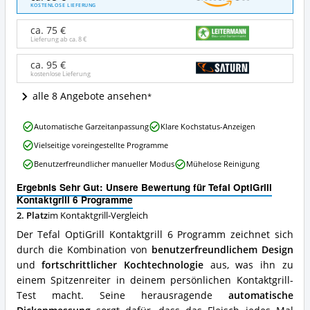
OptiGrill
KOSTENLOSE LIEFERUNG
Kontaktgrill
6
ca. 75 €
Programme
Lieferung ab ca.
8 €
Angebote:
Wo
ca. 95 €
kostenlose Lieferung
ist
dieser
alle 8 Angebote ansehen
Kontaktgrill
erhältlich?
Tefal
Automatische Garzeitanpassung
Klare Kochstatus-Anzeigen
OptiGrill
Vielseitige voreingestellte Programme
Kontaktgrill
6
Benutzerfreundlicher manueller Modus
Mühelose Reinigung
Programme
Vorteile:
Ergebnis Sehr Gut: Unsere Bewertung für Tefal OptiGrill
Was
Kontaktgrill 6 Programme
spricht
2. Platz
im Kontaktgrill-Vergleich
für
Der Tefal OptiGrill Kontaktgrill 6 Programm zeichnet sich
diesen
Kontaktgrill?
durch die Kombination von
benutzerfreundlichem Design
und
fortschrittlicher Kochtechnologie
aus, was ihn zu
einem Spitzenreiter in deinem persönlichen Kontaktgrill-
Test macht. Seine herausragende
automatische