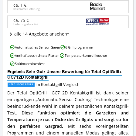
Kontaktgrill
ca. 1 €
Angebote:
kostenlose Lieferung
Wo
ist
ca. 75 €
Lieferung ab ca.
6 €
dieser
Kontaktgrill
alle 14 Angebote ansehen
erhältlich?
Tefal
Automatisches Sensor-Garen
6 Grillprogramme
OptiGrill+
Antihaftbeschichtete Platten
Temperaturkontrollleuchte
GC712D
Kontaktgrill
Spülmaschinenfest
Vorteile:
Ergebnis Sehr Gut: Unsere Bewertung für Tefal OptiGrill+
Was
GC712D Kontaktgrill
spricht
für
im Kontaktgrill-Vergleich
VERGLEICHSSIEGER
diesen
Der Tefal OptiGrill+ GC712D Kontaktgrill ist dank seiner
Kontaktgrill?
einzigartigen „Automatic Sensor Cooking“-Technologie eine
beeindruckende Wahl in deinem persönlichen Kontaktgrill-
Test.
Diese Funktion optimiert die Garzeiten und
Temperaturen je nach Dicke des Grillguts und sorgt so für
den perfekten Gargrad.
Mit sechs voreingestellten
Programmen und einem manuellen Modus gelingt alles,