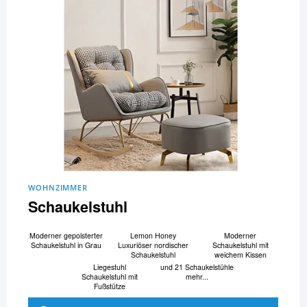
WOHNZIMMER
Schaukelstuhl
Moderner gepolsterter
Lemon Honey
Moderner
Schaukelstuhl in Grau
Luxuriöser nordischer
Schaukelstuhl mit
Schaukelstuhl
weichem Kissen
Liegestuhl
und 21 Schaukelstühle
Schaukelstuhl mit
mehr...
Fußstütze