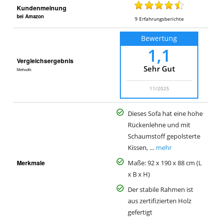
Kundenmeinung
bei Amazon
9
Erfahrungsberichte
Bewertung
1,1
Vergleichsergebnis
Sehr Gut
Methodik
11/2025
Dieses Sofa hat eine hohe
Rückenlehne und mit
Schaumstoff gepolsterte
Kissen, …
mehr
Merkmale
Maße: 92 x 190 x 88 cm (L
x B x H)
Der stabile Rahmen ist
aus zertifizierten Holz
gefertigt