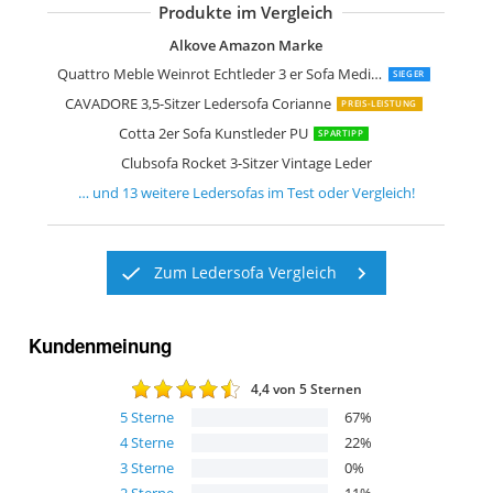
Produkte im Vergleich
Mivano Zweisitzer Leder-Sofa Enterpr
CAVADORE 2,5-Sitzer Sofa Corianne
CAVADORE 3,5-Sitzer Ledersofa Coria
CAVADORE 3-Sitzer Sofa Corianne
Braunes Leder-schlafsofa modernes S
Alkove Amazon Marke
Quattro Meble Weinrot Echtleder 3 er Sofa Mediolan
SIEGER
CAVADORE 3,5-Sitzer Ledersofa Corianne
PREIS-LEISTUNG
Cotta 2er Sofa Kunstleder PU
SPARTIPP
Clubsofa Rocket 3-Sitzer Vintage Leder
… und
13
weitere
Ledersofas
im Test oder Vergleich!
Zum Ledersofa Vergleich
Kundenmeinung
4,4
von 5 Sternen
5
Sterne
67
%
4
Sterne
22
%
3
Sterne
0
%