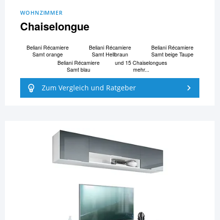
WOHNZIMMER
Chaiselongue
Beliani Ré­ca­mi­e­re
Beliani Ré­ca­mi­e­re
Beliani Ré­ca­mi­e­re
Samt orange
Samt Hellbraun
Samt beige Taupe
Beliani Ré­ca­mi­e­re
und 15 Chaiselongues
Samt blau
mehr...
Zum Vergleich und Ratgeber