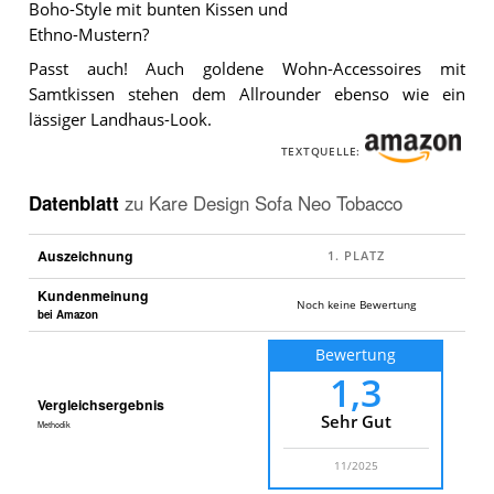
Boho-Style mit bunten Kissen und
Das
Ethno-Mustern?
Kare
Design
Passt auch! Auch goldene Wohn-Accessoires mit
Sofa
Neo
Samtkissen stehen dem Allrounder ebenso wie ein
Tobacco
.
lässiger Landhaus-Look.
TEXTQUELLE:
Datenblatt
zu
Kare Design Sofa Neo Tobacco
Auszeichnung
Kundenmeinung
Noch keine Bewertung
bei Amazon
Bewertung
1,3
Vergleichsergebnis
Sehr Gut
Methodik
11/2025