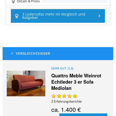
Details & Preise
3 Ledersofas mehr im Vergleich und
Ratgeber
SEHR GUT
(
1,3
)
Quattro Meble Weinrot
Echtleder 3 er Sofa
Mediolan
2
Erfahrungsberichte
ca.
1.400 €