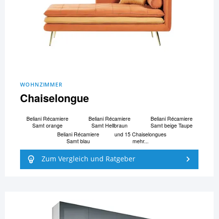
WOHNZIMMER
Chaiselongue
Beliani Ré­ca­mi­e­re
Beliani Ré­ca­mi­e­re
Beliani Ré­ca­mi­e­re
Samt orange
Samt Hellbraun
Samt beige Taupe
Beliani Ré­ca­mi­e­re
und 15 Chaiselongues
Samt blau
mehr...
Zum Vergleich und Ratgeber