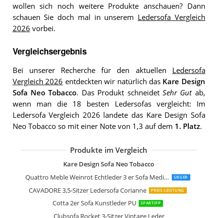
wollen sich noch weitere Produkte anschauen? Dann
schauen Sie doch mal in unserem
Ledersofa Vergleich
2026
vorbei.
Vergleichsergebnis
Bei unserer Recherche für den aktuellen
Ledersofa
Vergleich 2026
entdeckten wir natürlich das
Kare Design
Sofa Neo Tobacco
. Das Produkt schneidet
Sehr Gut
ab,
wenn man die 18 besten Ledersofas vergleicht: Im
Ledersofa Vergleich 2026 landete das Kare Design Sofa
Neo Tobacco so mit einer Note von 1,3 auf dem
1. Platz
.
Produkte im Vergleich
Mivano Zweisitzer Leder-Sofa Enterpr
CAVADORE 2,5-Sitzer Sofa Corianne
CAVADORE 3,5-Sitzer Ledersofa Coria
CAVADORE 3-Sitzer Sofa Corianne
Braunes Leder-schlafsofa modernes S
Kare Design Sofa Neo Tobacco
Quattro Meble Weinrot Echtleder 3 er Sofa Mediolan
SIEGER
CAVADORE 3,5-Sitzer Ledersofa Corianne
PREIS-LEISTUNG
Cotta 2er Sofa Kunstleder PU
SPARTIPP
Clubsofa Rocket 3-Sitzer Vintage Leder