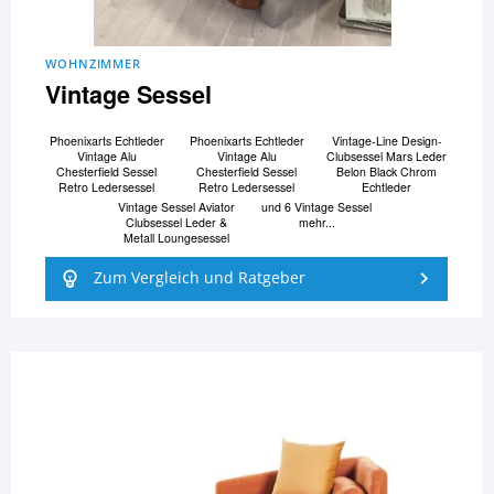
WOHNZIMMER
Vintage Sessel
Phoenixarts Echtleder
Phoenixarts Echtleder
Vintage-Line Design-
Vintage Alu
Vintage Alu
Clubsessel Mars Leder
Chesterfield Sessel
Chesterfield Sessel
Belon Black Chrom
Retro Ledersessel
Retro Ledersessel
Echtleder
Vintage Sessel Aviator
und 6 Vintage Sessel
Clubsessel Leder &
mehr...
Metall Loungesessel
Zum Vergleich und Ratgeber