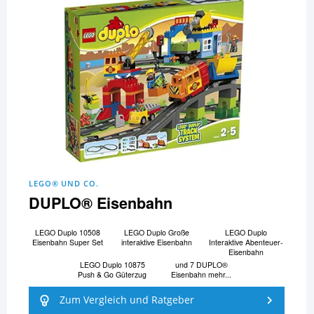
LEGO® UND CO.
DUPLO® Eisenbahn
LEGO Duplo 10508
LEGO Duplo Große
LEGO Duplo
Eisenbahn Super Set
interaktive Eisenbahn
Interaktive Abenteuer-
Eisenbahn
LEGO Duplo 10875
und 7 DUPLO®
Push & Go Güterzug
Eisenbahn mehr...
Zum Vergleich und Ratgeber