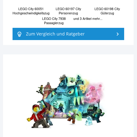
LEGO City 60051
LEGO 60197 City
LEGO 60198 City
Hochgeschwindigkeitszug
Personenzug
Güterzug
LEGO City 7938
und 3 Artikel mehr...
Passagierzug
Zum Vergleich und Ratgeber