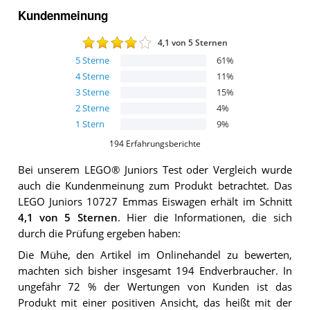
Kundenmeinung
4,1
von 5 Sternen
5
Sterne
61
%
4
Sterne
11
%
3
Sterne
15
%
2
Sterne
4
%
1
Stern
9
%
194
Erfahrungsberichte
Bei unserem
LEGO® Juniors
Test oder Vergleich wurde
auch die Kundenmeinung zum Produkt betrachtet.
Das
LEGO Juniors 10727 Emmas Eiswagen
erhält im Schnitt
4,1
von 5 Sternen
. Hier die Informationen, die sich
durch die Prüfung ergeben haben:
Die Mühe, den Artikel im Onlinehandel zu bewerten,
machten sich bisher insgesamt 194 Endverbraucher. In
ungefähr 72 % der Wertungen von Kunden ist das
Produkt mit einer positiven Ansicht, das heißt mit der