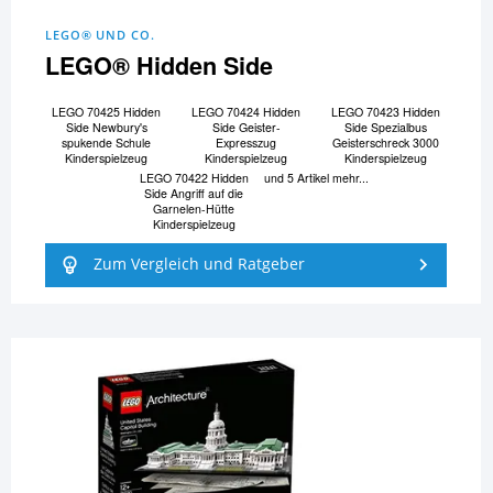
LEGO® UND CO.
LEGO® Hidden Side
LEGO 70425 Hidden
LEGO 70424 Hidden
LEGO 70423 Hidden
Side Newbury's
Side Geister-
Side Spezialbus
spukende Schule
Expresszug
Geisterschreck 3000
Kinderspielzeug
Kinderspielzeug
Kinderspielzeug
LEGO 70422 Hidden
und 5 Artikel mehr...
Side Angriff auf die
Garnelen-Hütte
Kinderspielzeug
Zum Vergleich und Ratgeber