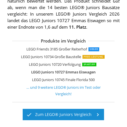
natürlich bewertet werden. Das Produkt schneidet
Gut
ab, wenn man die 14 besten LEGO® Juniors Bausätze
vergleicht: In unserem LEGO® Juniors Vergleich 2026
landet das LEGO Juniors 10727 Emmas Eiswagen so mit
einer Endnote von 1,6 auf dem
11. Platz
.
Produkte im Vergleich
LEGO Juniors 10728 Mias Tierklinik
LEGO Juniors 10683 Straßenbau-Last
LEGO Juniors 10680 Müllabfuhr
LEGO Juniors 10735 Polizei auf Verbre
LEGO Juniors 10729 Cinderellas Märc
LEGO Juniors 10686 Einfamilienhaus
Lego Juniors 10746 Mias Pferdestall
LEGO Friends 3185 Großer Reiterhof
SIEGER
LEGO Juniors 10734 Große Baustelle
PREIS-LEISTUNG
LEGO Juniors 10720 Verfolgung
SPARTIPP
LEGO Juniors 10727 Emmas Eiswagen
LEGO Juniors 10745 Finale Florida 500
… und
9
weitere
LEGO® Juniors
im Test oder
Vergleich!
Zum LEGO® Juniors Vergleich