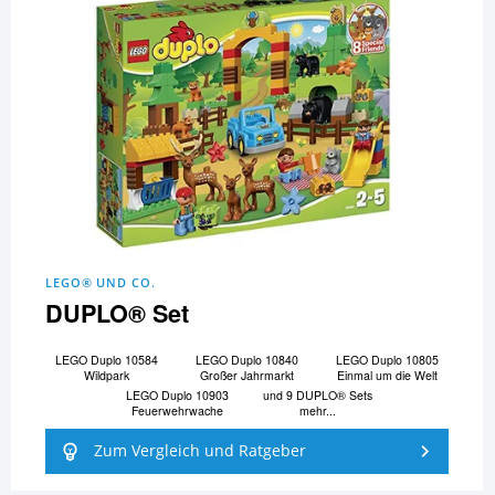
LEGO® UND CO.
DUPLO® Set
LEGO Duplo 10584
LEGO Duplo 10840
LEGO Duplo 10805
Wildpark
Großer Jahrmarkt
Einmal um die Welt
LEGO Duplo 10903
und 9 DUPLO® Sets
Feuerwehrwache
mehr...
Zum Vergleich und Ratgeber