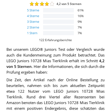
4,2
von 5 Sternen
5
Sterne
61
%
4
Sterne
16
%
3
Sterne
9
%
2
Sterne
7
%
1
Stern
7
%
122
Erfahrungsberichte
Bei unserem
LEGO® Juniors
Test oder Vergleich wurde
auch die Kundenmeinung zum Produkt betrachtet.
Das
LEGO Juniors 10728 Mias Tierklinik
erhält im Schnitt
4,2
von 5 Sternen
. Hier die Informationen, die sich durch die
Prüfung ergeben haben:
Die Zeit, den Artikel nach der Online Bestellung zu
beurteilen, nahmen sich bis zum aktuellen Zeitpunkt
etwa 122 Nutzer vom LEGO Juniors 10728 Mias
Tierklinik. Rund drei Viertel aller Rezensenten bei
Amazon benoten das LEGO Juniors 10728 Mias Tierklinik
mit einem positiven Endergebnis, diese schätzten das