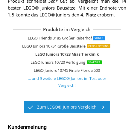
Produkt schneidet
Sehr Gut
ab, vergleicht man die 14
besten LEGO® Juniors Bausätze: Mit einer Endnote von
1,5 konnte das LEGO® Juniors den
4. Platz
erobern.
Produkte im Vergleich
LEGO Juniors 10683 Straßenbau-Last
LEGO Juniors 10680 Müllabfuhr
LEGO Juniors 10735 Polizei auf Verbre
LEGO Juniors 10729 Cinderellas Märc
LEGO Juniors 10727 Emmas Eiswagen
LEGO Juniors 10686 Einfamilienhaus
Lego Juniors 10746 Mias Pferdestall
LEGO Friends 3185 Großer Reiterhof
SIEGER
LEGO Juniors 10734 Große Baustelle
PREIS-LEISTUNG
LEGO Juniors 10728 Mias Tierklinik
LEGO Juniors 10720 Verfolgung
SPARTIPP
LEGO Juniors 10745 Finale Florida 500
… und
9
weitere
LEGO® Juniors
im Test oder
Vergleich!
Zum LEGO® Juniors Vergleich
Kundenmeinung