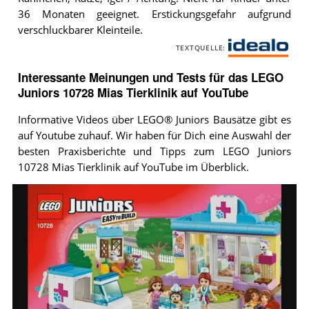
LEGO
Juniors
36 Monaten geeignet. Erstickungsgefahr aufgrund
10728
verschluckbarer Kleinteile.
Mias
Tierklinik
.
TEXTQUELLE:
i
d
Interessante Meinungen und Tests für das LEGO
e
Juniors 10728 Mias Tierklinik auf YouTube
a
Informative Videos über LEGO® Juniors Bausätze gibt es
l
auf Youtube zuhauf. Wir haben für Dich eine Auswahl der
o
besten Praxisberichte und Tipps zum LEGO Juniors
10728 Mias Tierklinik auf YouTube im Überblick.
Video:
LEGO
Juniors
Friends
10728
Mia's
Vet
Clinic