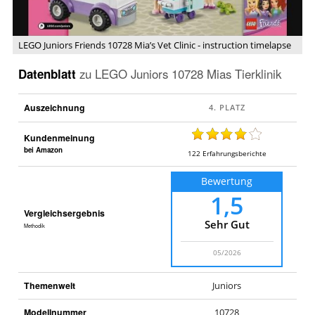
-
instruction
timelapse
LEGO Juniors Friends 10728 Mia’s Vet Clinic - instruction timelapse
Datenblatt
zu
LEGO Juniors 10728 Mias Tierklinik
Auszeichnung
Kundenmeinung
bei Amazon
122
Erfahrungsberichte
Bewertung
1,5
Vergleichsergebnis
Sehr Gut
Methodik
05/2026
Themenwelt
Juniors
Modellnummer
10728