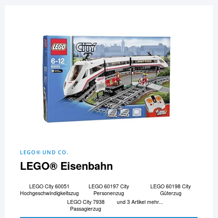
LEGO® UND CO.
LEGO® Eisenbahn
LEGO City 60051
LEGO 60197 City
LEGO 60198 City
Hochgeschwindigkeitszug
Personenzug
Güterzug
LEGO City 7938
und 3 Artikel mehr...
Passagierzug