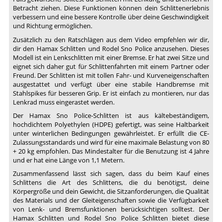
Betracht ziehen. Diese Funktionen können dein Schlittenerlebnis
verbessern und eine bessere Kontrolle über deine Geschwindigkeit
und Richtung ermöglichen.
Zusätzlich zu den Ratschlägen aus dem Video empfehlen wir dir,
dir den Hamax Schlitten und Rodel Sno Police anzusehen. Dieses
Modell ist ein Lenkschlitten mit einer Bremse. Er hat zwei Sitze und
eignet sich daher gut für Schlittenfahrten mit einem Partner oder
Freund. Der Schlitten ist mit tollen Fahr- und Kurveneigenschaften
ausgestattet und verfügt über eine stabile Handbremse mit
Stahlspikes für besseren Grip. Er ist einfach zu montieren, nur das
Lenkrad muss eingerastet werden.
Der Hamax Sno Police-Schlitten ist aus kältebeständigem,
hochdichtem Polyethylen (HDPE) gefertigt, was seine Haltbarkeit
unter winterlichen Bedingungen gewährleistet. Er erfüllt die CE-
Zulassungsstandards und wird für eine maximale Belastung von 80
+ 20 kg empfohlen. Das Mindestalter für die Benutzung ist 4 Jahre
und er hat eine Länge von 1,1 Metern.
Zusammenfassend lässt sich sagen, dass du beim Kauf eines
Schlittens die Art des Schlittens, die du benötigst, deine
Körpergröße und dein Gewicht, die Sitzanforderungen, die Qualität
des Materials und der Gleiteigenschaften sowie die Verfügbarkeit
von Lenk- und Bremsfunktionen berücksichtigen solltest. Der
Hamax Schlitten und Rodel Sno Police Schlitten bietet diese