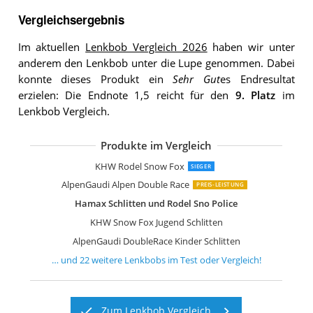
Vergleichsergebnis
Im aktuellen
Lenkbob Vergleich 2026
haben wir unter
anderem den Lenkbob unter die Lupe genommen. Dabei
konnte dieses Produkt ein
Sehr Gut
es Endresultat
erzielen: Die Endnote 1,5 reicht für den
9. Platz
im
Lenkbob Vergleich.
Produkte im Vergleich
KHW Rodel Grau
Franz Schneider 200115 Bob Snow Ma
Gizmo Riders Lenkschlitten
NEUSTANLO by Hamax Bob
Gizmo Riders Lenkschlitten
Gizmo Riders Lenkschlitten
AlpenGaudi Unisex Jugend Space pink 
Hamax Bob Lenkbob
KHW Lenkschlitten Snow Fox Iceblue
KHW Lenkbob Snow Fox pink
KHW Lenkbob Snow Fox Iceblue
AlpenSpace BOB Schlitten Lenkbob
Plastkon Skipper Lenkbob
Dantoy Lenkschlitten
Hamax Bob Lenkbob
Neustanlo Rodel Grün
Rolly Toys Schlitten Schneesurfer Jetst
KHW Rodel Snow Fox
SIEGER
AlpenGaudi Alpen Double Race
PREIS-LEISTUNG
Hamax Schlitten und Rodel Sno Police
KHW Snow Fox Jugend Schlitten
AlpenGaudi DoubleRace Kinder Schlitten
… und
22
weitere
Lenkbobs
im Test oder Vergleich!
Zum Lenkbob Vergleich