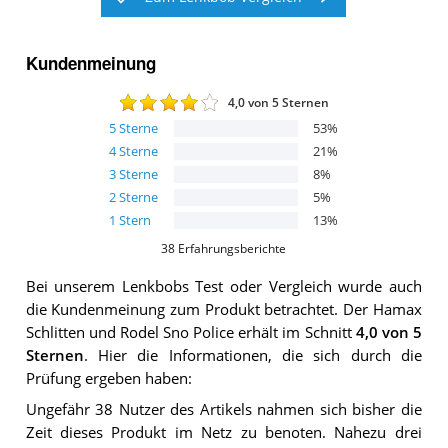
Kundenmeinung
4,0
von 5 Sternen
5
Sterne
53
%
4
Sterne
21
%
3
Sterne
8
%
2
Sterne
5
%
1
Stern
13
%
38
Erfahrungsberichte
Bei unserem
Lenkbobs
Test oder Vergleich wurde auch
die Kundenmeinung zum Produkt betrachtet.
Der
Hamax
Schlitten und Rodel Sno Police
erhält im Schnitt
4,0
von 5
Sternen
. Hier die Informationen, die sich durch die
Prüfung ergeben haben:
Ungefähr 38 Nutzer des Artikels nahmen sich bisher die
Zeit dieses Produkt im Netz zu benoten. Nahezu drei