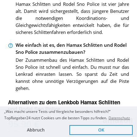
Hamax Schlitten und Rodel Sno Police ist vier Jahre
alt. Damit wird sichergestellt, dass jüngere Benutzer
die notwendigen Koordinations- und
Gleichgewichtsfähigkeiten entwickelt haben, die für
sicheres Schlittenfahren erforderlich sind.
Wie einfach ist es, den Hamax Schlitten und Rodel
Sno Police zusammenzubauen?
Der Zusammenbau des Hamax Schlitten und Rodel
Sno Police ist schnell und einfach. Du musst nur das
Lenkrad einrasten lassen. So sparst du Zeit und
kannst ohne unnötige Verzögerungen auf die Piste
gehen.
Alternativen zu
dem
Lenkbob
Hamax Schlitten
und Rodel Sno Police
„Was macht unsere Tests und Vergleiche besonders hilfreich?“
Zum Top Angebot
TopRatgeber24 nutzt Cookies um die besten Tipps zu finden.
Datenschutz
95,90 €
Dieser Lenkbob konnte Sie nicht überzeugen? Das
Tropratgeber24-Team hat die 27 besten Lenbob’s aus
Abbruch
OK
KOSTENLOSE LIEFERUNG
Kunststoff verglichen.
Hier klicken, um zur