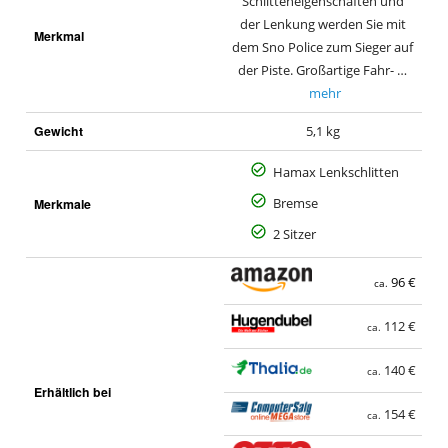
Schlitteneigenschaften und
der Lenkung werden Sie mit
Merkmal
dem Sno Police zum Sieger auf
der Piste. Großartige Fahr- …
mehr
Gewicht
5,1 kg
Hamax Lenkschlitten
Merkmale
Bremse
2 Sitzer
96 €
ca.
112 €
ca.
140 €
ca.
Erhältlich bei
154 €
ca.