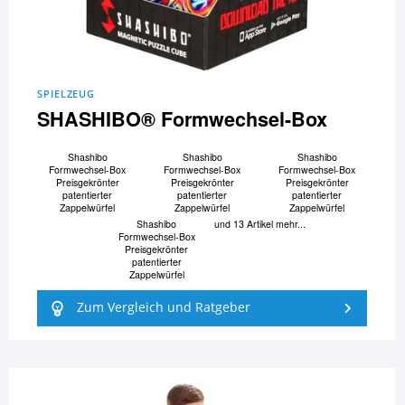
SPIELZEUG
SHASHIBO® Formwechsel-Box
Shashibo
Shashibo
Shashibo
Formwechsel-Box
Formwechsel-Box
Formwechsel-Box
Preisgekrönter
Preisgekrönter
Preisgekrönter
patentierter
patentierter
patentierter
Zappelwürfel
Zappelwürfel
Zappelwürfel
Shashibo
und 13 Artikel mehr...
Formwechsel-Box
Preisgekrönter
patentierter
Zappelwürfel
Zum Vergleich und Ratgeber