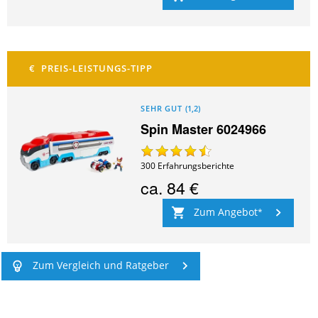
SEHR GUT
(
1,2
)
Spin Master 6024966
300
Erfahrungsberichte
ca.
84 €
Zum Angebot
Zum Vergleich und Ratgeber