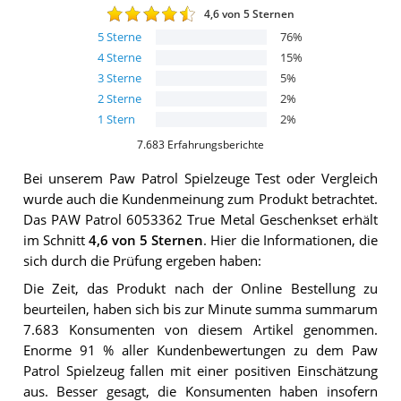
4,6
von 5 Sternen
5
Sterne
76
%
4
Sterne
15
%
3
Sterne
5
%
2
Sterne
2
%
1
Stern
2
%
7.683
Erfahrungsberichte
Bei unserem
Paw Patrol Spielzeuge
Test oder Vergleich
wurde auch die Kundenmeinung zum Produkt betrachtet.
Das
PAW Patrol 6053362 True Metal Geschenkset
erhält
im Schnitt
4,6
von 5 Sternen
. Hier die Informationen, die
sich durch die Prüfung ergeben haben:
Die Zeit, das Produkt nach der Online Bestellung zu
beurteilen, haben sich bis zur Minute summa summarum
7.683 Konsumenten von diesem Artikel genommen.
Enorme 91 % aller Kundenbewertungen zu dem Paw
Patrol Spielzeug fallen mit einer positiven Einschätzung
aus. Besser gesagt, die Konsumenten haben insofern