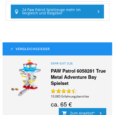
24 Paw Patrol Spielzeuge mehr im
Vergleich und Ratgeber
SEHR GUT
(
1,0
)
PAW Patrol 6058281 True
Metal Adventure Bay
Spielset
10.085
Erfahrungsberichte
ca.
65 €
Zum Angebot