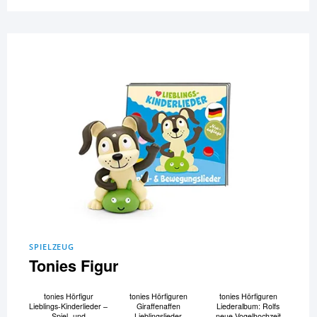
SPIELZEUG
Tonies Figur
tonies Hörfigur
tonies Hörfiguren
tonies Hörfiguren
Lieblings-Kinderlieder –
Giraffenaffen
Liederalbum: Rolfs
Spiel- und
Lieblingslieder
neue Vogelhochzeit