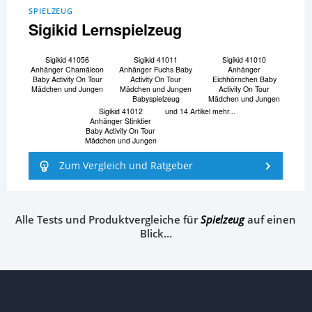
SPIELZEUG
Sigikid Lernspielzeug
Sigikid 41056
Sigikid 41011
Sigikid 41010
Anhänger Chamäleon
Anhänger Fuchs Baby
Anhänger
Baby Activity On Tour
Activity On Tour
Eichhörnchen Baby
Mädchen und Jungen
Mädchen und Jungen
Activity On Tour
Babyspielzeug
Mädchen und Jungen
Sigikid 41012
und 14 Artikel mehr...
Anhänger Stinktier
Baby Activity On Tour
Mädchen und Jungen
Zum Vergleich und Ratgeber
Alle Tests und Produktvergleiche für
Spielzeug
auf einen
Blick…