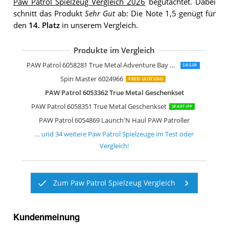
Paw Patrol Spielzeug Vergleich 2026
begutachtet. Dabei
schnitt das Produkt
Sehr Gut
ab: Die Note 1,5 genügt für
den
14. Platz
in unserem Vergleich.
Produkte im Vergleich
PAW PATROL Fahrzeug und Figur „Ryd
PAW Patrol 6054187 Skyes Helikopter 
PAW Patrol 6024058 Rettungsflitzer 3e
PAW Patrol 6054435 Rubbles Bulldoze
PAW Patrol 6055866 True Metal Gesc
PAW PATROL Spinmaster 6038284 Sea 
PAW Patrol 6027644 Basis Fahrzeug Re
PAW Patrol 6053687 Mighty Pups Sup
PAW Patrol 6056035 Marshalls 2
PAW Patrol 6027637 Paw Basic Vehicle
PAW PATROL Spinmaster 6059524 Din
PAW Patrol 6056033 Chases 2
PAW Patrol 6052310- Rockys Recyclin
PAW Patrol 6058281 True Metal Adventure Bay Spielset
SIEGER
Spin Master 6024966
PREIS-LEISTUNG
PAW Patrol 6053362 True Metal Geschenkset
PAW Patrol 6058351 True Metal Geschenkset
SPARTIPP
PAW Patrol 6054869 Launch'N Haul PAW Patroller
… und
34
weitere
Paw Patrol Spielzeuge
im Test oder
Vergleich!
Zum Paw Patrol Spielzeug Vergleich
Kundenmeinung