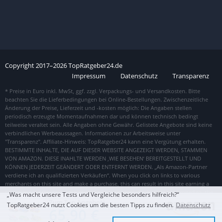
Copyright
2017–
2026
TopRatgeber24.de
Impressum
Datenschutz
Transparenz
„Was macht unsere Tests und Vergleiche besonders hilfreich?“
Zum Top Angebot
TopRatgeber24 nutzt Cookies um die besten Tipps zu finden.
Datenschutz
65,90 €