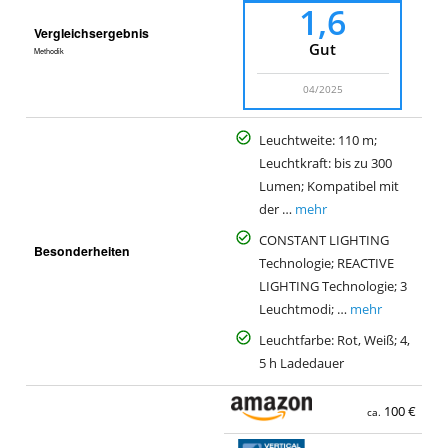
1,6
Vergleichsergebnis
Gut
Methodik
04/2025
Leuchtweite: 110 m;
Leuchtkraft: bis zu 300
Lumen; Kompatibel mit
der …
mehr
CONSTANT LIGHTING
Besonderheiten
Technologie; REACTIVE
LIGHTING Technologie; 3
Leuchtmodi; …
mehr
Leuchtfarbe: Rot, Weiß; 4,
5 h Ladedauer
100 €
ca.