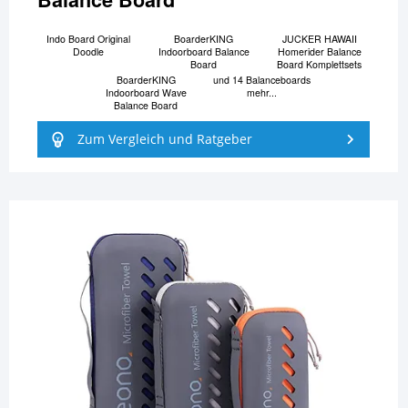
Indo Board Original
BoarderKING
JUCKER HAWAII
Doodle
Indoorboard Balance
Homerider Balance
Board
Board Komplettsets
BoarderKING
und 14 Balanceboards
Indoorboard Wave
mehr...
Balance Board
Zum Vergleich und Ratgeber