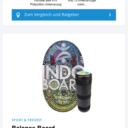
Humble Bee 410
und 13 Imkeranzüge
Polycotton-Imkeranzug
mehr...
Zum Vergleich und Ratgeber
SPORT & FREIZEIT
Balance Board