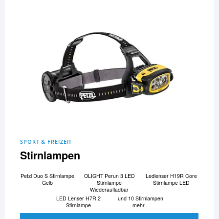
SPORT & FREIZEIT
Stirnlampen
Petzl Duo S Stirnlampe
OLIGHT Perun 3 LED
Ledlenser H19R Core
Gelb
Stirnlampe
Stirnlampe LED
Wiederaufladbar
LED Lenser H7R.2
und 10 Stirnlampen
Stirnlampe
mehr...