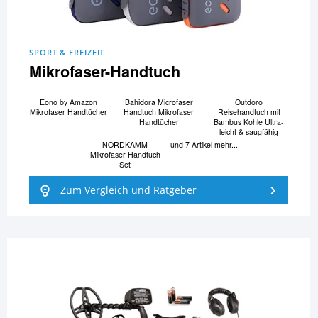
SPORT & FREIZEIT
Mikrofaser-Handtuch
Eono by Amazon
Bahidora Microfaser
Outdoro
Mikrofaser Handtücher
Handtuch Mikrofaser
Reisehandtuch mit
Handtücher
Bambus Kohle Ultra-
leicht & saugfähig
NORDKAMM
und 7 Artikel mehr...
Mikrofaser Handtuch
Set
Zum Vergleich und Ratgeber