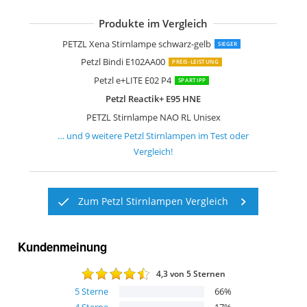
Produkte im Vergleich
PETZL Swift RL wh E095BB02
PETZL Stirnlampe Actik Core
PETZL Stirnlampe IKO Core
PETZL Stirnlampe Actik Core
PETZL Aria 2 RGB Kompaktes Stirnla
PETZL Stirnlampe Tikka Unisex
PETZL Stirnlampe Actik Unisex
PETZL Stirnlampe Tikka Core
PETZL Stirnlampe Tikka Core
PETZL Xena Stirnlampe schwarz-gelb
SIEGER
Petzl Bindi E102AA00
PREIS-LEISTUNG
Petzl e+LITE E02 P4
SPARTIPP
Petzl Reactik+ E95 HNE
PETZL Stirnlampe NAO RL Unisex
… und
9
weitere
Petzl Stirnlampen
im Test oder
Vergleich!
Zum Petzl Stirnlampen Vergleich
Kundenmeinung
4,3
von 5 Sternen
5
Sterne
66
%