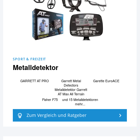
SPORT & FREIZEIT
Metalldetektor
GARRETT AT PRO
Garrett Metal
Garette EuroACE
Detectors
Metalldetektor Garrett
AT Max All Terrain
Fisher F75
und 15 Metalldetektoren
mehr...
Zum Vergleich und Ratgeber