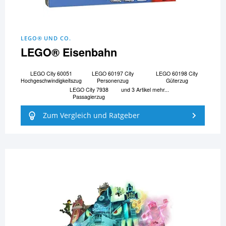
LEGO® UND CO.
LEGO® Eisenbahn
LEGO City 60051
LEGO 60197 City
LEGO 60198 City
Hochgeschwindigkeitszug
Personenzug
Güterzug
LEGO City 7938
und 3 Artikel mehr...
Passagierzug
Zum Vergleich und Ratgeber