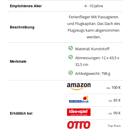
Empfohlenes Alter
4 - 10 Jahre
Ferienflieger Mit Passagieren
und Flugkapitän. Das Dach des
Beschreibung
Flugzeugs kann abgenommen
werden.
Material: Kunststoff
Abmessungen: 12 x 43,5 x
Merkmale
32,5 cm
Artikelgewicht: 798 g
100 €
ca.
85 €
ca.
Erhältlich bei
99 €
ca.
Top Preis