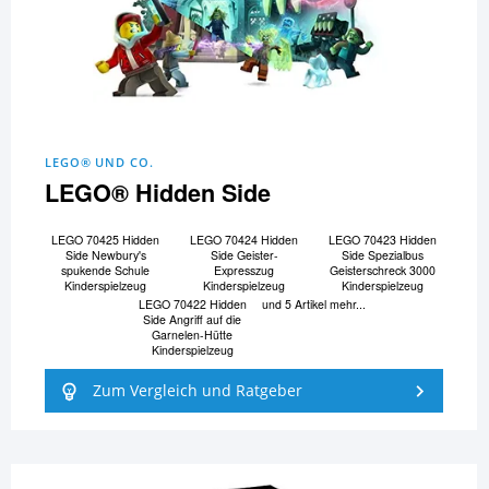
LEGO® UND CO.
LEGO® Hidden Side
LEGO 70425 Hidden
LEGO 70424 Hidden
LEGO 70423 Hidden
Side Newbury's
Side Geister-
Side Spezialbus
spukende Schule
Expresszug
Geisterschreck 3000
Kinderspielzeug
Kinderspielzeug
Kinderspielzeug
LEGO 70422 Hidden
und 5 Artikel mehr...
Side Angriff auf die
Garnelen-Hütte
Kinderspielzeug
Zum Vergleich und Ratgeber