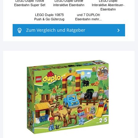
LEGO Duplo 10508
LEGO Duplo Große
LEGO Duplo
Eisenbahn Super Set
interaktive Eisenbahn
Interaktive Abenteuer-
Eisenbahn
LEGO Duplo 10875
und 7 DUPLO®
Push & Go Güterzug
Eisenbahn mehr...
Zum Vergleich und Ratgeber