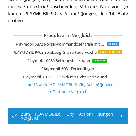
dieses Produkt
Gut
abschneiden: Mit einer Note von 1,6
konnte PLAYMOBIL® City Action! (Jungen) den
14. Platz
erobern.
Produkte im Vergleich
Playmobil 9372 Polizeistation
Playmobil 9396 Bundespolizei Truck
PLAYMOBIL 9466 Spielzeug-Feuerweh
Playmobil 5338 Flughafen mit Tower
Playmobil 5614 Polizei-Wagen mit Blin
PLAYMOBIL 9369 Flieger Spielzeug
Playmobil 5187 Polizei-Truck mit Spe
PLAYMOBIL Set Polizei 9043
Playmobil 9236 Polizeibus mit Straße
Playmobil 6872 Polizei-Kommandozentrale mit Gefängnis
SIEGER
PLAYMOBIL 9462 Spielzeug-Große Feuerwache
PREIS-LEISTUNG
Playmobil 6686 Rettungshelikopter
SPARTIPP
Playmobil 6081 Ferienflieger
Playmobil 9360 SEK-Truck mit Licht und Sound Spiel
… und
13
weitere
PLAYMOBIL® City Action! (Jungen)
im Test oder Vergleich!
Zum PLAYMOBIL® City Action! (Jungen)
Vergleich