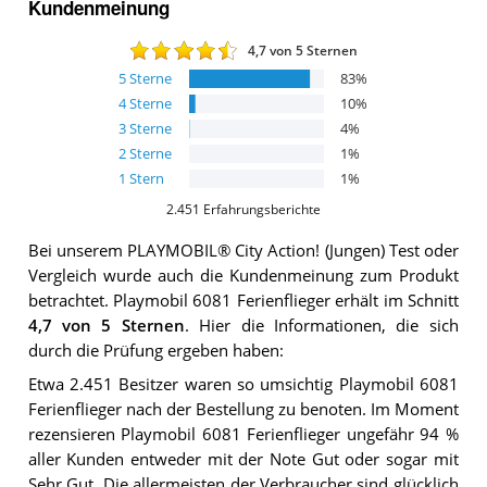
Kundenmeinung
4,7
von 5 Sternen
5
Sterne
83
%
4
Sterne
10
%
3
Sterne
4
%
2
Sterne
1
%
1
Stern
1
%
2.451
Erfahrungsberichte
Bei unserem
PLAYMOBIL® City Action! (Jungen)
Test oder
Vergleich wurde auch die Kundenmeinung zum Produkt
betrachtet.
Playmobil 6081 Ferienflieger
erhält im Schnitt
4,7
von 5 Sternen
. Hier die Informationen, die sich
durch die Prüfung ergeben haben:
Etwa 2.451 Besitzer waren so umsichtig Playmobil 6081
Ferienflieger nach der Bestellung zu benoten. Im Moment
rezensieren Playmobil 6081 Ferienflieger ungefähr 94 %
aller Kunden entweder mit der Note Gut oder sogar mit
Sehr Gut. Die allermeisten der Verbraucher sind glücklich