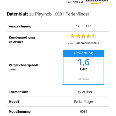
TEXTQUELLE:
Datenblatt
zu
Playmobil 6081 Ferienflieger
Auszeichnung
Kundenmeinung
bei Amazon
2.451
Erfahrungsberichte
Bewertung
1,6
Vergleichsergebnis
Gut
Methodik
05/2026
Themenwelt
City Action
Modell
Ferienflieger
Modellnummer
6081