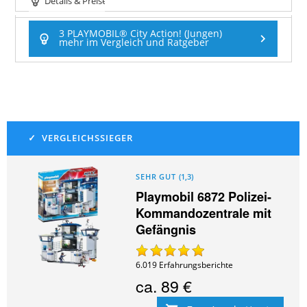
Details & Preise
3 PLAYMOBIL® City Action! (Jungen)
mehr im Vergleich und Ratgeber
SEHR GUT
(
1,3
)
Playmobil 6872 Polizei-
Kommandozentrale mit
Gefängnis
6.019
Erfahrungsberichte
ca.
89 €