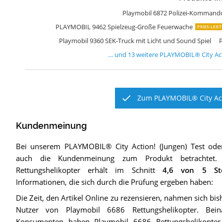
P
P
P
P
P
P
P
P
P
P
P
P
P
Playmobil 6872 Polizei-Kommando
PLAYMOBIL 9462 Spielzeug-Große Feuerwache
PREIS-LEIS
Playmobil 9360 SEK-Truck mit Licht und Sound Spiel
… und
13
weitere
PLAYMOBIL® City Act
Zum PLAYMOBIL® City Acti
Kundenmeinung
Bei unserem
PLAYMOBIL® City Action! (Jungen)
Test ode
auch die Kundenmeinung zum Produkt betrachtet.
Rettungshelikopter
erhält im Schnitt
4,6
von 5 Ste
Informationen, die sich durch die Prüfung ergeben haben:
Die Zeit, den Artikel Online zu rezensieren, nahmen sich bi
Nutzer von Playmobil 6686 Rettungshelikopter. Bei
Konsumenten haben Playmobil 6686 Rettungshelikopt