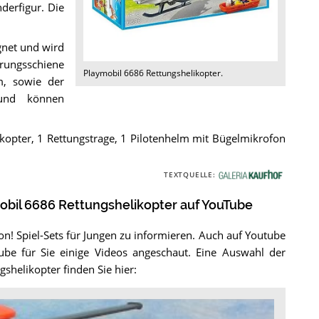
derfigur. Die
gnet und wird
hrungsschiene
Playmobil 6686 Rettungshelikopter
.
m, sowie der
 und können
ikopter, 1 Rettungstrage, 1 Pilotenhelm mit Bügelmikrofon
TEXTQUELLE:
G
a
mobil 6686 Rettungshelikopter auf YouTube
l
e
on! Spiel-Sets für Jungen zu informieren. Auch auf Youtube
r
ube für Sie einige Videos angeschaut. Eine Auswahl der
i
shelikopter finden Sie hier:
a
K
a