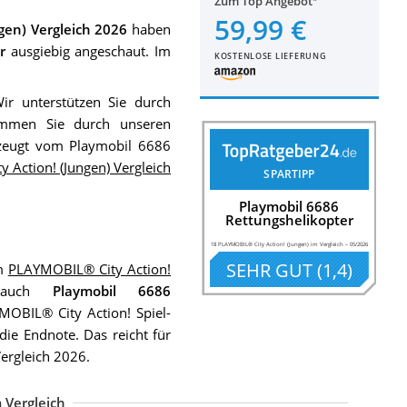
Zum Top Angebot
59,99 €
gen) Vergleich 2026
haben
r
ausgiebig angeschaut. Im
KOSTENLOSE LIEFERUNG
Wir unterstützen Sie durch
mmen Sie durch unseren
rzeugt vom Playmobil 6686
 Action! (Jungen) Vergleich
SPARTIPP
Playmobil 6686
Rettungshelikopter
18 PLAYMOBIL® City Action! (Jungen) im Vergleich
–
05/2026
SEHR GUT
(
1,4
)
em
PLAYMOBIL® City Action!
r auch
Playmobil 6686
OBIL® City Action! Spiel-
 die Endnote. Das reicht für
ergleich 2026.
 Vergleich