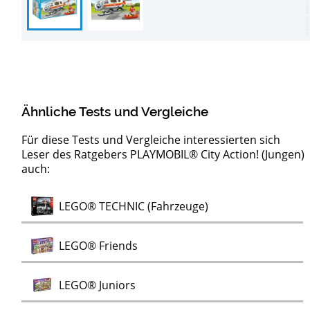
Ähnliche Tests und Vergleiche
Für diese Tests und Vergleiche interessierten sich
Leser des Ratgebers PLAYMOBIL® City Action! (Jungen)
auch:
DUPLO®
LEGO®
Test
Test
Test
Test
LEGO® Harry Potter
DUPLO® Sets
LEGO® Architecture
LEGO® Hidden Side
Test
LEGO® TECHNIC (Fahrzeuge)
Test
Test
Eisenbahn
Eisenbahnen
Test
LEGO® Friends
Test
LEGO® Juniors