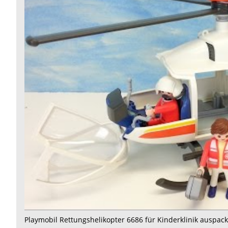
Playmobil
Rettungshelikopter
6686
für
Kinderklinik
auspacken
seratus1
Playmobil Rettungshelikopter 6686 für Kinderklinik auspac