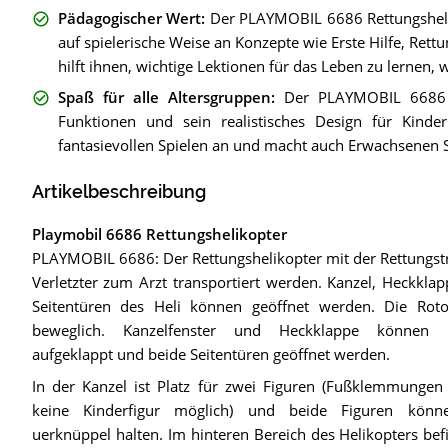
Pädagogischer Wert
:
Der PLAYMOBIL 6686 Rettungshelik
auf spielerische Weise an Konzepte wie Erste Hilfe, Ret
hilft ihnen, wichtige Lektionen für das Leben zu lernen,
Spaß für alle Altersgruppen
:
Der PLAYMOBIL 6686 Re
Funktionen und sein realistisches Design für Kinde
fantasievollen Spielen an und macht auch Erwachsenen 
Artikelbeschreibung
Playmobil 6686 Rettungshelikopter
PLAYMOBIL 6686: Der Rettungshelikopter mit der Rettungst
Verletzter zum Arzt transportiert werden. Kanzel, Heckkla
Seitentüren des Heli können geöffnet werden. Die Rotor
beweglich. Kanzelfenster und Heckklappe können
aufgeklappt und beide Seitentüren geöffnet werden.
In der Kanzel ist Platz für zwei Figuren (Fußklemmungen
keine Kinderfigur möglich) und beide Figuren könn
uerknüppel halten. Im hinteren Bereich des Helikopters befi