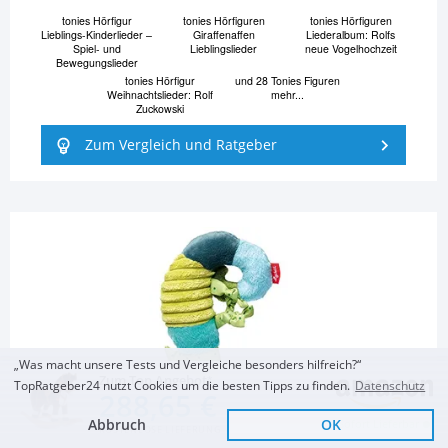
tonies Hörfigur
tonies Hörfiguren
tonies Hörfiguren
Lieblings-Kinderlieder –
Giraffenaffen
Liederalbum: Rolfs
Spiel- und
Lieblingslieder
neue Vogelhochzeit
Bewegungslieder
tonies Hörfigur
und 28 Tonies Figuren
Weihnachtslieder: Rolf
mehr...
Zuckowski
Zum Vergleich und Ratgeber
„Was macht unsere Tests und Vergleiche besonders hilfreich?“
Zum Top Angebot
TopRatgeber24 nutzt Cookies um die besten Tipps zu finden.
Datenschutz
288,65 €
Abbruch
OK
Sofort Lieferbar
KOSTENLOSE LIEFERUNG