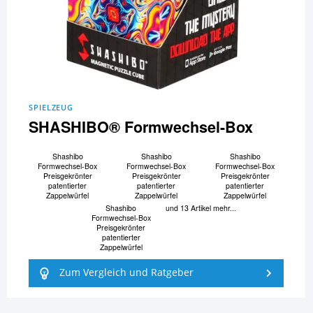
SPIELZEUG
SHASHIBO® Formwechsel-Box
Shashibo
Shashibo
Shashibo
Formwechsel-Box
Formwechsel-Box
Formwechsel-Box
Preisgekrönter
Preisgekrönter
Preisgekrönter
patentierter
patentierter
patentierter
Zappelwürfel
Zappelwürfel
Zappelwürfel
Shashibo
und 13 Artikel mehr...
Formwechsel-Box
Preisgekrönter
patentierter
Zappelwürfel
Zum Vergleich und Ratgeber