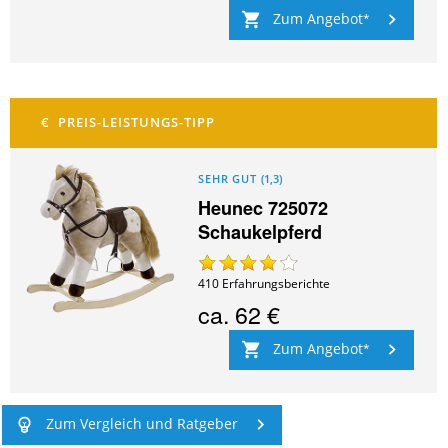
Zum Angebot
SEHR GUT
(
1,3
)
Heunec 725072
Schaukelpferd
410
Erfahrungsberichte
ca.
62 €
Zum Angebot
Zum Vergleich und Ratgeber