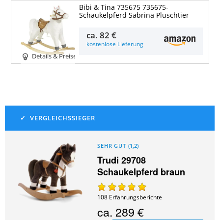
Bibi & Tina 735675 735675-
Schaukelpferd Sabrina Plüschtier
ca.
82 €
kostenlose Lieferung
Details & Preise
SEHR GUT
(
1,2
)
Trudi 29708
Schaukelpferd braun
108
Erfahrungsberichte
ca.
289 €