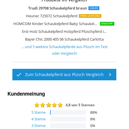
Trudi 29708 Schaukelpferd braun
SIEGER
Heunec 725072 Schaukelpferd
PREIS-LEISTUNG
HOMCOM Kinder Schaukelpferd Baby Schaukeltier Pferd
SPARTIPP
Erst-Holz Schaukelpferd Holzpferd Plüschpferd in Schimmel grau 96-114
Bayer Chic 2000 405 06 Schaukelpferd Carlotta
… und
5
weitere
Schaukelpferde aus Plüsch
im Test
oder Vergleich!
Zum Schaukelpferd aus Plüsch Vergleich
Kundenmeinung
4,8
von 5 Sternen
5
Sterne
88
%
4
Sterne
8
%
3
Sterne
0
%