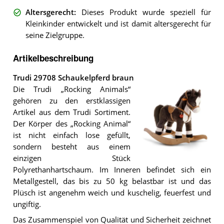
Altersgerecht
:
Dieses Produkt wurde speziell für
Kleinkinder entwickelt und ist damit altersgerecht für
seine Zielgruppe.
Artikelbeschreibung
Trudi 29708 Schaukelpferd braun
Die Trudi „Rocking Animals“
gehören zu den erstklassigen
Artikel aus dem Trudi Sortiment.
Der Körper des „Rocking Animal“
ist nicht einfach lose gefüllt,
sondern besteht aus einem
einzigen Stück
Das
Polyrethanhartschaum. Im Inneren befindet sich ein
Trudi
29708
Metallgestell, das bis zu 50 kg belastbar ist und das
Schaukelpferd
Plüsch ist angenehm weich und kuschelig, feuerfest und
braun
.
ungiftig.
Das Zusammenspiel von Qualität und Sicherheit zeichnet