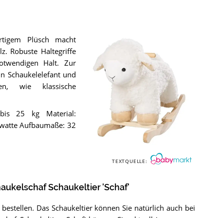
rtigem Plüsch macht
z. Robuste Haltegriffe
otwendigen Halt. Zur
in Schaukelelefant und
en, wie klassische
 bis 25 kg Material:
erwatte Aufbaumaße: 32
Das
roba
TEXTQUELLE:
Schaukelschaf
Schaukeltier
'Schaf'
.
aukelschaf Schaukeltier 'Schaf'
 bestellen. Das Schaukeltier können Sie natürlich auch bei