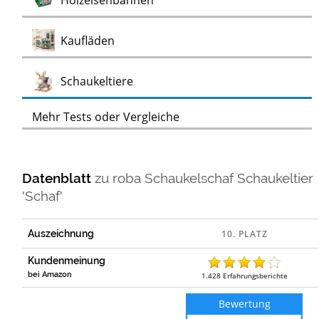
Holzeisenbahnen
Test
Kaufläden
Test
Schaukeltiere
Mehr Tests oder Vergleiche
Datenblatt
zu
roba Schaukelschaf Schaukeltier
'Schaf'
Auszeichnung
Kundenmeinung
bei Amazon
1.428
Erfahrungsberichte
Bewertung