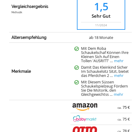
1,5
Vergleichsergebnis
Methodik
Sehr Gut
11/2024
ab 18 Monate
Altersempfehlung
Mit Dem Roba
Schaukelschaf Können Ihre
Kleinen Sich Auf Einen
Tollen 'AUSRITT' …
mehr
Damit Das Kleinkind Sicher
Im Schaukelsitz Sitzt, bietet
Merkmale
das Pferdchen 2 …
mehr
Mit Diesem Süssen
Schaukelspielzeug Fördern
Sie Die Motorik, den
Gleichgewichtss …
mehr
75 €
ca.
75 €
ca.
78 €
ca.