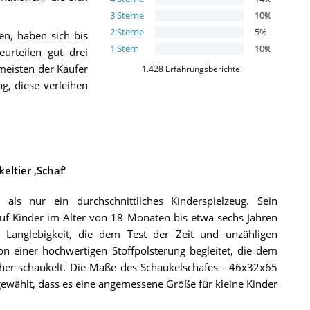
3
Sterne
10
%
2
Sterne
5
%
en, haben sich bis
1
Stern
10
%
rteilen gut drei
rmeisten der Käufer
1.428
Erfahrungsberichte
ng, diese verleihen
ltier ‚Schaf‘
 als nur ein durchschnittliches Kinderspielzeug. Sein
auf Kinder im Alter von 18 Monaten bis etwa sechs Jahren
 Langlebigkeit, die dem Test der Zeit und unzähligen
on einer hochwertigen Stoffpolsterung begleitet, die dem
d her schaukelt. Die Maße des Schaukelschafes - 46x32x65
ewählt, dass es eine angemessene Größe für kleine Kinder