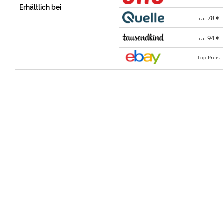
Erhältlich bei
78 €
ca.
94 €
ca.
Top Preis