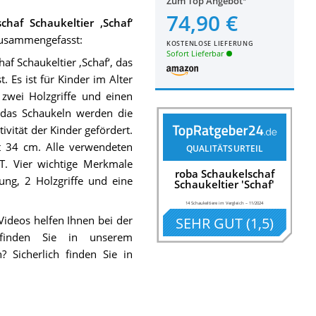
Zum Top Angebot
74,90 €
chaf Schaukeltier ‚Schaf‘
 zusammengefasst:
KOSTENLOSE LIEFERUNG
Sofort Lieferbar
f Schaukeltier ‚Schaf‘, das
. Es ist für Kinder im Alter
zwei Holzgriffe und einen
ch das Schaukeln werden die
ivität der Kinder gefördert.
 34 cm. Alle verwendeten
QUALITÄTSURTEIL
RT. Vier wichtige Merkmale
roba Schaukelschaf
rung, 2 Holzgriffe und eine
Schaukeltier 'Schaf'
14 Schaukeltiere im Vergleich
–
11/2024
Videos helfen Ihnen bei der
SEHR GUT
(
1,5
)
p finden Sie in unserem
 Sicherlich finden Sie in