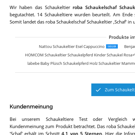
Wir haben das Schaukeltier
roba Schaukelschaf Schauke
begutachtet. 14 Schaukeltiere wurden beurteilt. Am Ende
Somit landet das roba Schaukelschaf Schaukeltier ‚Schaf‘ i
Produkte im
N
N
B
H
S
B
S
K
L
Nattou Schaukeltier Esel Cappuccino
Benja
SIEGER
HOMCOM Schaukeltier Schaukelpferd Kinder Schaukel Rosa
labebe Baby Plüsch Schaukelpferd Holz Schaukeltier Mamm
Zum Schaukelti
Kundenmeinung
Bei unserem
Schaukeltiere
Test oder Vergleich 
Kundenmeinung zum Produkt betrachtet.
Das
roba Schaukel
'Schaf'
erhält im Schnitt
4,1
von 5 Sternen
. Hier die Info