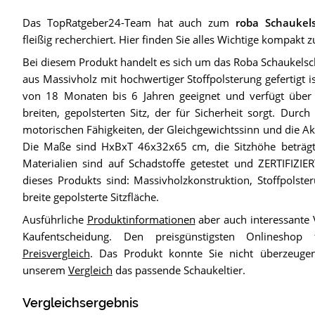
Das TopRatgeber24-Team hat auch zum
roba Schaukels
fleißig recherchiert. Hier finden Sie alles Wichtige kompakt
Bei diesem Produkt handelt es sich um das Roba Schaukelscha
aus Massivholz mit hochwertiger Stoffpolsterung gefertigt ist
von 18 Monaten bis 6 Jahren geeignet und verfügt über 
breiten, gepolsterten Sitz, der für Sicherheit sorgt. Dur
motorischen Fähigkeiten, der Gleichgewichtssinn und die Akt
Die Maße sind HxBxT 46x32x65 cm, die Sitzhöhe beträgt
Materialien sind auf Schadstoffe getestet und ZERTIFIZIE
dieses Produkts sind: Massivholzkonstruktion, Stoffpolste
breite gepolsterte Sitzfläche.
Ausführliche
Produktinformationen
aber auch interessante 
Kaufentscheidung. Den preisgünstigsten Onlinesho
Preisvergleich
. Das Produkt konnte Sie nicht überzeugen?
unserem
Vergleich
das passende Schaukeltier.
Vergleichsergebnis