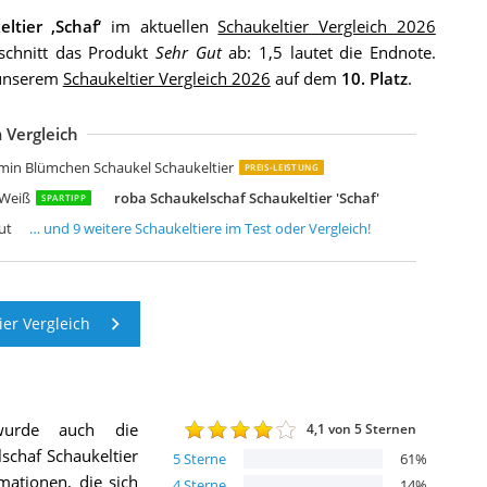
ltier ‚Schaf‘
im aktuellen
Schaukeltier Vergleich 2026
 schnitt das Produkt
Sehr Gut
ab: 1,5 lautet die Endnote.
n unserem
Schaukeltier Vergleich 2026
auf dem
10. Platz
.
 Vergleich
attou Schaukeltier Elefant Adèle
attou Schaukeltier Elefant Tembo
 toys by Battat Schaukelpferd Rodeo Rocker Zebra
OMCOM Schaukeltier Schaukelpferd Kinder Schaukel Weiß 60 x 33 x 59 cm
weety Toys 9053 Grisu Plüsch Schaukeltier Schaukelstuhl Drache Feuerwe
ieco Plüsch Schaukeltier Elefant
teff Schaukelpferd Fuchs 1 bis 4 Jahre
NORRTOYS.COM Knorrtoys 40394 Schaukeltier "Karl" dino green
abebe Baby Schaukelpferd Holz
min Blümchen Schaukel Schaukeltier
PREIS-LEISTUNG
+Weiß
roba Schaukelschaf Schaukeltier 'Schaf'
SPARTIPP
ut
… und
9
weitere
Schaukeltiere
im Test oder Vergleich!
er Vergleich
wurde auch die
4,1
von 5 Sternen
schaf Schaukeltier
5
Sterne
61
%
rmationen, die sich
4
Sterne
14
%