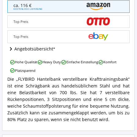
FLYBIRD
ca. 116 €
Hantelbank
KOSTENLOSE LIEFERUNG
verstellbare
Krafttrainingsbank
Top Preis
Angebote:
Wo
ist
Top Preis
diese
Schrägbank
Angebotsübersicht
erhältlich?
FLYBIRD
Hohe Qualität
Heavy Duty
Einfache Einstellung
Komfort
Hantelbank
Platzsparend
verstellbare
Krafttrainingsbank
Die „FLYBIRD Hantelbank verstellbare Krafttrainingsbank“
FLYBIRD
Vorteile:
ist eine Schrägbank aus handelsüblichem Stahl und hat
Hantelbank
Was
verstellbare
eine Belastbarkeit von 700 lbs. Sie hat 7 verstellbare
spricht
Krafttrainingsbank
für
Rückenpositionen, 3 Sitzpositionen und eine 5 cm dicke,
Zusammenfassung:
diese
weiche Schaumstoffpolsterung für eine bequeme Nutzung.
Was
Schrägbank?
Zusätzlich kann sie zusammengeklappt werden, um bis zu
bietet
80% Platz zu sparen, wenn sie nicht benutzt wird.
diese
Schrägbank?