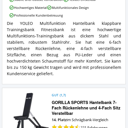
erhältlich?
Multifunktion
Hochwertiges Material
Multifunktionales Design
Hantelbank
klappbare
Professionelle Kundenbetreuung
Trainingsbank
Die YOLEO Multifunktion Hantelbank klappbare
Fitnessbank
YOLEO
Vorteile:
Trainingsbank Fitnessbank ist eine hochwertige
Multifunktion
Was
Hantelbank
Multifunktions-Trainingsbank aus dickem Stahl und
spricht
klappbare
stabilem, robustem Stahlrohr. Sie hat eine 6-fach
für
Trainingsbank
verstellbare Rückenlehne, eine 4-fach verstellbare
diese
Fitnessbank
Sitzfläche, einen Bezug aus PU-Leder und einen
Schrägbank?
Zusammenfassung:
hochverdichteten Schaumstoff für mehr Komfort. Sie kann
Was
bietet
bis zu 150 kg Gewicht tragen und wird mit professionellem
diese
Kundenservice geliefert.
Schrägbank?
GUT
(
1,7
)
GORILLA SPORTS Hantelbank 7-
Fach Rückenlehne und 4-Fach Sitz
Verstellbar
14. Platz
im Schrägbank-Vergleich
221
Erfahrungen