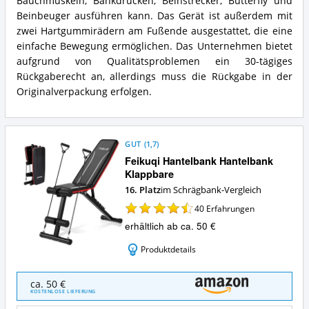
Bauchmuskeln, Bankdrücken, Beinstrecker, Butterfly und
bietet
Beinbeuger ausführen kann. Das Gerät ist außerdem mit
diese
zwei Hartgummirädern am Fußende ausgestattet, die eine
Schrägbank?
einfache Bewegung ermöglichen. Das Unternehmen bietet
aufgrund von Qualitätsproblemen ein 30-tägiges
Rückgaberecht an, allerdings muss die Rückgabe in der
Originalverpackung erfolgen.
GUT
(
1,7
)
Feikuqi Hantelbank Hantelbank
Klappbare
16. Platz
im Schrägbank-Vergleich
40
Erfahrungen
erhältlich ab ca. 50 €
Produktdetails
Feikuqi
ca. 50 €
Hantelbank
KOSTENLOSE LIEFERUNG
Hantelbank