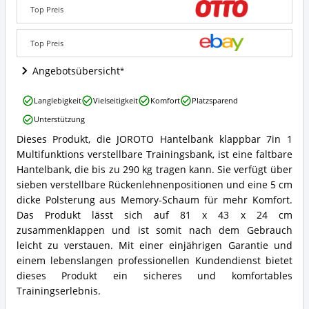
7in
Top Preis
1
Multifunktions
verstellbare
Top Preis
Trainingsbank
Angebote:
Angebotsübersicht
Wo
ist
JOROTO
Langlebigkeit
Vielseitigkeit
Komfort
Platzsparend
diese
Hantelbank
Schrägbank
Unterstützung
klappbar
erhältlich?
7in
Dieses Produkt, die JOROTO Hantelbank klappbar 7in 1
JOROTO
1
Multifunktions verstellbare Trainingsbank, ist eine faltbare
Hantelbank
Multifunktions
klappbar
Hantelbank, die bis zu 290 kg tragen kann. Sie verfügt über
verstellbare
7in
Trainingsbank
sieben verstellbare Rückenlehnenpositionen und eine 5 cm
1
Vorteile:
dicke Polsterung aus Memory-Schaum für mehr Komfort.
Multifunktions
Was
Das Produkt lässt sich auf 81 x 43 x 24 cm
verstellbare
spricht
zusammenklappen und ist somit nach dem Gebrauch
Trainingsbank
für
Zusammenfassung:
leicht zu verstauen. Mit einer einjährigen Garantie und
diese
Was
Schrägbank?
einem lebenslangen professionellen Kundendienst bietet
bietet
dieses Produkt ein sicheres und komfortables
diese
Trainingserlebnis.
Schrägbank?