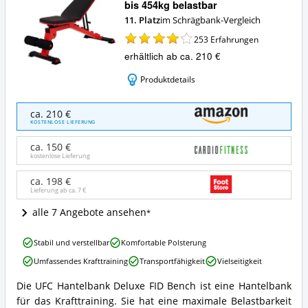
bis 454kg belastbar
11. Platz
im Schrägbank-Vergleich
253
Erfahrungen
erhältlich ab ca. 210 €
Produktdetails
UFC
ca. 210 €
Hantelbank
KOSTENLOSE LIEFERUNG
Deluxe
FID
ca. 150 €
Bench
kostenlose Lieferung
bis
454kg
ca. 198 €
Lieferung ab ca.
7 €
belastbar
Angebote:
alle 7 Angebote ansehen
Wo
ist
UFC
diese
Stabil und verstellbar
Komfortable Polsterung
Hantelbank
Schrägbank
Umfassendes Krafttraining
Transportfähigkeit
Vielseitigkeit
Deluxe
erhältlich?
FID
Die UFC Hantelbank Deluxe FID Bench ist eine Hantelbank
Bench
UFC
für das Krafttraining. Sie hat eine maximale Belastbarkeit
bis
Hantelbank