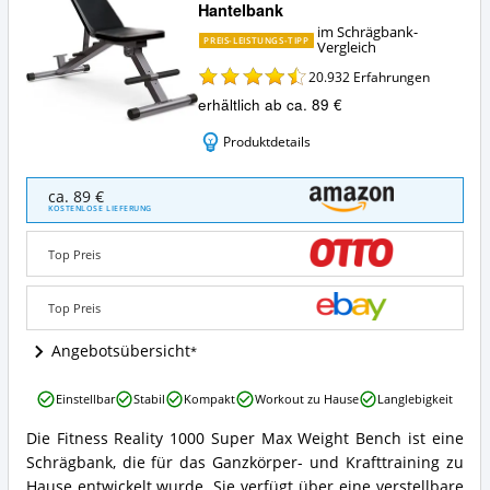
Hantelbank
im Schrägbank-
PREIS-LEISTUNGS-TIPP
Vergleich
20.932
Erfahrungen
erhältlich ab ca. 89 €
Produktdetails
Fitness
ca. 89 €
Reality
KOSTENLOSE LIEFERUNG
1000
Super
Top Preis
Max
Hantelbank
Angebote:
Top Preis
Wo
ist
Angebotsübersicht
diese
Schrägbank
Fitness
Einstellbar
Stabil
Kompakt
Workout zu Hause
Langlebigkeit
erhältlich?
Reality
1000
Die Fitness Reality 1000 Super Max Weight Bench ist eine
Fitness
Super
Schrägbank, die für das Ganzkörper- und Krafttraining zu
Reality
Max
1000
Hause entwickelt wurde. Sie verfügt über eine verstellbare