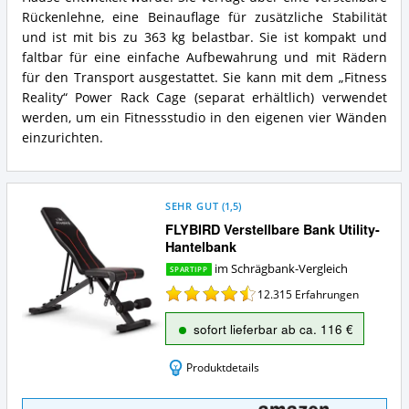
Hantelbank
Super
Rückenlehne, eine Beinauflage für zusätzliche Stabilität
Vorteile:
Max
Was
und ist mit bis zu 363 kg belastbar. Sie ist kompakt und
Hantelbank
spricht
faltbar für eine einfache Aufbewahrung und mit Rädern
Zusammenfassung:
für
für den Transport ausgestattet. Sie kann mit dem „Fitness
Was
diese
bietet
Reality“ Power Rack Cage (separat erhältlich) verwendet
Schrägbank?
diese
werden, um ein Fitnessstudio in den eigenen vier Wänden
Schrägbank?
einzurichten.
SEHR GUT
(
1,5
)
FLYBIRD Verstellbare Bank Utility-
Hantelbank
im Schrägbank-Vergleich
SPARTIPP
12.315
Erfahrungen
sofort lieferbar ab ca. 116 €
Produktdetails
FLYBIRD