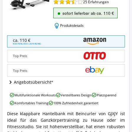
25
Erfahrungen
sofort lieferbar ab ca. 110 €
Produktdetails
GJXJY
ca. 110 €
Hantelbank
KOSTENLOSE LIEFERUNG
Klappbar
mit
Top Preis
Beincurler
Angebote:
Wo
Top Preis
ist
diese
Angebotsübersicht
Schrägbank
erhältlich?
GJXJY
Multifunktionale Workouts
Verstellbares Design
Platzsparend
Hantelbank
Komfortables Training
100% Zufriedenheit garantiert
Klappbar
mit
Diese klappbare Hantelbank mit Beincurler von GJXJY ist
Beincurler
GJXJY
ideal für das Ganzkörpertraining zu Hause oder im
Vorteile:
Hantelbank
Was
Klappbar
Fitnessstudio. Sie ist höhenverstellbar, hat einen robusten
spricht
mit