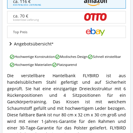
ca. 116 €
Verstellbare
KOSTENLOSE LIEFERUNG
Bank
Utility-
ca. 70 €
Hantelbank
kostenlose Lieferung
Angebote:
Wo
Top Preis
ist
diese
Angebotsübersicht
Schrägbank
erhältlich?
FLYBIRD
Hochwertige Konstruktion
Modisches Design
Schnell einstellbar
Verstellbare
Hochwertige Materialien
Platzsparend
Bank
Utility-
Die verstellbare Hantelbank FLYBIRD ist aus
Hantelbank
FLYBIRD
handelsüblichem Stahl gefertigt und auf Sicherheit
Vorteile:
Verstellbare
Was
Bank
geprüft. Sie hat eine einzigartige Dreiecksstruktur mit 6
spricht
Utility-
Rückenpositionen und 4 Sitzpositionen für ein
für
Hantelbank
Ganzkörpertraining. Das Kissen ist mit weichem
diese
Zusammenfassung:
Schaumstoff gefüllt und mit hochwertigem Leder bezogen.
Schrägbank?
Was
Diese faltbare Bank ist nur 80 cm x 32 cm x 30 cm groß und
bietet
diese
wird mit einer 1-Jahres-Garantie für den Rahmen und
Schrägbank?
einer 30-Tage-Garantie für das Polster geliefert. FLYBIRD