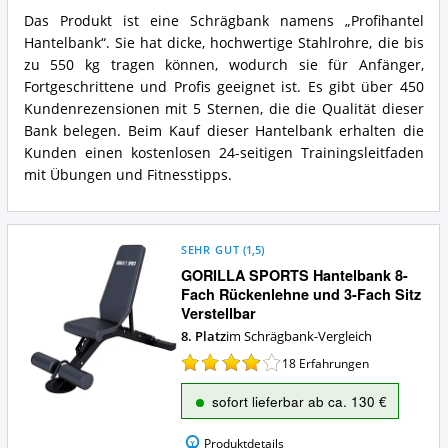
Was
Das Produkt ist eine Schrägbank namens „Profihantel
spricht
Profihantel
Hantelbank“. Sie hat dicke, hochwertige Stahlrohre, die bis
für
Hantelbank
diese
Zusammenfassung:
zu 550 kg tragen können, wodurch sie für Anfänger,
Schrägbank?
Was
Fortgeschrittene und Profis geeignet ist. Es gibt über 450
bietet
Kundenrezensionen mit 5 Sternen, die die Qualität dieser
diese
Bank belegen. Beim Kauf dieser Hantelbank erhalten die
Schrägbank?
Kunden einen kostenlosen 24-seitigen Trainingsleitfaden
mit Übungen und Fitnesstipps.
SEHR GUT
(
1,5
)
GORILLA SPORTS Hantelbank 8-
Fach Rückenlehne und 3-Fach Sitz
Verstellbar
8. Platz
im Schrägbank-Vergleich
18
Erfahrungen
sofort lieferbar ab ca. 130 €
Produktdetails