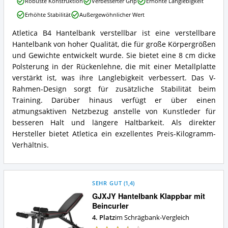
Robuste Konstruktion
Verbesserter Grip
Erhöhte Langlebigkeit
B4
Erhöhte Stabilität
Außergewöhnlicher Wert
Hantelbank
verstellbar
Atletica B4 Hantelbank verstellbar ist eine verstellbare
Vorteile:
Atletica
Hantelbank von hoher Qualität, die für große Körpergrößen
Was
B4
spricht
Hantelbank
und Gewichte entwickelt wurde. Sie bietet eine 8 cm dicke
für
verstellbar
Polsterung in der Rückenlehne, die mit einer Metallplatte
diese
Zusammenfassung:
verstärkt ist, was ihre Langlebigkeit verbessert. Das V-
Schrägbank?
Was
Rahmen-Design sorgt für zusätzliche Stabilität beim
bietet
Training. Darüber hinaus verfügt er über einen
diese
Schrägbank?
atmungsaktiven Netzbezug anstelle von Kunstleder für
besseren Halt und längere Haltbarkeit. Als direkter
Hersteller bietet Atletica ein exzellentes Preis-Kilogramm-
Verhältnis.
SEHR GUT
(
1,4
)
GJXJY Hantelbank Klappbar mit
Beincurler
4. Platz
im Schrägbank-Vergleich