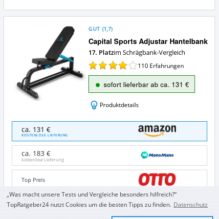
GUT
(
1,7
)
Capital Sports Adjustar Hantelbank
17. Platz
im Schrägbank-Vergleich
110
Erfahrungen
sofort lieferbar ab ca. 131 €
Produktdetails
Capital
ca. 131 €
Sports
KOSTENLOSE LIEFERUNG
Adjustar
Hantelbank
ca. 183 €
Angebote:
kostenlose Lieferung
Wo
ist
Top Preis
diese
Schrägbank
„Was macht unsere Tests und Vergleiche besonders hilfreich?“
alle 4 Angebote ansehen
erhältlich?
TopRatgeber24 nutzt Cookies um die besten Tipps zu finden.
Datenschutz
Capital