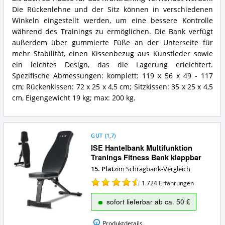
Fach
Fach
Die Rückenlehne und der Sitz können in verschiedenen
Sitz
Rückenlehne
Winkeln eingestellt werden, um eine bessere Kontrolle
Verstellbar
und
Vorteile:
während des Trainings zu ermöglichen. Die Bank verfügt
4-
Was
Fach
außerdem über gummierte Füße an der Unterseite für
spricht
Sitz
mehr Stabilität, einen Kissenbezug aus Kunstleder sowie
für
Verstellbar
ein leichtes Design, das die Lagerung erleichtert.
diese
Zusammenfassung:
Spezifische Abmessungen: komplett: 119 x 56 x 49 - 117
Schrägbank?
Was
bietet
cm; Rückenkissen: 72 x 25 x 4,5 cm; Sitzkissen: 35 x 25 x 4,5
diese
cm, Eigengewicht 19 kg; max: 200 kg.
Schrägbank?
GUT
(
1,7
)
ISE Hantelbank Multifunktion
Tranings Fitness Bank klappbar
15. Platz
im Schrägbank-Vergleich
1.724
Erfahrungen
sofort lieferbar ab ca. 50 €
Produktdetails