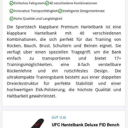
Sportstech
Einfaches Faltsystem
40 verschiedene Kombinationen
klappbare
Innovative Transportfähigkeit
Intelligente Designmerkmale
Premium
Hantelbank
Hohe Qualität und Langlebigkeit
Vorteile:
Die Sportstech klappbare Premium Hantelbank ist eine
Was
Sportstech
spricht
klappbare Hantelbank mit 40 verschiedenen
klappbare
für
Premium
Kombinationen, die sich perfekt für das Training von
diese
Hantelbank
Rücken, Bauch, Brust, Schultern und Beinen eignet. Sie
Schrägbank?
Zusammenfassung:
verfügt über einen speziellen Tragegriff, um die Bank
Was
einfach zu transportieren und bietet 17+
bietet
Trainingsmöglichkeiten, eine 8-fach verstellbare
diese
Schrägbank?
Rückenlehne und ein rutschfestes Design. Die
ultrakompakte Trainingsbank besteht aus einer doppelten
Dreiecksstruktur für perfekte Stabilität und einer
hochwertigen EVA-Polsterung, die höchste Qualität und
Haltbarkeit gewährleistet.
GUT
(
1,6
)
UFC Hantelbank Deluxe FID Bench