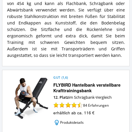
454kg
Deluxe
von 454 kg und kann als Flachbank, Schrägbank oder
belastbar
FID
Abwärtsbank verwendet werden. Sie verfügt über eine
Vorteile:
Bench
robuste Stahlkonstruktion mit breiten Füßen für Stabilität
Was
bis
und Endkappen aus Kunststoff, die den Bodenbelag
spricht
454kg
für
schützen. Die Sitzfläche und die Rückenlehne sind
belastbar
diese
Zusammenfassung:
ergonomisch geformt und extra dick, damit Sie beim
Schrägbank?
Was
Training mit schweren Gewichten bequem sitzen.
bietet
Außerdem ist sie mit Transporträdern und Griffen
diese
ausgestattet, so dass sie leicht transportiert werden kann.
Schrägbank?
GUT
(
1,6
)
FLYBIRD Hantelbank verstellbare
Krafttrainingsbank
12. Platz
im Schrägbank-Vergleich
84
Erfahrungen
erhältlich ab ca. 116 €
Produktdetails