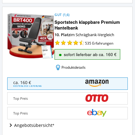
GUT
(
1,6
)
Sportstech klappbare Premium
Hantelbank
10. Platz
im Schrägbank-Vergleich
535
Erfahrungen
sofort lieferbar ab ca. 160 €
Produktdetails
Sportstech
ca. 160 €
klappbare
KOSTENLOSE LIEFERUNG
Premium
Hantelbank
Top Preis
Angebote:
Wo
ist
Top Preis
diese
Schrägbank
Angebotsübersicht
erhältlich?