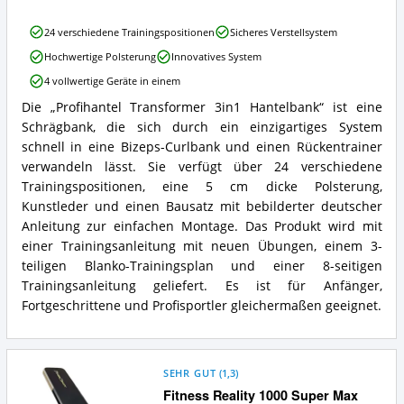
erhältlich?
Profihantel
24 verschiedene Trainingspositionen
Sicheres Verstellsystem
Transformer
Hochwertige Polsterung
Innovatives System
3in1
Hantelbank
4 vollwertige Geräte in einem
Vorteile:
Die „Profihantel Transformer 3in1 Hantelbank“ ist eine
Was
Profihantel
spricht
Schrägbank, die sich durch ein einzigartiges System
Transformer
für
3in1
schnell in eine Bizeps-Curlbank und einen Rückentrainer
diese
Hantelbank
verwandeln lässt. Sie verfügt über 24 verschiedene
Schrägbank?
Zusammenfassung:
Trainingspositionen, eine 5 cm dicke Polsterung,
Was
Kunstleder und einen Bausatz mit bebilderter deutscher
bietet
Anleitung zur einfachen Montage. Das Produkt wird mit
diese
Schrägbank?
einer Trainingsanleitung mit neuen Übungen, einem 3-
teiligen Blanko-Trainingsplan und einer 8-seitigen
Trainingsanleitung geliefert. Es ist für Anfänger,
Fortgeschrittene und Profisportler gleichermaßen geeignet.
SEHR GUT
(
1,3
)
Fitness Reality 1000 Super Max