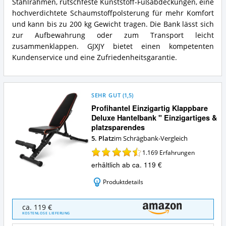
Stahlrahmen, rutschfeste Kunststoff-Fußabdeckungen, eine
für
Beincurler
hochverdichtete Schaumstoffpolsterung für mehr Komfort
diese
Zusammenfassung:
und kann bis zu 200 kg Gewicht tragen. Die Bank lässt sich
Schrägbank?
Was
zur Aufbewahrung oder zum Transport leicht
bietet
diese
zusammenklappen. GJXJY bietet einen kompetenten
Schrägbank?
Kundenservice und eine Zufriedenheitsgarantie.
SEHR GUT
(
1,5
)
Profihantel Einzigartig Klappbare
Deluxe Hantelbank " Einzigartiges &
platzsparendes
5. Platz
im Schrägbank-Vergleich
1.169
Erfahrungen
erhältlich ab ca. 119 €
Produktdetails
Profihantel
ca. 119 €
Einzigartig
KOSTENLOSE LIEFERUNG
Klappbare