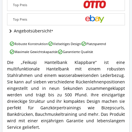
Klappbare
Top Preis
Angebote:
Wo
ist
Top Preis
diese
Schrägbank
Angebotsübersicht
erhältlich?
Feikuqi
Robuste Konstruktion
Vielseitiges Design
Platzsparend
Hantelbank
Maximale Gewichtskapazität
Garantierte Qualität
Hantelbank
Klappbare
Die „Feikuqi Hantelbank Klappbare“ ist eine
Vorteile:
Feikuqi
multifunktionale Hantelbank mit einem robusten
Was
Hantelbank
spricht
Hantelbank
Stahlrahmen und einem wasserabweisenden Lederbezug.
für
Klappbare
Sie kann auf sieben verschiedene Rückenlehnenpositionen
diese
Zusammenfassung:
eingestellt und in neun Sekunden zusammengeklappt
Schrägbank?
Was
werden und trägt bis zu 500 Pfund. Ihre einzigartige
bietet
dreieckige Struktur und ihr kompaktes Design machen sie
diese
Schrägbank?
perfekt für Ganzkörpertrainings wie Bizepscurls,
Bankdrücken, Bauchmuskeltraining und mehr. Das Produkt
wird mit einer einjährigen Garantie und lebenslangem
Service geliefert.