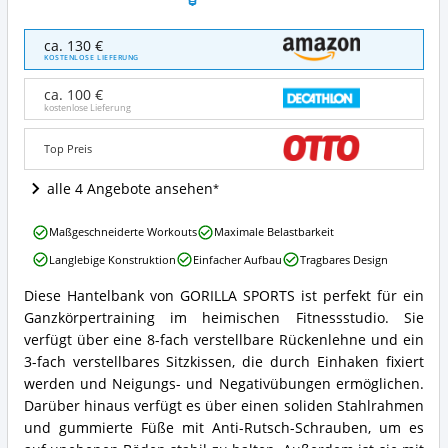
GORILLA
ca. 130 €
SPORTS
KOSTENLOSE LIEFERUNG
Hantelbank
8-
ca. 100 €
Fach
kostenlose Lieferung
Rückenlehne
und
Top Preis
3-
Fach
alle 4 Angebote ansehen
Sitz
Verstellbar
GORILLA
Angebote:
Maßgeschneiderte Workouts
Maximale Belastbarkeit
SPORTS
Wo
Langlebige Konstruktion
Einfacher Aufbau
Tragbares Design
Hantelbank
ist
8-
diese
Diese Hantelbank von GORILLA SPORTS ist perfekt für ein
Fach
GORILLA
Schrägbank
Ganzkörpertraining im heimischen Fitnessstudio. Sie
Rückenlehne
SPORTS
erhältlich?
und
Hantelbank
verfügt über eine 8-fach verstellbare Rückenlehne und ein
3-
8-
3-fach verstellbares Sitzkissen, die durch Einhaken fixiert
Fach
Fach
werden und Neigungs- und Negativübungen ermöglichen.
Sitz
Rückenlehne
Darüber hinaus verfügt es über einen soliden Stahlrahmen
Verstellbar
und
Vorteile:
und gummierte Füße mit Anti-Rutsch-Schrauben, um es
3-
Was
Fach