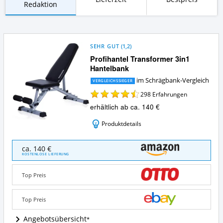
Redaktion
SEHR GUT
(
1,2
)
Profihantel Transformer 3in1
Hantelbank
im Schrägbank-Vergleich
VERGLEICHSSIEGER
298
Erfahrungen
erhältlich ab ca. 140 €
Produktdetails
Profihantel
ca. 140 €
Transformer
KOSTENLOSE LIEFERUNG
3in1
Hantelbank
Top Preis
Angebote:
Wo
ist
Top Preis
diese
Schrägbank
Angebotsübersicht