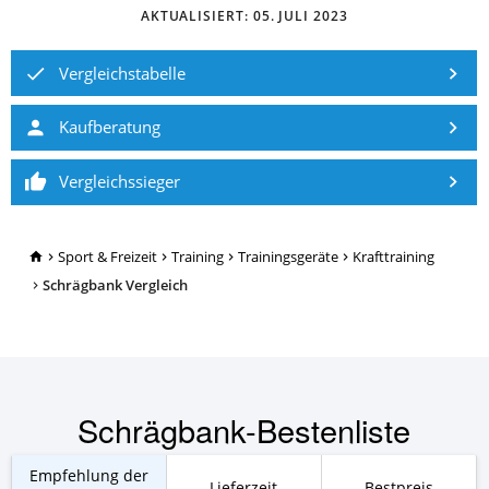
AKTUALISIERT:
05. JULI 2023
Vergleichstabelle
Kaufberatung
Vergleichssieger
TopRatgeber24.de
Sport & Freizeit
Training
Trainingsgeräte
Krafttraining
Schrägbank Vergleich
Schrägbank-Bestenliste
Empfehlung der
Lieferzeit
Bestpreis