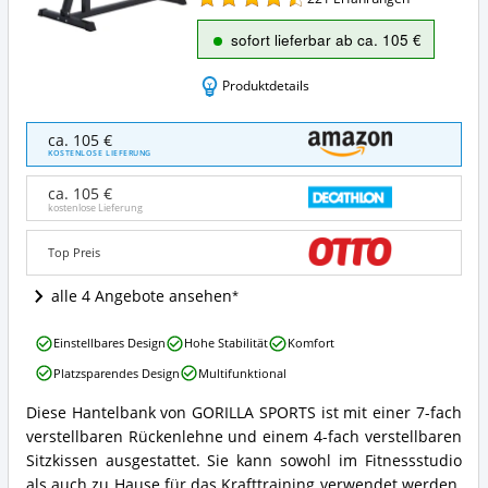
sofort lieferbar ab ca. 105 €
Produktdetails
GORILLA
ca. 105 €
SPORTS
KOSTENLOSE LIEFERUNG
Hantelbank
7-
ca. 105 €
Fach
kostenlose Lieferung
Rückenlehne
und
Top Preis
4-
Fach
alle 4 Angebote ansehen
Sitz
Verstellbar
GORILLA
Angebote:
Einstellbares Design
Hohe Stabilität
Komfort
SPORTS
Wo
Platzsparendes Design
Multifunktional
Hantelbank
ist
7-
diese
Diese Hantelbank von GORILLA SPORTS ist mit einer 7-fach
Fach
GORILLA
Schrägbank
verstellbaren Rückenlehne und einem 4-fach verstellbaren
Rückenlehne
SPORTS
erhältlich?
und
Hantelbank
Sitzkissen ausgestattet. Sie kann sowohl im Fitnessstudio
4-
7-
als auch zu Hause für das Krafttraining verwendet werden.