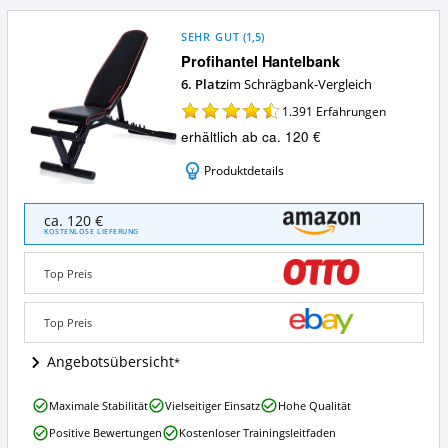
Schrägbank?
SEHR GUT
(
1,5
)
Profihantel Hantelbank
6. Platz
im Schrägbank-Vergleich
1.391
Erfahrungen
erhältlich ab ca. 120 €
Produktdetails
Profihantel
ca. 120 €
Hantelbank
KOSTENLOSE LIEFERUNG
Angebote:
Wo
Top Preis
ist
diese
Schrägbank
Top Preis
erhältlich?
Angebotsübersicht
Profihantel
Maximale Stabilität
Vielseitiger Einsatz
Hohe Qualität
Hantelbank
Positive Bewertungen
Kostenloser Trainingsleitfaden
Vorteile: