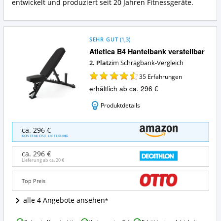
entwickelt und produziert seit 20 Jahren Fitnessgeräte.
SEHR GUT
(
1,3
)
Atletica B4 Hantelbank verstellbar
2. Platz
im Schrägbank-Vergleich
35
Erfahrungen
erhältlich ab ca. 296 €
Produktdetails
Atletica
ca. 296 €
B4
KOSTENLOSE LIEFERUNG
Hantelbank
verstellbar
ca. 296 €
Angebote:
Lieferung ab ca.
20 €
Wo
ist
Top Preis
diese
Schrägbank
alle 4 Angebote ansehen
erhältlich?
Atletica