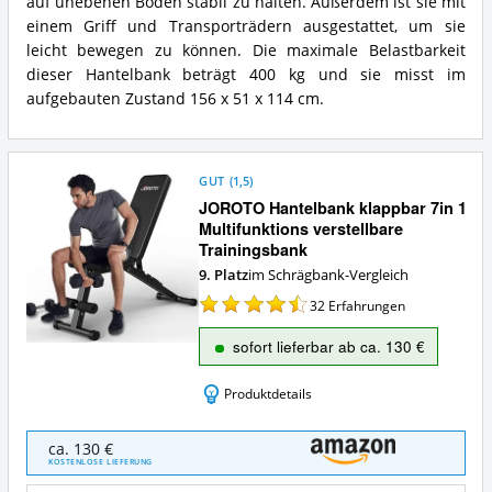
auf unebenen Böden stabil zu halten. Außerdem ist sie mit
spricht
Sitz
einem Griff und Transporträdern ausgestattet, um sie
für
Verstellbar
leicht bewegen zu können. Die maximale Belastbarkeit
diese
Zusammenfassung:
dieser Hantelbank beträgt 400 kg und sie misst im
Schrägbank?
Was
bietet
aufgebauten Zustand 156 x 51 x 114 cm.
diese
Schrägbank?
GUT
(
1,5
)
JOROTO Hantelbank klappbar 7in 1
Multifunktions verstellbare
Trainingsbank
9. Platz
im Schrägbank-Vergleich
32
Erfahrungen
sofort lieferbar ab ca. 130 €
Produktdetails
JOROTO
ca. 130 €
Hantelbank
KOSTENLOSE LIEFERUNG
klappbar