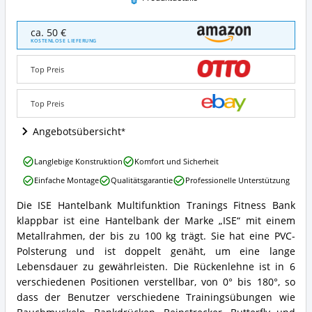
ISE
ca. 50 €
Hantelbank
KOSTENLOSE LIEFERUNG
Multifunktion
Tranings
Top Preis
Fitness
Bank
klappbar
Top Preis
Angebote:
Wo
Angebotsübersicht
ist
diese
ISE
Langlebige Konstruktion
Komfort und Sicherheit
Schrägbank
Hantelbank
erhältlich?
Einfache Montage
Qualitätsgarantie
Professionelle Unterstützung
Multifunktion
Tranings
Die ISE Hantelbank Multifunktion Tranings Fitness Bank
Fitness
ISE
klappbar ist eine Hantelbank der Marke „ISE“ mit einem
Bank
Hantelbank
klappbar
Multifunktion
Metallrahmen, der bis zu 100 kg trägt. Sie hat eine PVC-
Vorteile:
Tranings
Polsterung und ist doppelt genäht, um eine lange
Was
Fitness
Lebensdauer zu gewährleisten. Die Rückenlehne ist in 6
spricht
Bank
verschiedenen Positionen verstellbar, von 0° bis 180°, so
für
klappbar
diese
dass der Benutzer verschiedene Trainingsübungen wie
Zusammenfassung:
Schrägbank?
Was