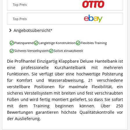
Deluxe
Top Preis
Hantelbank
"
Einzigartiges
Top Preis
&
platzsparendes
Angebotsübersicht
Angebote:
Wo
Profihantel
Platzsparend
Langlebige Konstruktion
Flexibles Training
ist
Einzigartig
diese
Sicheres Verstellsystem
Sofort einsatzbereit
Klappbare
Schrägbank
Deluxe
erhältlich?
Die Profihantel Einzigartig Klappbare Deluxe Hantelbank ist
Hantelbank
Profihantel
eine professionelle Kurzhantelbank mit mehreren
"
Einzigartig
Einzigartiges
Klappbare
Funktionen. Sie verfügt über eine hochwertige Polsterung
&
Deluxe
für Komfort und Wasserabweisung, 21 verschiedene
platzsparendes
Hantelbank
verstellbare Positionen für maximale Flexibilität, ein
Vorteile:
"
sicheres Verstellsystem mit breiten und fest verschraubten
Was
Einzigartiges
spricht
Füßen und wird fertig montiert geliefert, so dass Sie sofort
&
für
platzsparendes
mit dem Training beginnen können. Über 250
diese
Zusammenfassung:
Bewertungen garantieren höchste Qualitätskontrolle vor
Schrägbank?
Was
der Auslieferung.
bietet
diese