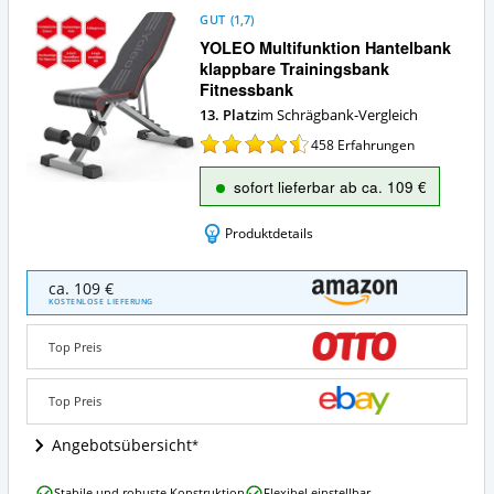
GUT
(
1,7
)
YOLEO Multifunktion Hantelbank
klappbare Trainingsbank
Fitnessbank
13. Platz
im Schrägbank-Vergleich
458
Erfahrungen
sofort lieferbar ab ca. 109 €
Produktdetails
YOLEO
ca. 109 €
Multifunktion
KOSTENLOSE LIEFERUNG
Hantelbank
klappbare
Top Preis
Trainingsbank
Fitnessbank
Angebote:
Top Preis
Wo
ist
Angebotsübersicht
diese
Schrägbank
YOLEO
Stabile und robuste Konstruktion
Flexibel einstellbar