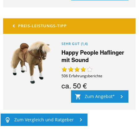
SEHR GUT
(
1,4
)
Happy People Haflinger
mit Sound
506
Erfahrungsberichte
ca.
50 €
Zum Angebot
Zum Vergleich und Ratgeber