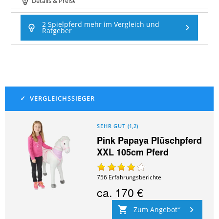
Details & Preise
2 Spielpferd mehr im Vergleich und
Ratgeber
SEHR GUT
(
1,2
)
Pink Papaya Plüschpferd
XXL 105cm Pferd
756
Erfahrungsberichte
ca.
170 €
Zum Angebot