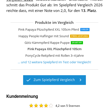
schnitt das Produkt
Gut
ab: Im Spielpferd Vergleich 2026
reichte dass, mit einer Note von 2,0, für den
13. Platz
.
Produkte im Vergleich
Pink Papaya Giant Riesen XXL Kinderp
small foot 11178 Schwarzes Reitpferd 
Ponnie Reitpferd mit Rollen Misty 3-6 
Pink Papaya Stehpferd zum draufsitz
Happy People 58933 Rassepferd Apfe
Happy People 58932 Rassepferd Pint
Sweety Toys 5048 Plüschpferd Reittie
Happy People 58038 Springpferd mit
Pink Papaya Plüschpferd XXL 105cm Pferd
SIEGER
Happy People Haflinger mit Sound
PREIS-LEISTUNG
Götz Kämmpferd Rappe Puppe
SPARTIPP
Pink Papaya XXL Plüschpferd 105cm
PonyCycle Reitpferd mit Rollen 3–4 Jahre
… und
12
weitere
Spielpferd
im Test oder Vergleich!
Zum Spielpferd Vergleich
Kundenmeinung
4,2
von 5 Sternen