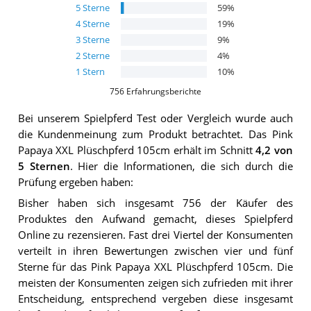
5
Sterne
59
%
4
Sterne
19
%
3
Sterne
9
%
2
Sterne
4
%
1
Stern
10
%
756
Erfahrungsberichte
Bei unserem
Spielpferd
Test oder Vergleich wurde auch
die Kundenmeinung zum Produkt betrachtet.
Das
Pink
Papaya XXL Plüschpferd 105cm
erhält im Schnitt
4,2
von
5 Sternen
. Hier die Informationen, die sich durch die
Prüfung ergeben haben:
Bisher haben sich insgesamt 756 der Käufer des
Produktes den Aufwand gemacht, dieses Spielpferd
Online zu rezensieren. Fast drei Viertel der Konsumenten
verteilt in ihren Bewertungen zwischen vier und fünf
Sterne für das Pink Papaya XXL Plüschpferd 105cm. Die
meisten der Konsumenten zeigen sich zufrieden mit ihrer
Entscheidung, entsprechend vergeben diese insgesamt