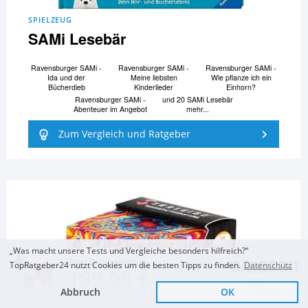
SPIELZEUG
SAMi Lesebär
Ravensburger SAMi -
Ravensburger SAMi -
Ravensburger SAMi -
Ida und der
Meine liebsten
Wie pflanze ich ein
Bücherdieb
Kinderlieder
Einhorn?
Ravensburger SAMi -
und 20 SAMi Lesebär
Abenteuer im Angebot
mehr...
Zum Vergleich und Ratgeber
„Was macht unsere Tests und Vergleiche besonders hilfreich?“
Zum Top Angebot
TopRatgeber24 nutzt Cookies um die besten Tipps zu finden.
Datenschutz
189,99 €
Abbruch
OK
Sofort Lieferbar
KOSTENLOSE LIEFERUNG