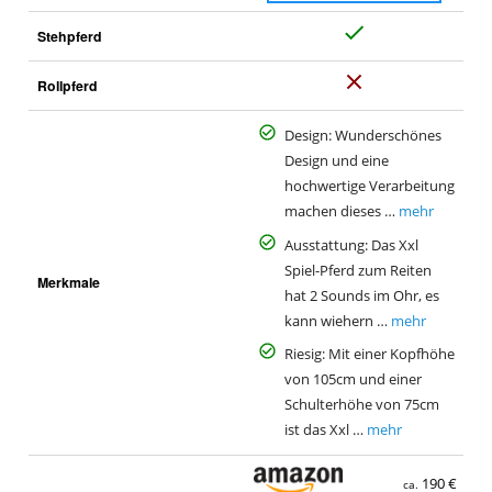
J
Stehpferd
a
N
Rollpferd
e
i
Design: Wunderschönes
n
Design und eine
hochwertige Verarbeitung
machen dieses …
mehr
Ausstattung: Das Xxl
Spiel-Pferd zum Reiten
Merkmale
hat 2 Sounds im Ohr, es
kann wiehern …
mehr
Riesig: Mit einer Kopfhöhe
von 105cm und einer
Schulterhöhe von 75cm
ist das Xxl …
mehr
190 €
ca.