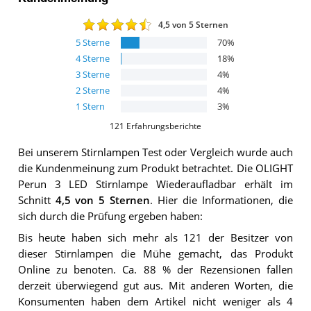
4,5
von 5 Sternen
5
Sterne
70
%
4
Sterne
18
%
3
Sterne
4
%
2
Sterne
4
%
1
Stern
3
%
121
Erfahrungsberichte
Bei unserem
Stirnlampen
Test oder Vergleich wurde auch
die Kundenmeinung zum Produkt betrachtet.
Die
OLIGHT
Perun 3 LED Stirnlampe Wiederaufladbar
erhält im
Schnitt
4,5
von 5 Sternen
. Hier die Informationen, die
sich durch die Prüfung ergeben haben:
Bis heute haben sich mehr als 121 der Besitzer von
dieser Stirnlampen die Mühe gemacht, das Produkt
Online zu benoten. Ca. 88 % der Rezensionen fallen
derzeit überwiegend gut aus. Mit anderen Worten, die
Konsumenten haben dem Artikel nicht weniger als 4