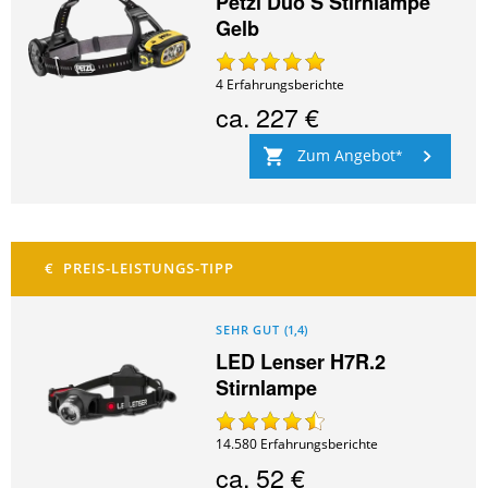
Petzl Duo S Stirnlampe
Gelb
4
Erfahrungsberichte
ca.
227 €
Zum Angebot
SEHR GUT
(
1,4
)
LED Lenser H7R.2
Stirnlampe
14.580
Erfahrungsberichte
ca.
52 €