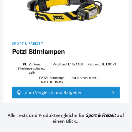
SPORT & FREIZEIT
Petzl Stirnlampen
PETZL Xena
Petzl Bindi E102AA00
Petzl e+LITE E02 P4
Stirnlampe schwarz-
gelb
PETZL Stirnlampe
und 9 Artikel mehr...
NAO RL Unisex
Zum Vergleich und Ratgeber
Alle Tests und Produktvergleiche für
Sport & Freizeit
auf
einen Blick…