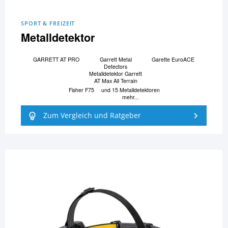
SPORT & FREIZEIT
Metalldetektor
GARRETT AT PRO
Garrett Metal
Garette EuroACE
Detectors
Metalldetektor Garrett
AT Max All Terrain
Fisher F75
und 15 Metalldetektoren
mehr...
Zum Vergleich und Ratgeber