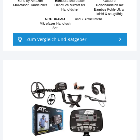
Eono by Amazon
Bahidora Microfaser
Outdoro
Mikrofaser Handtücher
Handtuch Mikrofaser
Reisehandtuch mit
Handtücher
Bambus Kohle Ultra-
leicht & saugfähig
NORDKAMM
und 7 Artikel mehr...
Mikrofaser Handtuch
Set
Zum Vergleich und Ratgeber