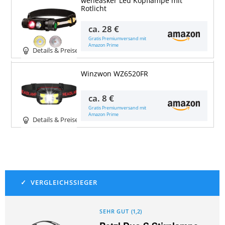
weneasker Led Kopflampe mit
Rotlicht
ca.
28 €
Gratis Premiumversand mit
Amazon Prime
Details & Preise
Winzwon WZ6520FR
ca.
8 €
Gratis Premiumversand mit
Amazon Prime
Details & Preise
SEHR GUT
(
1,2
)