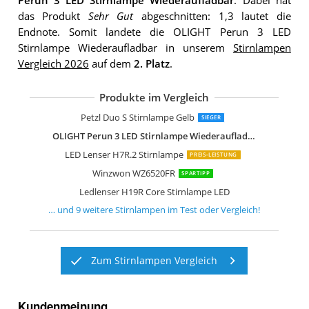
Perun 3 LED Stirnlampe Wiederaufladbar
. Dabei hat
das Produkt
Sehr Gut
abgeschnitten: 1,3 lautet die
Endnote. Somit landete die OLIGHT Perun 3 LED
Stirnlampe Wiederaufladbar in unserem
Stirnlampen
Vergleich 2026
auf dem
2. Platz
.
Produkte im Vergleich
Ledlenser H7R Core Stirnlampe LED
Sefitopher Stirnlampe LED Wiederauf
MoKo Stirnlampe LED Wiederaufladba
weneasker Led Kopflampe mit Rotlich
Petzl Duo S Stirnlampe Gelb
SIEGER
OLIGHT Perun 3 LED Stirnlampe Wiederaufladbar
LED Lenser H7R.2 Stirnlampe
PREIS-LEISTUNG
Winzwon WZ6520FR
SPARTIPP
Ledlenser H19R Core Stirnlampe LED
… und
9
weitere
Stirnlampen
im Test oder Vergleich!
Zum Stirnlampen Vergleich
Kundenmeinung