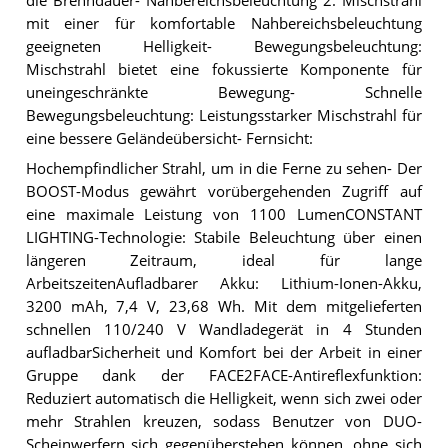
die Brenndauer- Nahbereichsbeleuchtung 2: Mischstrahl
mit einer für komfortable Nahbereichsbeleuchtung
geeigneten Helligkeit- Bewegungsbeleuchtung:
Mischstrahl bietet eine fokussierte Komponente für
uneingeschränkte Bewegung- Schnelle
Bewegungsbeleuchtung: Leistungsstarker Mischstrahl für
eine bessere Geländeübersicht- Fernsicht:
Hochempfindlicher Strahl, um in die Ferne zu sehen- Der
BOOST-Modus gewährt vorübergehenden Zugriff auf
eine maximale Leistung von 1100 LumenCONSTANT
LIGHTING-Technologie: Stabile Beleuchtung über einen
längeren Zeitraum, ideal für lange
ArbeitszeitenAufladbarer Akku: Lithium-Ionen-Akku,
3200 mAh, 7,4 V, 23,68 Wh. Mit dem mitgelieferten
schnellen 110/240 V Wandladegerät in 4 Stunden
aufladbarSicherheit und Komfort bei der Arbeit in einer
Gruppe dank der FACE2FACE-Antireflexfunktion:
Reduziert automatisch die Helligkeit, wenn sich zwei oder
mehr Strahlen kreuzen, sodass Benutzer von DUO-
Scheinwerfern sich gegenüberstehen können, ohne sich