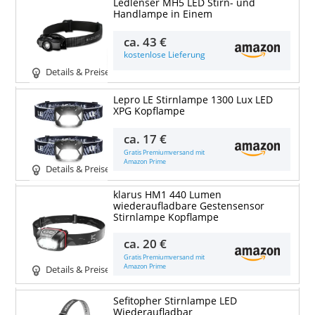
Ledlenser MH5 LED Stirn- und
Handlampe in Einem
ca.
43 €
kostenlose Lieferung
Details & Preise
Lepro LE Stirnlampe 1300 Lux LED
XPG Kopflampe
ca.
17 €
Gratis Premiumversand mit
Amazon Prime
Details & Preise
klarus HM1 440 Lumen
wiederaufladbare Gestensensor
Stirnlampe Kopflampe
ca.
20 €
Gratis Premiumversand mit
Amazon Prime
Details & Preise
Sefitopher Stirnlampe LED
Wiederaufladbar