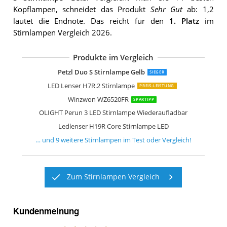
Kopflampen, schneidet das Produkt
Sehr Gut
ab: 1,2
lautet die Endnote. Das reicht für den
1. Platz
im
Stirnlampen Vergleich 2026.
Produkte im Vergleich
Ledlenser H7R Core Stirnlampe LED
Sefitopher Stirnlampe LED Wiederauf
MoKo Stirnlampe LED Wiederaufladba
weneasker Led Kopflampe mit Rotlich
Petzl Duo S Stirnlampe Gelb
SIEGER
LED Lenser H7R.2 Stirnlampe
PREIS-LEISTUNG
Winzwon WZ6520FR
SPARTIPP
OLIGHT Perun 3 LED Stirnlampe Wiederaufladbar
Ledlenser H19R Core Stirnlampe LED
… und
9
weitere
Stirnlampen
im Test oder Vergleich!
Zum Stirnlampen Vergleich
Kundenmeinung