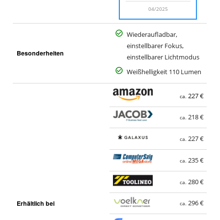
04/2025
Wiederaufladbar,
einstellbarer Fokus,
Besonderheiten
einstellbarer Lichtmodus
Weißhelligkeit 110 Lumen
227 €
ca.
218 €
ca.
227 €
ca.
235 €
ca.
280 €
ca.
Erhältlich bei
296 €
ca.