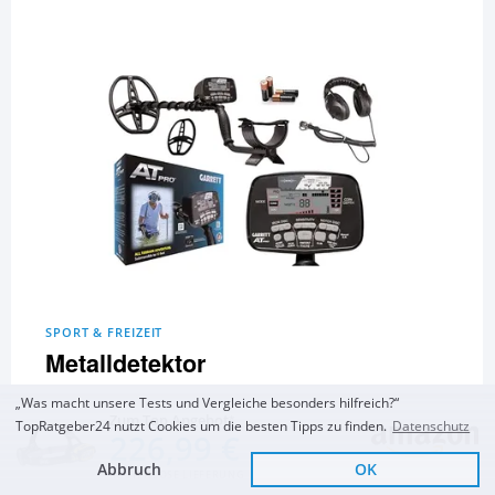
SPORT & FREIZEIT
Metalldetektor
„Was macht unsere Tests und Vergleiche besonders hilfreich?“
GARRETT AT PRO
Garrett Metal
Garette EuroACE
Zum Top Angebot
Detectors
TopRatgeber24 nutzt Cookies um die besten Tipps zu finden.
Datenschutz
226,99 €
Metalldetektor Garrett
AT Max All Terrain
Abbruch
OK
Fisher F75
und 15 Metalldetektoren
KOSTENLOSE LIEFERUNG
mehr...