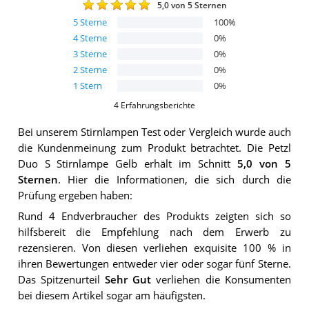
5,0
von 5 Sternen
5
Sterne
100
%
4
Sterne
0
%
3
Sterne
0
%
2
Sterne
0
%
1
Stern
0
%
4
Erfahrungsberichte
Bei unserem
Stirnlampen
Test oder Vergleich wurde auch
die Kundenmeinung zum Produkt betrachtet.
Die
Petzl
Duo S Stirnlampe Gelb
erhält im Schnitt
5,0
von 5
Sternen
. Hier die Informationen, die sich durch die
Prüfung ergeben haben:
Rund 4 Endverbraucher des Produkts zeigten sich so
hilfsbereit die Empfehlung nach dem Erwerb zu
rezensieren. Von diesen verliehen exquisite 100 % in
ihren Bewertungen entweder vier oder sogar fünf Sterne.
Das Spitzenurteil
Sehr Gut
verliehen die Konsumenten
bei diesem Artikel sogar am häufigsten.