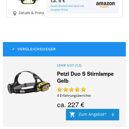
ca.
8 €
Gratis Premiumversand mit
Amazon Prime
Details & Preise
SEHR GUT
(
1,2
)
Petzl Duo S Stirnlampe
Gelb
4
Erfahrungsberichte
ca.
227 €
Zum Angebot