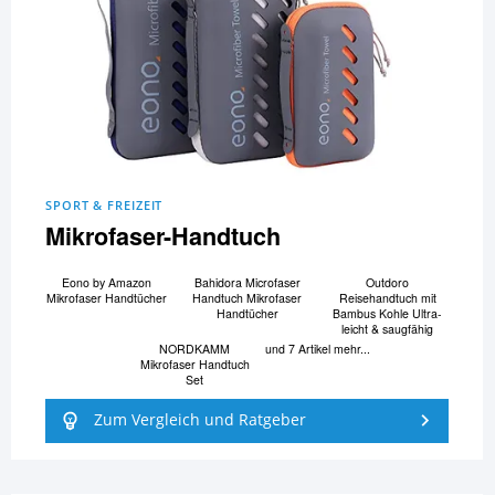
SPORT & FREIZEIT
Mikrofaser-Handtuch
Eono by Amazon
Bahidora Microfaser
Outdoro
Mikrofaser Handtücher
Handtuch Mikrofaser
Reisehandtuch mit
Handtücher
Bambus Kohle Ultra-
leicht & saugfähig
NORDKAMM
und 7 Artikel mehr...
Mikrofaser Handtuch
Set
Zum Vergleich und Ratgeber