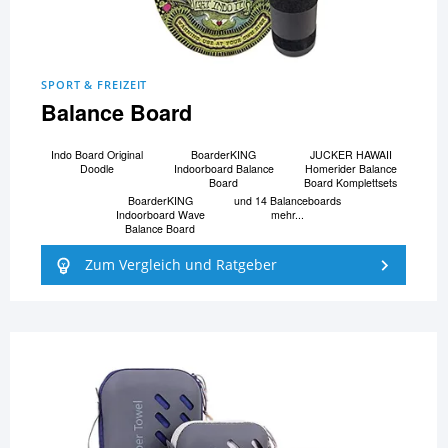
SPORT & FREIZEIT
Balance Board
Indo Board Original
BoarderKING
JUCKER HAWAII
Doodle
Indoorboard Balance
Homerider Balance
Board
Board Komplettsets
BoarderKING
und 14 Balanceboards
Indoorboard Wave
mehr...
Balance Board
Zum Vergleich und Ratgeber