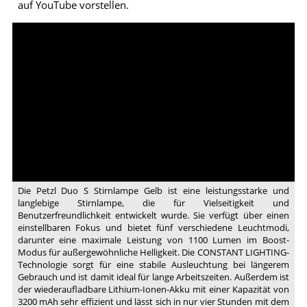
auf YouTube vorstellen.
Video:
Petzl
DUO
S
Headlamp
Die Petzl Duo S Stirnlampe Gelb ist eine leistungsstarke und
langlebige Stirnlampe, die für Vielseitigkeit und
Benutzerfreundlichkeit entwickelt wurde. Sie verfügt über einen
einstellbaren Fokus und bietet fünf verschiedene Leuchtmodi,
darunter eine maximale Leistung von 1100 Lumen im Boost-
Modus für außergewöhnliche Helligkeit. Die CONSTANT LIGHTING-
Technologie sorgt für eine stabile Ausleuchtung bei längerem
Gebrauch und ist damit ideal für lange Arbeitszeiten. Außerdem ist
der wiederaufladbare Lithium-Ionen-Akku mit einer Kapazität von
3200 mAh sehr effizient und lässt sich in nur vier Stunden mit dem