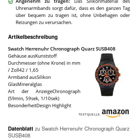
Angenehm zu tragen
:
Das Silikonmaterial des
Uhrenarmbands sorgt dafür, dass es den ganzen Tag
über bequem zu tragen ist, ohne Unbehagen oder
Reizungen zu verursachen.
Artikelbeschreibung
Swatch Herrenuhr Chronograph Quarz SUSB408
Gehäuse ausKunststoff
Durchmesser (ohne Krone) in mm
/ Zoll42 / 1,65
Armband ausSilikon
GlasMineralglas
Art der AnzeigeChronograph
(59min, 59sek, 1/10sek)
Der
BesonderheitDesign Highlight
Swatch
Herrenuhr
TEXTQUELLE:
Chronograph
Quarz
SUSB408
.
Datenblatt
zu
Swatch Herrenuhr Chronograph Quarz
SUSB408