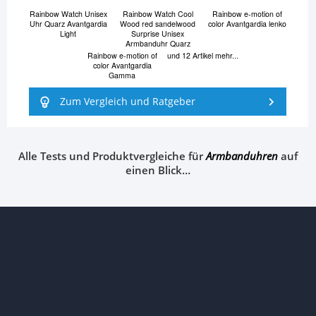
Rainbow Watch Unisex
Rainbow Watch Cool
Rainbow e-motion of
Uhr Quarz Avantgardia
Wood red sandelwood
color Avantgardia lenko
Light
Surprise Unisex
Armbanduhr Quarz
Rainbow e-motion of
und 12 Artikel mehr...
color Avantgardia
Gamma
Zum Vergleich und Ratgeber
Alle Tests und Produktvergleiche für
Armbanduhren
auf
einen Blick…