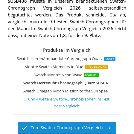
SUSB408
musste in unserem brandaktuellen
Swatch-
Chronograph Vergleich 2026
selbstverständlich
begutachtet werden. Das Produkt schneidet
Gut
ab,
vergleicht man die 9 besten Swatch-Chronographen für
den Mann: Im Swatch-Chronograph Vergleich 2026 reicht
dass, mit einer Note von 1,8, für den
9. Platz
.
Produkte im Vergleich
Swatch Damen Armbanduhr Chronog
Swatch Flowing Freshly Armbanduhr
Swatch Herren Chronograph Quarz U
Swatch HerrenArmbanduhr Chronograph Quarz
SIEGER
Montre Swatch Moments In Blue
PREIS-LEISTUNG
Swatch Montre Neon Wave
SPARTIPP
Swatch Herrenuhr Chronograph Quarz SUSB408
Swatch Omega x Moon Mission to the Sun Speedmaster Gelb
… und
4
weitere
Swatch-Chronographen
im Test
oder Vergleich!
Zum Swatch-Chronograph Vergleich