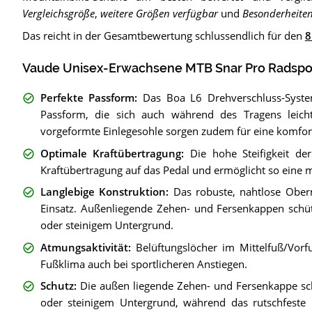
Vergleichsgröße
,
weitere Größen verfügbar
und
Besonderheite
Das reicht in der Gesamtbewertung schlussendlich für den
8
Vaude Unisex-Erwachsene MTB Snar Pro Radspor
Perfekte Passform
:
Das Boa L6 Drehverschluss-Syste
Passform, die sich auch während des Tragens leicht
vorgeformte Einlegesohle sorgen zudem für eine komfort
Optimale Kraftübertragung
:
Die hohe Steifigkeit der
Kraftübertragung auf das Pedal und ermöglicht so eine 
Langlebige Konstruktion
:
Das robuste, nahtlose Oberma
Einsatz. Außenliegende Zehen- und Fersenkappen schü
oder steinigem Untergrund.
Atmungsaktivität
:
Belüftungslöcher im Mittelfuß/Vor
Fußklima auch bei sportlicheren Anstiegen.
Schutz
:
Die außen liegende Zehen- und Fersenkappe sc
oder steinigem Untergrund, während das rutschfeste