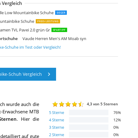
 Vergleich
AUDE Unisex Tvl Sykkel Radschuhe
aude Unisex-Erwachsene AM Downieville Mid Mountainbike Schuhe
aude Yara TR 20318 Unisex Radschuhe
aude Unisex-Erwachsene MTB Snar Advanced Radsportschuhe
AUDE Unisex mtb kuro tech Mountainbike Schuh
AUDE Unisex Tsali Mid STX Mountainbike Schuhe
AUDE Women's AM Moab syn
aude Unisex MTB Kuro Mountainbiking-Schuh
AUDE Damen Women's AM Moab Syn
lle Low Mountainbike Schuhe
SIEGER
untainbike Schuhe
PREIS-LEISTUNG
men TVL Pavei 2.0 grün Gr
SPARTIPP
ortschuhe
Vaude Herren Men's AM Moab syn
ke-Schuhe
im Test oder Vergleich!
ke-Schuh Vergleich
ich wurde auch die
4,3
von 5 Sternen
x-Erwachsene MTB
5
Sterne
76
%
ternen
. Hier die
4
Sterne
12
%
3
Sterne
0
%
2
Sterne
0
%
tailliert auf gute