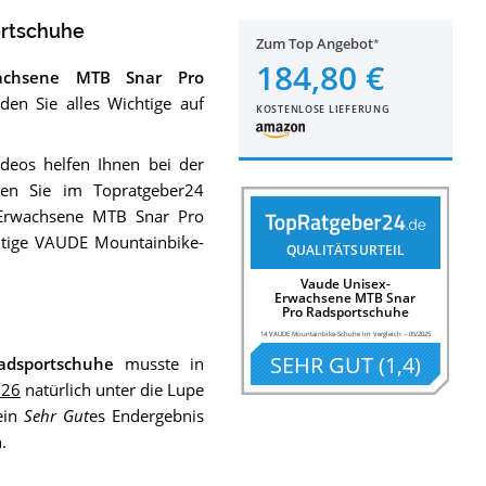
ortschuhe
Zum Top Angebot
184,80 €
wachsene MTB Snar Pro
den Sie alles Wichtige auf
KOSTENLOSE LIEFERUNG
eos helfen Ihnen bei der
den Sie im Topratgeber24
-Erwachsene MTB Snar Pro
htige VAUDE Mountainbike-
QUALITÄTSURTEIL
Vaude Unisex-
Erwachsene MTB Snar
Pro Radsportschuhe
14 VAUDE Mountainbike-Schuhe im Vergleich
–
05/2025
SEHR GUT
(
1,4
)
adsportschuhe
musste in
026
natürlich unter die Lupe
ein
Sehr Gut
es Endergebnis
.