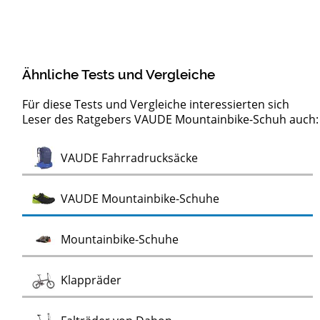
Ähnliche Tests und Vergleiche
Für diese Tests und Vergleiche interessierten sich
Leser des Ratgebers VAUDE Mountainbike-Schuh auch:
Test
Test
Test
Test
Test
Test
Test
Test
Mountainbike-Falträder in 26"
Falträder eBikes
Falträder eMoutainbikes
Elektro-Transportfahrräder
Carbon Gravel Bikes
E-Bike Klappräder
Gravel Bikes
Carbon Falträder
Test
VAUDE Fahrradrucksäcke
Test
VAUDE Mountainbike-Schuhe
Test
Mountainbike-Schuhe
Test
Klappräder
Test