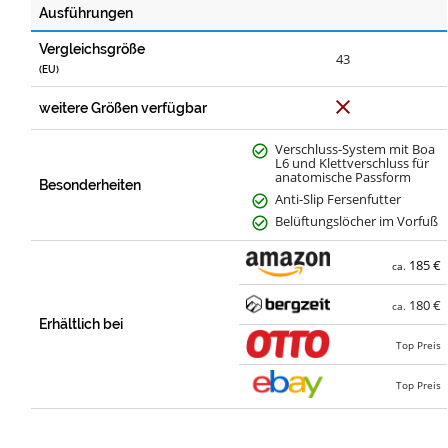
Ausführungen
Vergleichsgröße
43
(EU)
N
weitere Größen verfügbar
e
i
n
Verschluss-System mit Boa
L6 und Klettverschluss für
anatomische Passform
Besonderheiten
Anti-Slip Fersenfutter
Belüftungslöcher im Vorfuß
185 €
ca.
180 €
ca.
Erhältlich bei
Top Preis
Top Preis