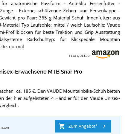
für anatomische Passform - Anti-Slip Fersenfutter -
r Zunge - Externe, schützende Zehen- und Fersenkappe -
ewicht pro Paar: 365 g Material Schuh Innenfutter: aus
Material Typ Laufsohle: mittel / weich Laufsohle: Vaude
i-Profilblöcken für beste Traktion und Grip Ausstattung
dalsysteme Radschuhtyp: für Klickpedale Mountain
eite: normal
TEXTQUELLE:
nisex-Erwachsene MTB Snar Pro
machen: ca. 185 €. Den VAUDE Mountainbike-Schuh bieten
n der hier aufgelisteten 4 Händler für den Vaude Unisex-
ergleich.
Zum Angebot
mazon