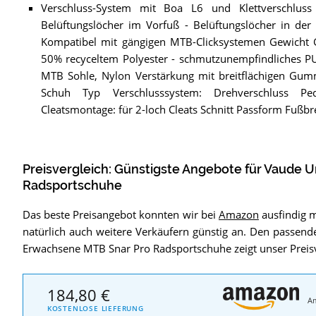
Verschluss-System mit Boa L6 und Klettverschluss 
Belüftungslöcher im Vorfuß - Belüftungslöcher in de
Kompatibel mit gängigen MTB-Clicksystemen Gewicht G
50% recyceltem Polyester - schmutzunempfindliches PU-
MTB Sohle, Nylon Verstärkung mit breitflächigen Gumm
Schuh Typ Verschlusssystem: Drehverschluss Pe
Cleatsmontage: für 2-loch Cleats Schnitt Passform Fußbr
Preisvergleich: Günstigste Angebote für
Vaude U
Radsportschuhe
Das beste Preisangebot konnten wir bei
Amazon
ausfindig 
natürlich auch weitere Verkäufern günstig an. Den passende
Erwachsene MTB Snar Pro Radsportschuhe zeigt unser Preisv
184,80 €
A
KOSTENLOSE LIEFERUNG