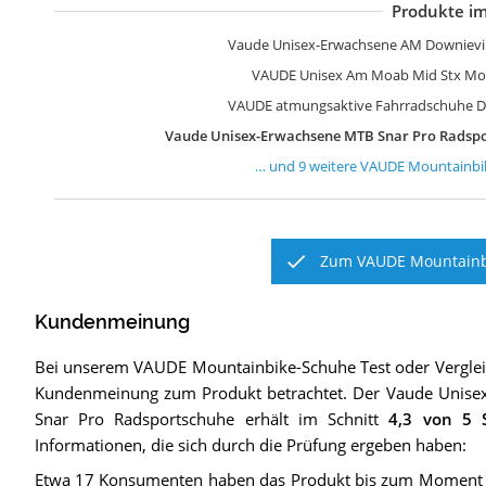
Produkte im
V
V
V
V
V
V
V
V
V
Vaude Unisex-Erwachsene AM Downievi
VAUDE Unisex Am Moab Mid Stx Mo
VAUDE atmungsaktive Fahrradschuhe Da
Vaude Unisex-Erwachsene MTB Snar Pro Radsp
… und
9
weitere
VAUDE Mountainbi
Zum VAUDE Mountainbi
Kundenmeinung
Bei unserem
VAUDE Mountainbike-Schuhe
Test oder Vergle
Kundenmeinung zum Produkt betrachtet.
Der
Vaude Unise
Snar Pro Radsportschuhe
erhält im Schnitt
4,3
von 5 S
Informationen, die sich durch die Prüfung ergeben haben:
Etwa 17 Konsumenten haben das Produkt bis zum Moment de