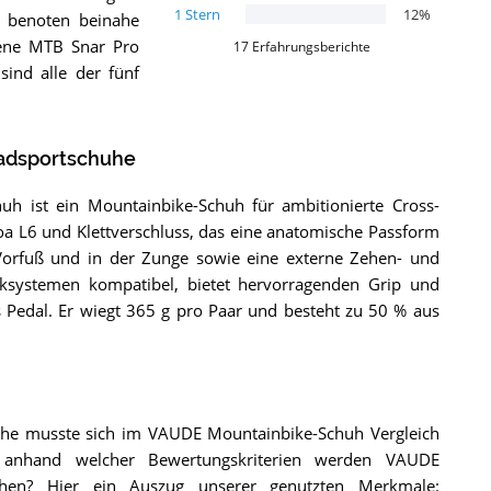
1
Stern
12
%
k benoten beinahe
ene MTB Snar Pro
17
Erfahrungsberichte
ind alle der fünf
adsportschuhe
 ist ein Mountainbike-Schuh für ambitionierte Cross-
oa L6 und Klettverschluss, das eine anatomische Passform
m Vorfuß und in der Zunge sowie eine externe Zehen- und
cksystemen kompatibel, bietet hervorragenden Grip und
as Pedal. Er wiegt 365 g pro Paar und besteht zu 50 % aus
he musste sich im VAUDE Mountainbike-Schuh Vergleich
 anhand welcher Bewertungskriterien werden VAUDE
chen? Hier ein Auszug unserer genutzten Merkmale: