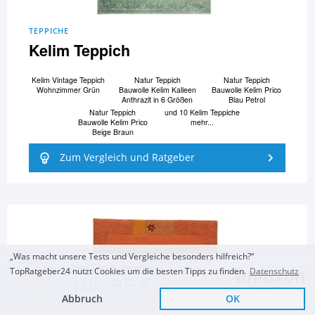
TEPPICHE
Kelim Teppich
Kelim Vintage Teppich
Natur Teppich
Natur Teppich
Wohnzimmer Grün
Bauwolle Kelim Kalleen
Bauwolle Kelim Prico
Anthrazit in 6 Größen
Blau Petrol
Natur Teppich
und 10 Kelim Teppiche
Bauwolle Kelim Prico
mehr...
Beige Braun
Zum Vergleich und Ratgeber
„Was macht unsere Tests und Vergleiche besonders hilfreich?“
Zum Top Angebot
TopRatgeber24 nutzt Cookies um die besten Tipps zu finden.
Datenschutz
104,95 €
Abbruch
OK
KOSTENLOSE LIEFERUNG