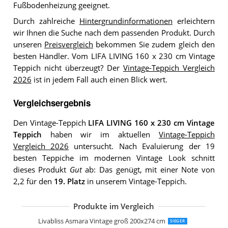
Fußbodenheizung geeignet.
Durch zahlreiche
Hintergrundinformationen
erleichtern
wir Ihnen die Suche nach dem passenden Produkt. Durch
unseren
Preisvergleich
bekommen Sie zudem gleich den
besten Händler. Vom LIFA LIVING 160 x 230 cm Vintage
Teppich nicht überzeugt? Der
Vintage-Teppich Vergleich
2026
ist in jedem Fall auch einen Blick wert.
Vergleichsergebnis
Den Vintage-Teppich
LIFA LIVING 160 x 230 cm Vintage
Teppich
haben wir im aktuellen
Vintage-Teppich
Vergleich 2026
untersucht. Nach Evaluierung der 19
besten Teppiche im modernen Vintage Look schnitt
dieses Produkt
Gut
ab: Das genügt, mit einer Note von
2,2 für den
19. Platz
in unserem Vintage-Teppich.
Produkte im Vergleich
Loberon Teppich Lortet Vintage-Look
Loberon Teppich Louvarie Handgetuf
Loberon Teppich Delpheer Handgewe
Surya Tampa Vintage Teppich
Loberon Teppich Daryush Handgetuft
Safavieh Vintage Inspirierter Teppich
Safavieh Wohnzimmer Teppich VAL12
Livabliss Asmara Vintage groß 200x274 cm
SIEGER