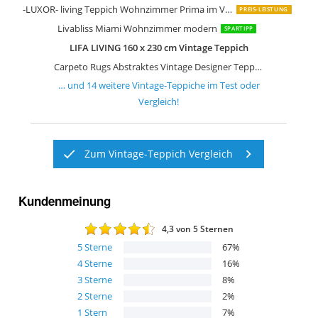
-LUXOR- living Teppich Wohnzimmer Prima im Vintage Design
PREIS-LEISTUNG
Livabliss Miami Wohnzimmer modern
SPARTIPP
LIFA LIVING 160 x 230 cm Vintage Teppich
Carpeto Rugs Abstraktes Vintage Designer Teppich
… und
14
weitere
Vintage-Teppiche
im Test oder
Vergleich!
Zum Vintage-Teppich Vergleich
Kundenmeinung
4,3
von 5 Sternen
5
Sterne
67
%
4
Sterne
16
%
3
Sterne
8
%
2
Sterne
2
%
1
Stern
7
%