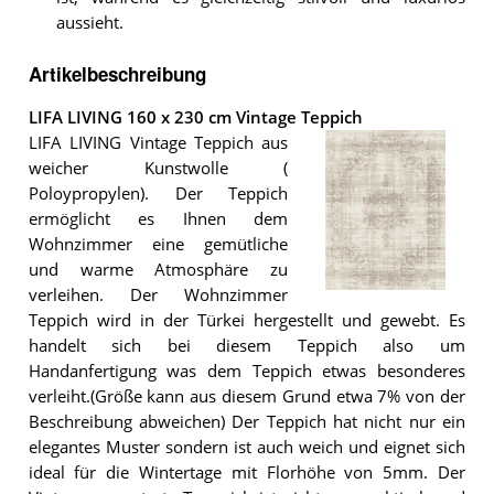
aussieht.
Artikelbeschreibung
LIFA LIVING 160 x 230 cm Vintage Teppich
LIFA LIVING Vintage Teppich aus
weicher Kunstwolle (
Poloypropylen). Der Teppich
ermöglicht es Ihnen dem
Wohnzimmer eine gemütliche
und warme Atmosphäre zu
verleihen. Der Wohnzimmer
Der
Teppich wird in der Türkei hergestellt und gewebt. Es
LIFA
LIVING
handelt sich bei diesem Teppich also um
160
Handanfertigung was dem Teppich etwas besonderes
x
verleiht.(Größe kann aus diesem Grund etwa 7% von der
230
cm
Beschreibung abweichen) Der Teppich hat nicht nur ein
Vintage
elegantes Muster sondern ist auch weich und eignet sich
Teppich
.
ideal für die Wintertage mit Florhöhe von 5mm. Der