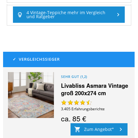
4 Vintage-Teppiche mehr im Vergleich
und Ratgeber
SEHR GUT
(
1,2
)
Livabliss Asmara Vintage
groß 200x274 cm
3.405
Erfahrungsberichte
ca.
85 €
Zum Angebot