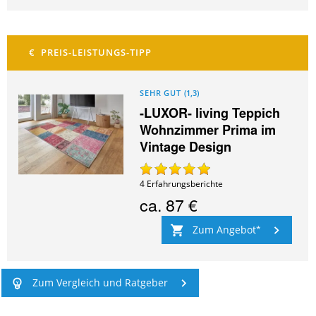
SEHR GUT
(
1,3
)
-LUXOR- living Teppich
Wohnzimmer Prima im
Vintage Design
4
Erfahrungsberichte
ca.
87 €
Zum Angebot
Zum Vergleich und Ratgeber