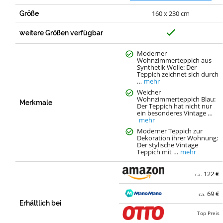
160 x 230 cm
Größe
J
weitere Größen verfügbar
a
Moderner
Wohnzimmerteppich aus
Synthetik Wolle: Der
Teppich zeichnet sich durch
…
mehr
Weicher
Wohnzimmerteppich Blau:
Merkmale
Der Teppich hat nicht nur
ein besonderes Vintage …
mehr
Moderner Teppich zur
Dekoration ihrer Wohnung:
Der stylische Vintage
Teppich mit …
mehr
122 €
ca.
69 €
ca.
Erhältlich bei
Top Preis