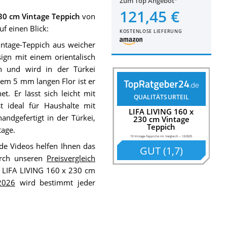
Zum Top Angebot
121,45 €
30 cm Vintage Teppich
von
f einen Blick:
KOSTENLOSE LIEFERUNG
intage-Teppich aus weicher
ign mit einem orientalisch
en und wird in der Türkei
nem 5 mm langen Flor ist er
. Er lässt sich leicht mit
QUALITÄTSURTEIL
t ideal für Haushalte mit
LIFA LIVING 160 x
andgefertigt in der Türkei,
230 cm Vintage
Teppich
tage.
19 Vintage-Teppiche im Vergleich
–
12/2025
e Videos helfen Ihnen das
GUT
(
1,7
)
urch unseren
Preisvergleich
m LIFA LIVING 160 x 230 cm
2026
wird bestimmt jeder