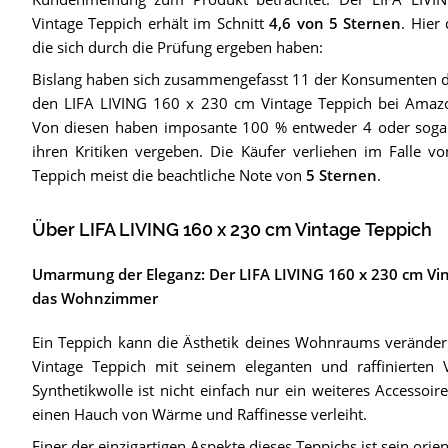
Vintage Teppich
erhält im Schnitt
4,6
von 5 Sternen
. Hier
die sich durch die Prüfung ergeben haben:
Bislang haben sich zusammengefasst 11 der Konsumenten d
den LIFA LIVING 160 x 230 cm Vintage Teppich bei Amazo
Von diesen haben imposante 100 % entweder 4 oder sogar 
ihren Kritiken vergeben. Die Käufer verliehen im Falle v
Teppich meist die beachtliche Note von
5 Sternen
.
Über LIFA LIVING 160 x 230 cm Vintage Teppich
Umarmung der Eleganz: Der LIFA LIVING 160 x 230 cm Vin
das Wohnzimmer
Ein Teppich kann die Ästhetik deines Wohnraums veränder
Vintage Teppich mit seinem eleganten und raffinierte
Synthetikwolle ist nicht einfach nur ein weiteres Accessoi
einen Hauch von Wärme und Raffinesse verleiht.
Einer der einzigartigen Aspekte dieses Teppichs ist sein orien