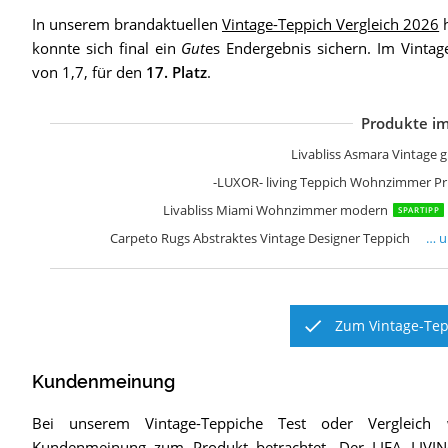
In unserem brandaktuellen
Vintage-Teppich Vergleich 2026
h
konnte sich final ein
Gut
es Endergebnis sichern. Im Vintag
von 1,7, für den
17. Platz
.
Produkte im
-
L
L
L
L
F
S
L
L
L
L
S
S
P
Livabliss Asmara Vintage 
-LUXOR- living Teppich Wohnzimmer Pr
Livabliss Miami Wohnzimmer modern
SPARTIPP
Carpeto Rugs Abstraktes Vintage Designer Teppich
… 
Zum Vintage-Tep
Kundenmeinung
Bei unserem
Vintage-Teppiche
Test oder Vergleich 
Kundenmeinung zum Produkt betrachtet.
Der
LIFA LIV