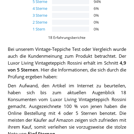
5
Sterne
94
%
4
Sterne
6
%
3
Sterne
0
%
2
Sterne
0
%
1
Stern
0
%
18
Erfahrungsberichte
Bei unserem
Vintage-Teppiche
Test oder Vergleich wurde
auch die Kundenmeinung zum Produkt betrachtet.
Der
Luxor Living Vintageteppich Rossini
erhält im Schnitt
4,9
von 5 Sternen
. Hier die Informationen, die sich durch die
Prüfung ergeben haben:
Den Aufwand, den Artikel im Internet zu beurteilen,
haben sich bis zum aktuellen Augenblick 18
Konsumenten vom Luxor Living Vintageteppich Rossini
gemacht. Ausgezeichnete 100 % von jenen haben die
Online Bestellung mit 4 oder 5 Sternen benotet. Die
meisten der Käufer auf Amazon zeigen sich zufrieden mit
ihrem Kauf, somit verleihen sie vorzugsweise die stolze
Note von
fünf Sternen
.