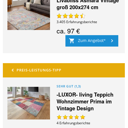
Livabliss Asmara Vintage
groß 200x274 cm
3.405
Erfahrungsberichte
ca.
97 €
Zum Angebot
SEHR GUT
(
1,3
)
-LUXOR- living Teppich
Wohnzimmer Prima im
Vintage Design
4
Erfahrungsberichte