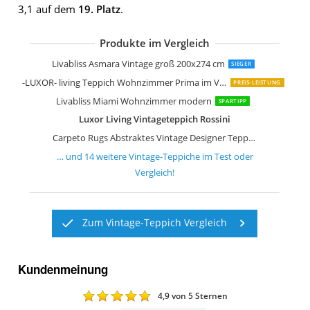
3,1 auf dem
19. Platz
.
Produkte im Vergleich
Loberon Teppich Lortet Vintage-Look
Loberon Teppich Louvarie Handgetuf
Loberon Teppich Delpheer Handgewe
Surya Tampa Vintage Teppich
Loberon Teppich Daryush Handgetuft
Safavieh Vintage Inspirierter Teppich
Safavieh Wohnzimmer Teppich VAL12
Livabliss Asmara Vintage groß 200x274 cm
SIEGER
-LUXOR- living Teppich Wohnzimmer Prima im Vintage Design
PREIS-LEISTUNG
Livabliss Miami Wohnzimmer modern
SPARTIPP
Luxor Living Vintageteppich Rossini
Carpeto Rugs Abstraktes Vintage Designer Teppich
… und
14
weitere
Vintage-Teppiche
im Test oder
Vergleich!
Zum Vintage-Teppich Vergleich
Kundenmeinung
4,9
von 5 Sternen