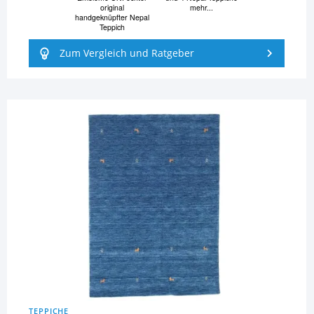
original
mehr...
handgeknüpfter Nepal
Teppich
Zum Vergleich und Ratgeber
TEPPICHE