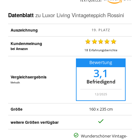
TEXTQUELLE:
Datenblatt
zu
Luxor Living Vintageteppich Rossini
Auszeichnung
Kundenmeinung
bei Amazon
18
Erfahrungsberichte
Bewertung
3,1
Vergleichsergebnis
Befriedigend
Methodik
12/2025
Größe
160 x 235 cm
J
weitere Größen verfügbar
a
Wunderschöner Vintage-