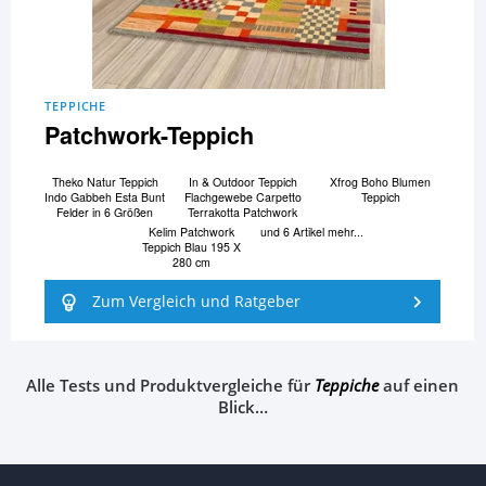
TEPPICHE
Patchwork-Teppich
Theko Natur Teppich
In & Outdoor Teppich
Xfrog Boho Blumen
Indo Gabbeh Esta Bunt
Flachgewebe Carpetto
Teppich
Felder in 6 Größen
Terrakotta Patchwork
Kelim Patchwork
und 6 Artikel mehr...
Teppich Blau 195 X
280 cm
Zum Vergleich und Ratgeber
Alle Tests und Produktvergleiche für
Teppiche
auf einen
Blick…