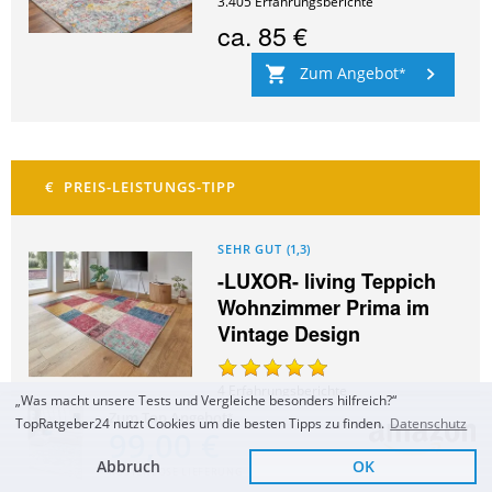
3.405
Erfahrungsberichte
ca.
85 €
Zum Angebot
SEHR GUT
(
1,3
)
-LUXOR- living Teppich
Wohnzimmer Prima im
Vintage Design
4
Erfahrungsberichte
„Was macht unsere Tests und Vergleiche besonders hilfreich?“
ca.
87 €
Zum Top Angebot
TopRatgeber24 nutzt Cookies um die besten Tipps zu finden.
Datenschutz
99,00 €
Zum Angebot
Abbruch
OK
KOSTENLOSE LIEFERUNG