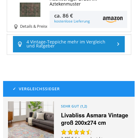
Aztekenmuster
ca.
86 €
kostenlose Lieferung
Details & Preise
4 Vintage-Teppiche mehr im Vergleich
und Ratgeber
SEHR GUT
(
1,2
)
Livabliss Asmara Vintage
groß 200x274 cm