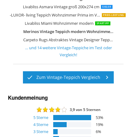
Loberon Teppich Lortet Vintage-Look
Loberon Teppich Louvarie Handgetuf
Loberon Teppich Delpheer Handgewe
Surya Tampa Vintage Teppich
Loberon Teppich Daryush Handgetuft
Safavieh Vintage Inspirierter Teppich
Safavieh Wohnzimmer Teppich VAL12
Livabliss Asmara Vintage groß 200x274 cm
SIEGER
-LUXOR- living Teppich Wohnzimmer Prima im Vintage Design
PREIS-LEISTUNG
Livabliss Miami Wohnzimmer modern
SPARTIPP
Merinos Vintage Teppich modern Wohnzimmerteppich Designteppich
Carpeto Rugs Abstraktes Vintage Designer Teppich
… und
14
weitere
Vintage-Teppiche
im Test oder
Vergleich!
Zum Vintage-Teppich Vergleich
Kundenmeinung
3,9
von 5 Sternen
5
Sterne
53
%
4
Sterne
19
%
3
Sterne
6
%