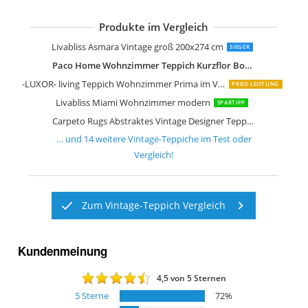
Produkte im Vergleich
Loberon Teppich Lortet Vintage-Look
Loberon Teppich Louvarie Handgetuf
Loberon Teppich Delpheer Handgewe
Surya Tampa Vintage Teppich
Loberon Teppich Daryush Handgetuft
Safavieh Vintage Inspirierter Teppich
Safavieh Wohnzimmer Teppich VAL12
Livabliss Asmara Vintage groß 200x274 cm
SIEGER
Paco Home Wohnzimmer Teppich Kurzflor Boho Vintage Design Geometrische
-LUXOR- living Teppich Wohnzimmer Prima im Vintage Design
PREIS-LEISTUNG
Livabliss Miami Wohnzimmer modern
SPARTIPP
Carpeto Rugs Abstraktes Vintage Designer Teppich
… und
14
weitere
Vintage-Teppiche
im Test oder
Vergleich!
Zum Vintage-Teppich Vergleich
Kundenmeinung
4,5
von 5 Sternen
5
Sterne
72
%