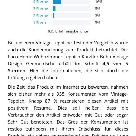
4
Sterne
16
%
3
Sterne
5
%
2
Sterne
3
%
1
Stern
5
%
935
Erfahrungsberichte
Bei unserem
Vintage-Teppiche
Test oder Vergleich wurde
auch die Kundenmeinung zum Produkt betrachtet.
Der
Paco Home Wohnzimmer Teppich Kurzflor Boho Vintage
Design Geometrische
erhält im Schnitt
4,5
von 5
Sternen
. Hier die Informationen, die sich durch die
Prüfung ergeben haben:
Die Zeit, das Produkt im Internet zu bewerten, nahmen
sich bisher mehr als 935 Konsumenten vom Vintage-
Teppich. Knapp 87 % rezensieren diesen Artikel mit
positivem Resüme. Dies soll heißen, dass die
Verbraucher den Artikel entweder mit Gut oder sogar
Sehr Gut benoteten. Das Gros der Konsumenten ist
restlos zufrieden mit ihrem Entschluss für dieses
Produkt, sie geben entsprechend das Spitzenurteil von