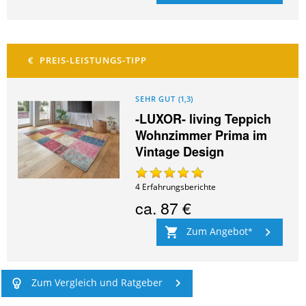
SEHR GUT
(
1,3
)
-LUXOR- living Teppich
Wohnzimmer Prima im
Vintage Design
4
Erfahrungsberichte
ca.
87 €
Zum Angebot
Zum Vergleich und Ratgeber