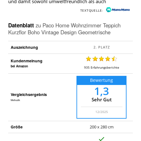
und damit sowohl umweltfreundlich als auch
TEXTQUELLE:
Datenblatt
zu
Paco Home Wohnzimmer Teppich
Kurzflor Boho Vintage Design Geometrische
Auszeichnung
Kundenmeinung
bei Amazon
935
Erfahrungsberichte
Bewertung
1,3
Vergleichsergebnis
Sehr Gut
Methodik
12/2025
Größe
200 x 280 cm
J