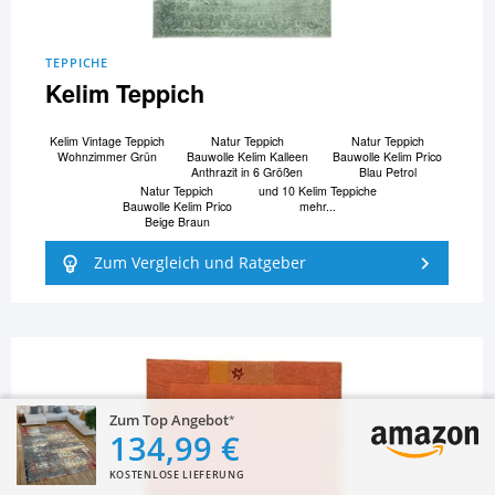
TEPPICHE
Kelim Teppich
Kelim Vintage Teppich
Natur Teppich
Natur Teppich
Wohnzimmer Grün
Bauwolle Kelim Kalleen
Bauwolle Kelim Prico
Anthrazit in 6 Größen
Blau Petrol
Natur Teppich
und 10 Kelim Teppiche
Bauwolle Kelim Prico
mehr...
Beige Braun
Zum Vergleich und Ratgeber
Zum Top Angebot
134,99 €
KOSTENLOSE LIEFERUNG