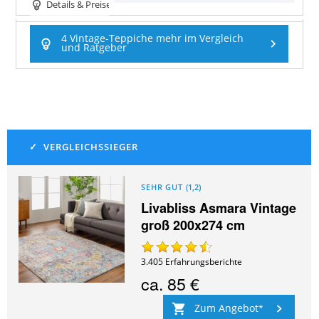
Details & Preise
4 Vintage-Teppiche mehr im Vergleich
und Ratgeber
SEHR GUT
(
1,2
)
Livabliss Asmara Vintage
groß 200x274 cm
3.405
Erfahrungsberichte
ca.
85 €
Zum Angebot