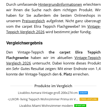
Durch umfassende
Hintergrundinformationen
erleichtern
wir Ihnen die Suche nach dem richtigen Produkt. Wir
haben für Sie außerdem die besten Onlineshops in
unserem
Preisvergleich
aufgelistet. Nicht ganz überzeugt
vom the carpet Elira Teppich Flachgewebe? Im
Vintage-
Teppich Vergleich 2026
wird bestimmt jeder fündig.
Vergleichsergebnis
Den Vintage-Teppich
the carpet Elira Teppich
Flachgewebe
haben wir im aktuellen
Vintage-Teppich
Vergleich 2026
untersucht. Dabei konnte dieses Produkt
ein
Sehr Gut
es Resultat zeigen: Mit einer Endnote von 1,4
konnte der Vintage-Teppich den
6. Platz
erreichen.
Produkte im Vergleich
Loberon Teppich Lortet Vintage-Look
Loberon Teppich Louvarie Handgetuf
Loberon Teppich Delpheer Handgewe
Surya Tampa Vintage Teppich
Loberon Teppich Daryush Handgetuft
Safavieh Vintage Inspirierter Teppich
Safavieh Wohnzimmer Teppich VAL12
Livabliss Asmara Vintage groß 200x274 cm
SIEGER
-LUXOR- living Teppich Wohnzimmer Prima im Vintage Design
PREIS-LEISTUNG
Livabliss Miami Wohnzimmer modern
SPARTIPP