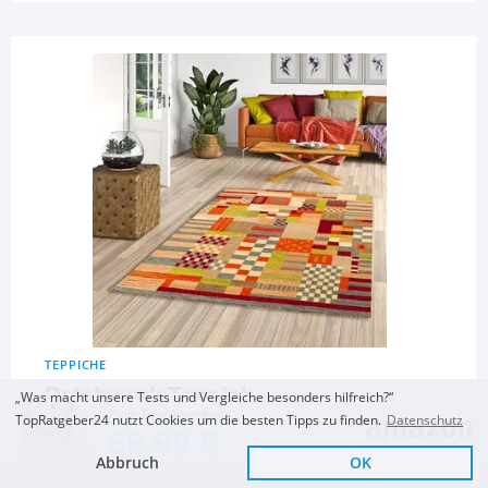
TEPPICHE
Patchwork-Teppich
„Was macht unsere Tests und Vergleiche besonders hilfreich?“
Zum Top Angebot
TopRatgeber24 nutzt Cookies um die besten Tipps zu finden.
Datenschutz
69,99 €
Theko Natur Teppich
In & Outdoor Teppich
Xfrog Boho Blumen
Indo Gabbeh Esta Bunt
Flachgewebe Carpetto
Teppich
Abbruch
OK
KOSTENLOSE LIEFERUNG
Felder in 6 Größen
Terrakotta Patchwork