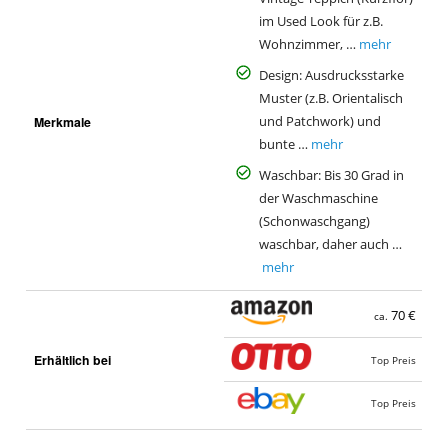
im Used Look für z.B.
Wohnzimmer, …
mehr
Design: Ausdrucksstarke
Muster (z.B. Orientalisch
Merkmale
und Patchwork) und
bunte …
mehr
Waschbar: Bis 30 Grad in
der Waschmaschine
(Schonwaschgang)
waschbar, daher auch …
mehr
70 €
ca.
Erhältlich bei
Top Preis
Top Preis