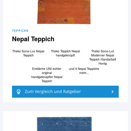
TEPPICHE
Nepal Teppich
Theko Sona-Lux Nepal
Theko Teppich Nepal
Theko Sona-Lux
Teppich
handgeknüpft
Moderner Nepal
Teppich Handarbeit
Honig
Embleme UNI echter
und 4 Nepal Teppiche
original
mehr...
handgeknüpfter Nepal
Teppich
Zum Vergleich und Ratgeber