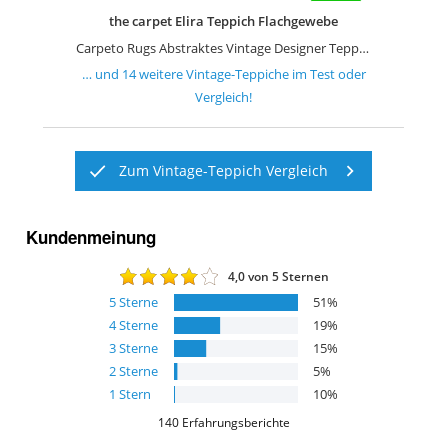
the carpet Elira Teppich Flachgewebe
Carpeto Rugs Abstraktes Vintage Designer Teppich
… und
14
weitere
Vintage-Teppiche
im Test oder
Vergleich!
Zum Vintage-Teppich Vergleich
Kundenmeinung
4,0
von 5 Sternen
5
Sterne
51
%
4
Sterne
19
%
3
Sterne
15
%
2
Sterne
5
%
1
Stern
10
%
140
Erfahrungsberichte