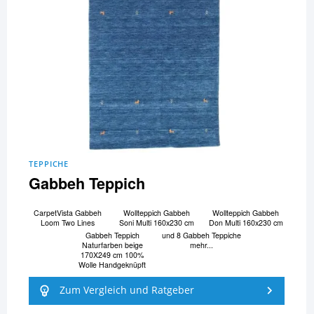
TEPPICHE
Gabbeh Teppich
CarpetVista Gabbeh
Wollteppich Gabbeh
Wollteppich Gabbeh
Loom Two Lines
Soni Multi 160x230 cm
Don Multi 160x230 cm
Gabbeh Teppich
und 8 Gabbeh Teppiche
Naturfarben beige
mehr...
170X249 cm 100%
Wolle Handgeknüpft
Zum Vergleich und Ratgeber