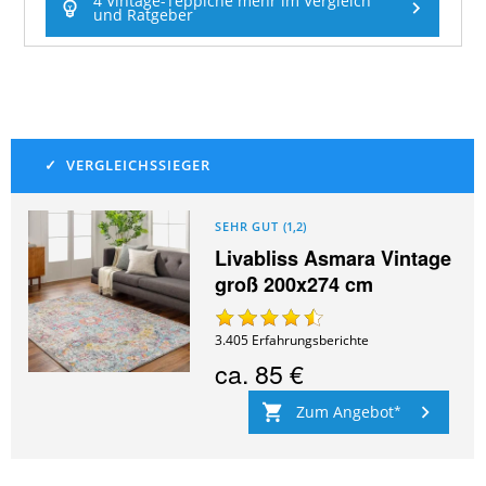
4 Vintage-Teppiche mehr im Vergleich
und Ratgeber
SEHR GUT
(
1,2
)
Livabliss Asmara Vintage
groß 200x274 cm
3.405
Erfahrungsberichte
ca.
85 €
Zum Angebot