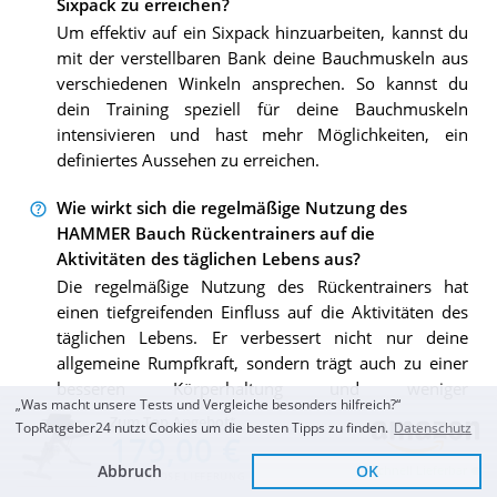
Sixpack zu erreichen?
Um effektiv auf ein Sixpack hinzuarbeiten, kannst du
mit der verstellbaren Bank deine Bauchmuskeln aus
verschiedenen Winkeln ansprechen. So kannst du
dein Training speziell für deine Bauchmuskeln
intensivieren und hast mehr Möglichkeiten, ein
definiertes Aussehen zu erreichen.
Wie wirkt sich die regelmäßige Nutzung des
HAMMER Bauch Rückentrainers auf die
Aktivitäten des täglichen Lebens aus?
Die regelmäßige Nutzung des Rückentrainers hat
einen tiefgreifenden Einfluss auf die Aktivitäten des
täglichen Lebens. Er verbessert nicht nur deine
allgemeine Rumpfkraft, sondern trägt auch zu einer
besseren Körperhaltung und weniger
„Was macht unsere Tests und Vergleiche besonders hilfreich?“
Rückenschmerzen bei. Auf dieser Grundlage kannst
Zum Top Angebot
TopRatgeber24 nutzt Cookies um die besten Tipps zu finden.
Datenschutz
179,00 €
du dich bei deinen täglichen Aufgaben effizienter und
bequemer bewegen und insgesamt einen gesünderen
Abbruch
OK
Schnell Lieferbar
KOSTENLOSE LIEFERUNG
Lebensstil führen.