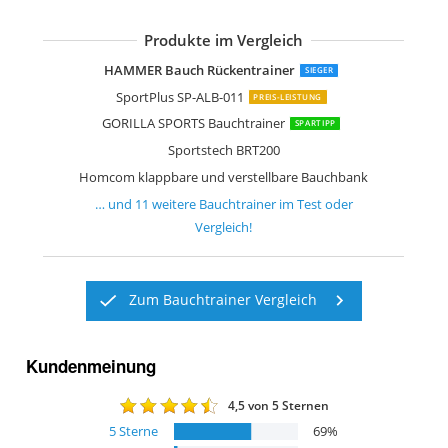
Produkte im Vergleich
Dskeuzeew Bauchtrainer Bauchmuskel
LIFERUN Bauchtrainer für zuhause
TREX SPORT TX-050B Sit Up Bank klap
VITALmaxx Fitmaxx 5
Ultrasport Ultra 150 Curved
Finnlo Bauchtrainer AB Dominox
Body Sculpture BB6000
Ultrasport AB Trainer
HAMMER Bauch Rückentrainer
SIEGER
SportPlus SP-ALB-011
PREIS-LEISTUNG
GORILLA SPORTS Bauchtrainer
SPARTIPP
Sportstech BRT200
Homcom klappbare und verstellbare Bauchbank
… und
11
weitere
Bauchtrainer
im Test oder
Vergleich!
Zum Bauchtrainer Vergleich
Kundenmeinung
4,5
von 5 Sternen
5
Sterne
69
%