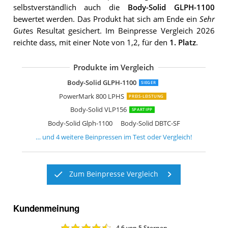
selbstverständlich auch die
Body-Solid GLPH-1100
bewertet werden. Das Produkt hat sich am Ende ein
Sehr
Gut
es Resultat gesichert. Im Beinpresse Vergleich 2026
reichte dass, mit einer Note von 1,2, für den
1. Platz
.
Produkte im Vergleich
Steelflex PLLP
Body-Solid GCLP-100 2in1 Beintrainer
Dione Beintrainer Leg Press
Sport-Tec Funktionsstemme Functiona
Body-Solid GLPH-1100
SIEGER
PowerMark 800 LPHS
PREIS-LEISTUNG
Body-Solid VLP156
SPARTIPP
Body-Solid Glph-1100
Body-Solid DBTC-SF
… und
4
weitere
Beinpressen
im Test oder Vergleich!
Zum Beinpresse Vergleich
Kundenmeinung
4,6
von 5 Sternen