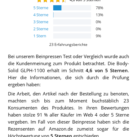
5
Sterne
78
%
4
Sterne
13
%
3
Sterne
0
%
2
Sterne
0
%
1
Stern
9
%
23
Erfahrungsberichte
Bei unserem
Beinpressen
Test oder Vergleich wurde auch
die Kundenmeinung zum Produkt betrachtet.
Die
Body-
Solid GLPH-1100
erhält im Schnitt
4,6
von 5 Sternen
.
Hier die Informationen, die sich durch die Prüfung
ergeben haben:
Die Arbeit, den Artikel nach der Bestellung zu benoten,
machten sich bis zum Moment buchstäblich 23
Konsumenten des Produktes. In ihren Bewertungen
haben stolze 91 % aller Käufer im Web 4 oder 5 Sterne
vergeben. Im Fall von dieser Beinpresse haben sich die
Rezensenten auf Amazon.de zumeist sogar für die
Höchstwertung von
5 Sternen
entschieden.