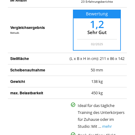
bei Amazon
23
Erfahrungsberichte
Bewertung
1,2
Vergleichsergebnis
Sehr Gut
Methodik
02/2025
Stellfläche
(L x B x H in cm): 211 x 86 x 142
Scheibenaufnahme
50 mm
Gewicht
138 kg
max. Belastbarkeit
450 kg
Ideal für das tägliche
Training des Unterkörpers
für Zuhause oder im
Studio: Mit …
mehr