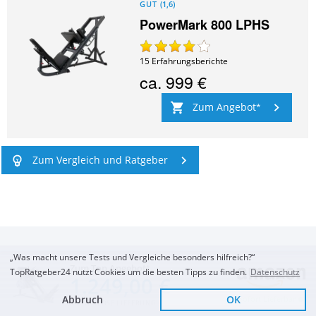
GUT
(
1,6
)
PowerMark 800 LPHS
15
Erfahrungsberichte
ca.
999 €
Zum Angebot
Zum Vergleich und Ratgeber
„Was macht unsere Tests und Vergleiche besonders hilfreich?“
Mehr kostenlose Tests oder Ratgeber im
Zum Top Angebot
TopRatgeber24 nutzt Cookies um die besten Tipps zu finden.
Datenschutz
1.249,00 €
Bereich
Krafttraining
Abbruch
OK
Sofort Lieferbar
KOSTENLOSE LIEFERUNG