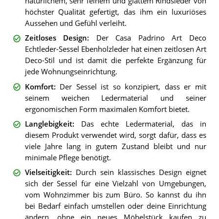
natürlichem, sehr feinem und glattem Rindsleder von
höchster Qualität gefertigt, das ihm ein luxuriöses
Aussehen und Gefühl verleiht.
Zeitloses Design
:
Der Casa Padrino Art Deco
Echtleder-Sessel Ebenholzleder hat einen zeitlosen Art
Deco-Stil und ist damit die perfekte Ergänzung für
jede Wohnungseinrichtung.
Komfort
:
Der Sessel ist so konzipiert, dass er mit
seinem weichen Ledermaterial und seiner
ergonomischen Form maximalen Komfort bietet.
Langlebigkeit
:
Das echte Ledermaterial, das in
diesem Produkt verwendet wird, sorgt dafür, dass es
viele Jahre lang in gutem Zustand bleibt und nur
minimale Pflege benötigt.
Vielseitigkeit
:
Durch sein klassisches Design eignet
sich der Sessel für eine Vielzahl von Umgebungen,
vom Wohnzimmer bis zum Büro. So kannst du ihn
bei Bedarf einfach umstellen oder deine Einrichtung
ändern, ohne ein neues Möbelstück kaufen zu