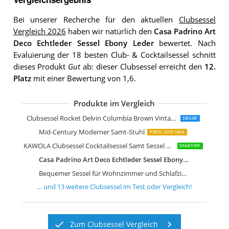
Bei unserer Recherche für den aktuellen
Clubsessel
Vergleich 2026
haben wir natürlich den
Casa Padrino Art
Deco Echtleder Sessel Ebony Leder
bewertet. Nach
Evaluierung der 18 besten Club- & Cocktailsessel schnitt
dieses Produkt
Gut
ab: dieser Clubsessel erreicht den
12.
Platz
mit einer Bewertung von 1,6.
Produkte im Vergleich
Übergroßer Sessel moderner bequeme
Mid Century Moderner Akzentstuhl
HETFTJN Chesterfield-Sessel Hellgrau
Sessel aus Samt mit goldenen Beinen
CozyChair für kleine Räume
KAWOLA Sessel Fina Polstersessel
Atlantic Home Collection Leo Sessel
Atlantic Home Collection Leo Sessel
Clubsessel Rocket Delvin Columbia Brown Vintage-Leder
SIEGER
Mid-Century Moderner Samt-Stuhl
PREIS-LEISTUNG
KAWOLA Clubsessel Cocktailsessel Samt Sessel Narla Ohrensessel
SPARTIPP
Casa Padrino Art Deco Echtleder Sessel Ebony Leder
Bequemer Sessel für Wohnzimmer und Schlafzimmer
… und
13
weitere
Clubsessel
im Test oder Vergleich!
Zum Clubsessel Vergleich