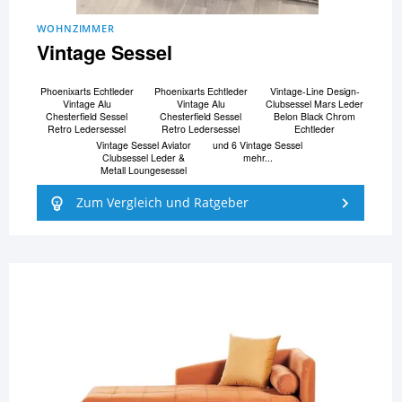
WOHNZIMMER
Vintage Sessel
Phoenixarts Echtleder
Phoenixarts Echtleder
Vintage-Line Design-
Vintage Alu
Vintage Alu
Clubsessel Mars Leder
Chesterfield Sessel
Chesterfield Sessel
Belon Black Chrom
Retro Ledersessel
Retro Ledersessel
Echtleder
Vintage Sessel Aviator
und 6 Vintage Sessel
Clubsessel Leder &
mehr...
Metall Loungesessel
Zum Vergleich und Ratgeber