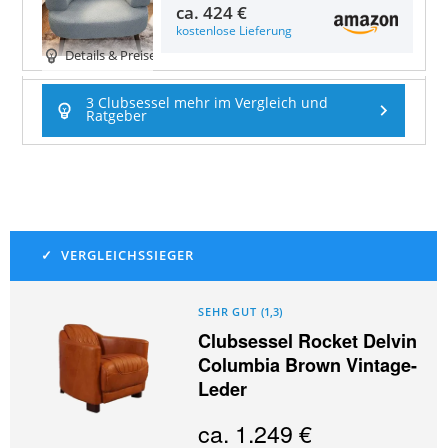
ca.
424 €
kostenlose Lieferung
Details & Preise
3 Clubsessel mehr im Vergleich und
Ratgeber
SEHR GUT
(
1,3
)
Clubsessel Rocket Delvin
Columbia Brown Vintage-
Leder
ca.
1.249 €