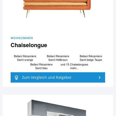
WOHNZIMMER
Chaiselongue
Beliani Ré­ca­mi­e­re
Beliani Ré­ca­mi­e­re
Beliani Ré­ca­mi­e­re
Samt orange
Samt Hellbraun
Samt beige Taupe
Beliani Ré­ca­mi­e­re
und 15 Chaiselongues
Samt blau
mehr...
Zum Vergleich und Ratgeber