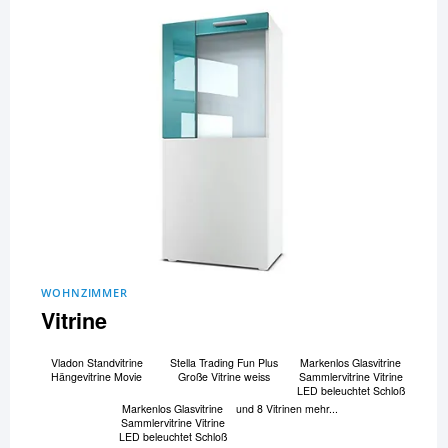
WOHNZIMMER
Vitrine
Vladon Standvitrine
Stella Trading Fun Plus
Markenlos Glasvitrine
Hängevitrine Movie
Große Vitrine weiss
Sammlervitrine Vitrine
LED beleuchtet Schloß
Markenlos Glasvitrine
und 8 Vitrinen mehr...
Sammlervitrine Vitrine
LED beleuchtet Schloß