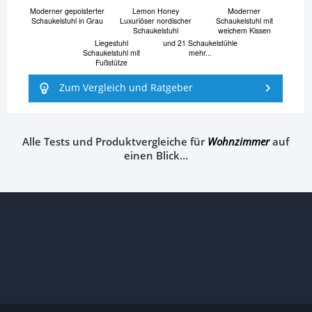
Moderner gepolsterter
Lemon Honey
Moderner
Schaukelstuhl in Grau
Luxuriöser nordischer
Schaukelstuhl mit
Schaukelstuhl
weichem Kissen
Liegestuhl
und 21 Schaukelstühle
Schaukelstuhl mit
mehr...
Fußstütze
Zum Vergleich und Ratgeber
Alle Tests und Produktvergleiche für
Wohnzimmer
auf
einen Blick…