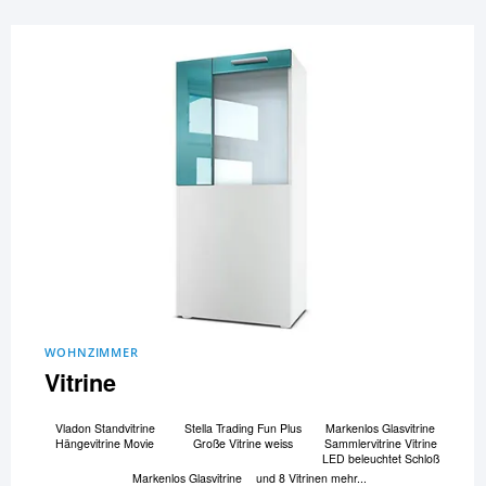
WOHNZIMMER
Vitrine
Vladon Standvitrine
Stella Trading Fun Plus
Markenlos Glasvitrine
Hängevitrine Movie
Große Vitrine weiss
Sammlervitrine Vitrine
LED beleuchtet Schloß
Markenlos Glasvitrine
und 8 Vitrinen mehr...