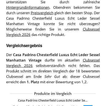
unterstützen Sie durch zahlreiche
Hintergrundinformationen
. Obendrein bekommen Sie
durch unseren
Preisvergleich
gleich den besten Shop. Der
Casa Padrino Chesterfield Luxus Echt Leder Sessel
Manhattan Vintage konnte Sie nicht überzeugen?
Möglicherweise finden Sie in unserem
Clubsessel
Vergleich 2026
das richtige Produkt.
Vergleichsergebnis
Der
Casa Padrino Chesterfield Luxus Echt Leder Sessel
Manhattan Vintage
durfte im aktuellen
Clubsessel
Vergleich 2026
selbstverständlich nicht fehlen. Das
Produkt schnitt im direkten Vergleich der 18 bewerteten
Clubsessel am Ende
Sehr Gut
ab: dieser Clubsessel
erreicht den
1. Platz
mit einer Bewertung von 1,2.
Produkte im Vergleich
Übergroßer Sessel moderner bequeme
Mid Century Moderner Akzentstuhl
HETFTJN Chesterfield-Sessel Hellgrau
Sessel aus Samt mit goldenen Beinen
CozyChair für kleine Räume
KAWOLA Sessel Fina Polstersessel
Atlantic Home Collection Leo Sessel
Atlantic Home Collection Leo Sessel
Casa Padrino Chesterfield Luxus Echt Leder Sessel Manhattan Vintage