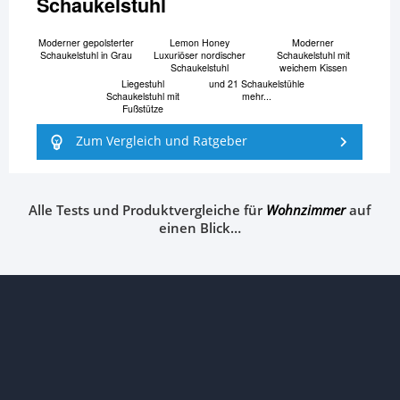
Schaukelstuhl
Moderner gepolsterter
Lemon Honey
Moderner
Schaukelstuhl in Grau
Luxuriöser nordischer
Schaukelstuhl mit
Schaukelstuhl
weichem Kissen
Liegestuhl
und 21 Schaukelstühle
Schaukelstuhl mit
mehr...
Fußstütze
Zum Vergleich und Ratgeber
Alle Tests und Produktvergleiche für
Wohnzimmer
auf
einen Blick…