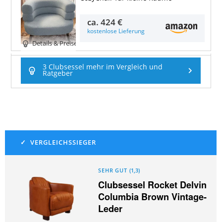
ca.
424 €
kostenlose Lieferung
Details & Preise
3 Clubsessel mehr im Vergleich und
Ratgeber
SEHR GUT
(
1,3
)
Clubsessel Rocket Delvin
Columbia Brown Vintage-
Leder