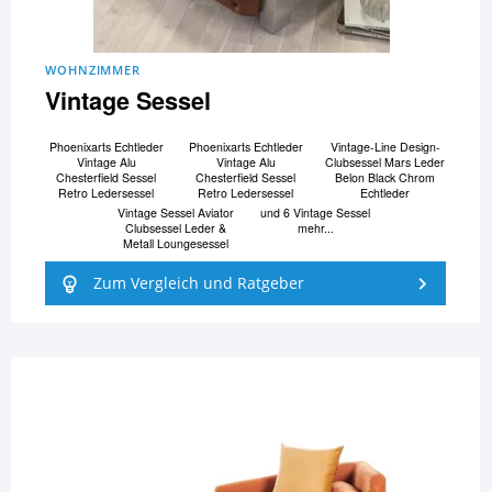
WOHNZIMMER
Vintage Sessel
Phoenixarts Echtleder
Phoenixarts Echtleder
Vintage-Line Design-
Vintage Alu
Vintage Alu
Clubsessel Mars Leder
Chesterfield Sessel
Chesterfield Sessel
Belon Black Chrom
Retro Ledersessel
Retro Ledersessel
Echtleder
Vintage Sessel Aviator
und 6 Vintage Sessel
Clubsessel Leder &
mehr...
Metall Loungesessel
Zum Vergleich und Ratgeber