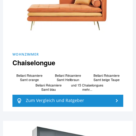
WOHNZIMMER
Chaiselongue
Beliani Ré­ca­mi­e­re
Beliani Ré­ca­mi­e­re
Beliani Ré­ca­mi­e­re
Samt orange
Samt Hellbraun
Samt beige Taupe
Beliani Ré­ca­mi­e­re
und 15 Chaiselongues
Samt blau
mehr...
Zum Vergleich und Ratgeber