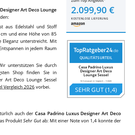
Zum Top Angebot
2.099,90 €
 Designer Art Deco Lounge
nden:
KOSTENLOSE LIEFERUNG
st aus Edelstahl und Stoff
85 cm und eine Höhe von 85
 Eleganz unterstreicht. Mit
d Entspannen in jedem Raum
QUALITÄTSURTEIL
Wir unterstützen Sie durch
Casa Padrino Luxus
Designer Art Deco
gsten Shop finden Sie in
Lounge Sessel
r Art Deco Lounge Sessel
18 Clubsessel im Vergleich
–
11/2025
el Vergleich 2026
vorbei.
SEHR GUT
(
1,4
)
ürlich auch der
Casa Padrino Luxus Designer Art Deco
das Produkt
Sehr Gut
ab: Mit einer Note von 1,4 konnte der