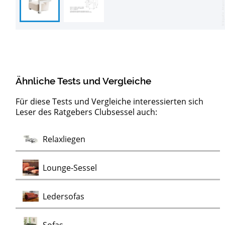
Ähnliche Tests und Vergleiche
Für diese Tests und Vergleiche interessierten sich
Leser des Ratgebers Clubsessel auch:
Barock
Test
Test
Test
Test
Test
Test
Lowboards
Sideboards
Kommoden
Möbelklassiker
Schaukelstühle
Vitrinen
Wohnwände
Chaiselongues
Vintage Sessel
Test
Relaxliegen
Test
Kommoden
Test
Test
Test
Test
Lounge-Sessel
Test
Ledersofas
Test