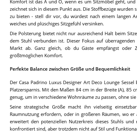
Komfort ist das A und O, wenn es um Sitzmöbel geht, und 
zeichnet sich in diesem Punkt aus. Die Stoffbezüge wurden
zu bieten - stell dir vor, du würdest nach einem langen 
weiches und plüschiges Sitzgefühl versinken.
Die Polsterung bietet nicht nur ausreichend Halt beim Sitz
dem Stuhl verbunden ist. Dieser Fokus auf überragenden 
Markt ab. Ganz gleich, ob du Gäste empfängst oder Zei
größtmöglichen Komfort.
Perfekte Balance zwischen Größe und Bequemlichkeit
Der Casa Padrino Luxus Designer Art Deco Lounge Sessel b
Platzersparnis. Mit den Maßen 84 cm in der Breite (A), 85 c
genug, um in verschiedene Wohnräume zu passen, ohne sie 
Seine strategische Größe macht ihn vielseitig einsetzba
Raumnutzung erfordern, oder in größeren Räumen, wo er a
erweitert den potenziellen Nutzerkreis dieses Stuhls und 
konfrontiert sind, aber trotzdem nicht auf Stil und Funktional