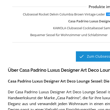
Produkte im
V
V
Ü
M
V
V
V
H
S
C
K
A
A
Clubsessel Rocket Delvin Columbia Brown Vintage-Leder
SI
Casa Padrino Luxus Designe
KAWOLA Clubsessel Cocktailsessel Samt
Bequemer Sessel für Wohnzimmer und Schlafzimmer
Zum Clubsesse
Über Casa Padrino Luxus Designer Art Deco Lou
Casa Padrino Luxus Designer Art Deco Lounge Sessel: Die
Der Casa Padrino Luxus Designer Art Deco Lounge Sessel ist
Handwerkskunst der Marke „Casa Padrino“, die für ihre luxur
Eleganz aus und verwandelt jeden Wohnraum in einen einlad
Design passt zu einer Vielzahl von Einrichtungsstilen, von