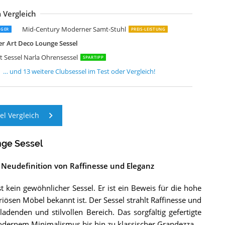
 Vergleich
intage-Line Design-Clubsessel Mars Leder Belon Black Chrom Echtleder
intage-Line Clubsessel Roslin Leder Stoff Echtleder Cocktailsessel
bergroßer Sessel moderner bequemer Stuhl
id Century Moderner Akzentstuhl
intage-Line Design-Clubsessel Giacomet Whiskey Brown Edelstahl
intage-Line Loungesessel Aldgate Columbia Brown Edelstahl Echtleder
intage-Line Cocktailsessel Armani Winsconsin Brown Acrylglas Seitenteile
ETFTJN Chesterfield-Sessel Hellgrau Samt
essel aus Samt mit goldenen Beinen
ozyChair für kleine Räume
AWOLA Sessel Fina Polstersessel
tlantic Home Collection Leo Sessel
tlantic Home Collection Leo Sessel
Mid-Century Moderner Samt-Stuhl
EGER
PREIS-LEISTUNG
r Art Deco Lounge Sessel
 Sessel Narla Ohrensessel
SPARTIPP
… und
13
weitere
Clubsessel
im Test oder Vergleich!
l Vergleich
nge Sessel
 Neudefinition von Raffinesse und Eleganz
 kein gewöhnlicher Sessel. Er ist ein Beweis für die hohe
iösen Möbel bekannt ist. Der Sessel strahlt Raffinesse und
enden und stilvollen Bereich. Das sorgfältig gefertigte
 modernem Minimalismus bis hin zu klassischer Grandezza.