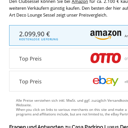
Den Clubsessel können Sie bei
Amazon
für ca. 2.100 € ka
weiteren Verkäufern günstig kaufen. Den besten der hier au
Art Deco Lounge Sessel zeigt unser Preisvergleich.
2.099,90 €
A
KOSTENLOSE LIEFERUNG
Top Preis
O
Top Preis
e
Alle Preise verstehen sich inkl. MwSt. und ggf. zuzüglich Versandkos
Webseite.
Fragen und Antworten zu Casa Padrino Luxus De