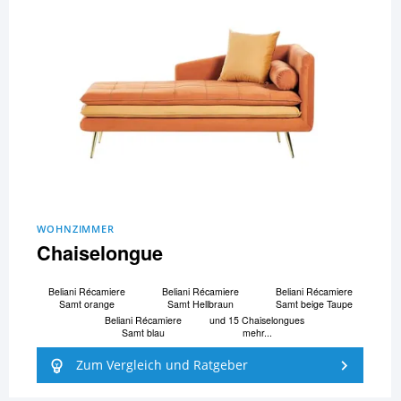
WOHNZIMMER
Chaiselongue
Beliani Ré­ca­mi­e­re
Beliani Ré­ca­mi­e­re
Beliani Ré­ca­mi­e­re
Samt orange
Samt Hellbraun
Samt beige Taupe
Beliani Ré­ca­mi­e­re
und 15 Chaiselongues
Samt blau
mehr...
Zum Vergleich und Ratgeber