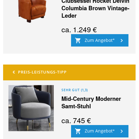
Clubsessel Rocket Delvin
Columbia Brown Vintage-
Leder
ca.
1.249 €
Zum Angebot
SEHR GUT
(
1,3
)
Mid-Century Moderner
Samt-Stuhl
ca.
745 €
Zum Angebot