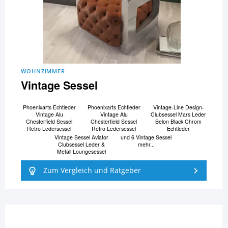
WOHNZIMMER
Vintage Sessel
Phoenixarts Echtleder
Phoenixarts Echtleder
Vintage-Line Design-
Vintage Alu
Vintage Alu
Clubsessel Mars Leder
Chesterfield Sessel
Chesterfield Sessel
Belon Black Chrom
Retro Ledersessel
Retro Ledersessel
Echtleder
Vintage Sessel Aviator
und 6 Vintage Sessel
Clubsessel Leder &
mehr...
Metall Loungesessel
Zum Vergleich und Ratgeber