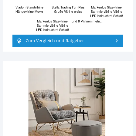
Vladon Standvitrine
Stella Trading Fun Plus
Markenlos Glasvitrine
Hängevitrine Movie
Große Vitrine weiss
Sammlervitrine Vitrine
LED beleuchtet Schloß
Markenlos Glasvitrine
und 8 Vitrinen mehr...
Sammlervitrine Vitrine
LED beleuchtet Schloß
Zum Vergleich und Ratgeber