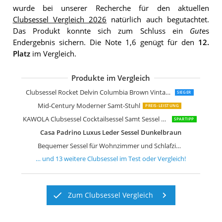
wurde bei unserer Recherche für den aktuellen
Clubsessel Vergleich 2026
natürlich auch begutachtet.
Das Produkt konnte sich zum Schluss ein
Gut
es
Endergebnis sichern. Die Note 1,6 genügt für den
12.
Platz
im Vergleich.
Produkte im Vergleich
Übergroßer Sessel moderner bequeme
Mid Century Moderner Akzentstuhl
HETFTJN Chesterfield-Sessel Hellgrau
Sessel aus Samt mit goldenen Beinen
CozyChair für kleine Räume
KAWOLA Sessel Fina Polstersessel
Atlantic Home Collection Leo Sessel
Atlantic Home Collection Leo Sessel
Clubsessel Rocket Delvin Columbia Brown Vintage-Leder
SIEGER
Mid-Century Moderner Samt-Stuhl
PREIS-LEISTUNG
KAWOLA Clubsessel Cocktailsessel Samt Sessel Narla Ohrensessel
SPARTIPP
Casa Padrino Luxus Leder Sessel Dunkelbraun
Bequemer Sessel für Wohnzimmer und Schlafzimmer
… und
13
weitere
Clubsessel
im Test oder Vergleich!
Zum Clubsessel Vergleich