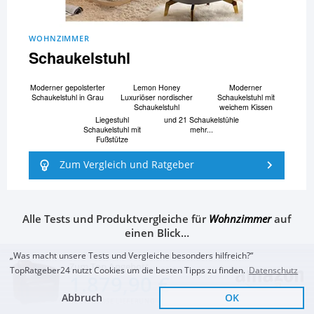
WOHNZIMMER
Schaukelstuhl
Moderner gepolsterter
Lemon Honey
Moderner
Schaukelstuhl in Grau
Luxuriöser nordischer
Schaukelstuhl mit
Schaukelstuhl
weichem Kissen
Liegestuhl
und 21 Schaukelstühle
Schaukelstuhl mit
mehr...
Fußstütze
Zum Vergleich und Ratgeber
Alle Tests und Produktvergleiche für
Wohnzimmer
auf
einen Blick…
„Was macht unsere Tests und Vergleiche besonders hilfreich?“
Zum Top Angebot
TopRatgeber24 nutzt Cookies um die besten Tipps zu finden.
Datenschutz
1.879,90 €
Abbruch
OK
KOSTENLOSE LIEFERUNG