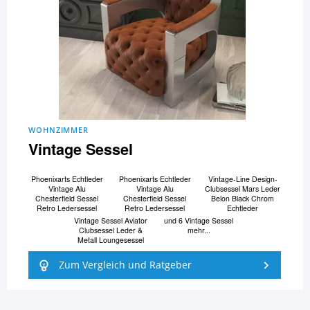
WOHNZIMMER
Vintage Sessel
Phoenixarts Echtleder
Phoenixarts Echtleder
Vintage-Line Design-
Vintage Alu
Vintage Alu
Clubsessel Mars Leder
Chesterfield Sessel
Chesterfield Sessel
Belon Black Chrom
Retro Ledersessel
Retro Ledersessel
Echtleder
Vintage Sessel Aviator
und 6 Vintage Sessel
Clubsessel Leder &
mehr...
Metall Loungesessel
Zum Vergleich und Ratgeber