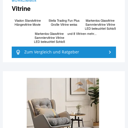
WOHNZIMMER
Vitrine
Vladon Standvitrine
Stella Trading Fun Plus
Markenlos Glasvitrine
Hängevitrine Movie
Große Vitrine weiss
Sammlervitrine Vitrine
LED beleuchtet Schloß
Markenlos Glasvitrine
und 8 Vitrinen mehr...
Sammlervitrine Vitrine
LED beleuchtet Schloß
Zum Vergleich und Ratgeber