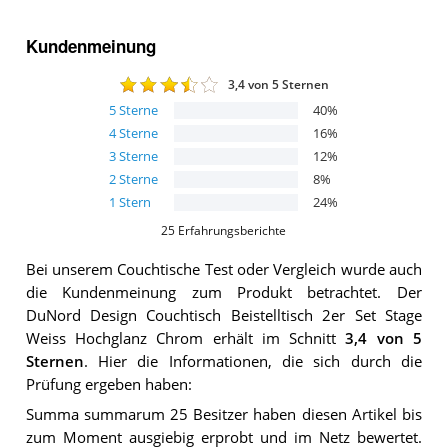
Kundenmeinung
3,4
von 5 Sternen
5
Sterne
40
%
4
Sterne
16
%
3
Sterne
12
%
2
Sterne
8
%
1
Stern
24
%
25
Erfahrungsberichte
Bei unserem
Couchtische
Test oder Vergleich wurde auch
die Kundenmeinung zum Produkt betrachtet.
Der
DuNord Design Couchtisch Beistelltisch 2er Set Stage
Weiss Hochglanz Chrom
erhält im Schnitt
3,4
von 5
Sternen
. Hier die Informationen, die sich durch die
Prüfung ergeben haben:
Summa summarum 25 Besitzer haben diesen Artikel bis
zum Moment ausgiebig erprobt und im Netz bewertet.