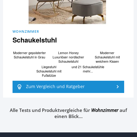
WOHNZIMMER
Schaukelstuhl
Moderner gepolsterter
Lemon Honey
Moderner
Schaukelstuhl in Grau
Luxuriöser nordischer
Schaukelstuhl mit
Schaukelstuhl
weichem Kissen
Liegestuhl
und 21 Schaukelstühle
Schaukelstuhl mit
mehr...
Fußstütze
Zum Vergleich und Ratgeber
Alle Tests und Produktvergleiche für
Wohnzimmer
auf
einen Blick…