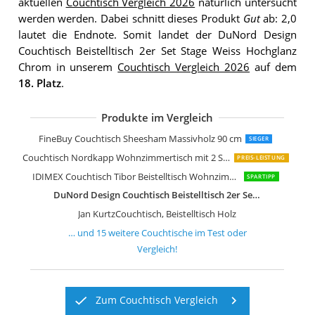
aktuellen
Couchtisch Vergleich 2026
natürlich untersucht
werden werden. Dabei schnitt dieses Produkt
Gut
ab: 2,0
lautet die Endnote. Somit landet der DuNord Design
Couchtisch Beistelltisch 2er Set Stage Weiss Hochglanz
Chrom in unserem
Couchtisch Vergleich 2026
auf dem
18. Platz
.
Produkte im Vergleich
Couchtisch Laukaa Wohnzimmertisch
Klaar Design Couchtisch Ret
SAM Couchtisch 120x80 cm Ida
Couchtisch aus Eiche & Metall
LITTLE TREE Runder Couchtisch
Couchtisch Weiß Wohnzimmertisch H
Couchtisch Höhenverstellbar Wohnzi
FineBuy Couchtisch Sheesham Massivholz 90 cm
SIEGER
Couchtisch Nordkapp Wohnzimmertisch mit 2 Schiebetüren
PREIS-LEISTUNG
IDIMEX Couchtisch Tibor Beistelltisch Wohnzimmertisch Sofatisch Stubentisch
SPARTIPP
DuNord Design Couchtisch Beistelltisch 2er Set Stage Weiss Hochglanz Chrom
Jan KurtzCouchtisch, Beistelltisch Holz
… und
15
weitere
Couchtische
im Test oder
Vergleich!
Zum Couchtisch Vergleich