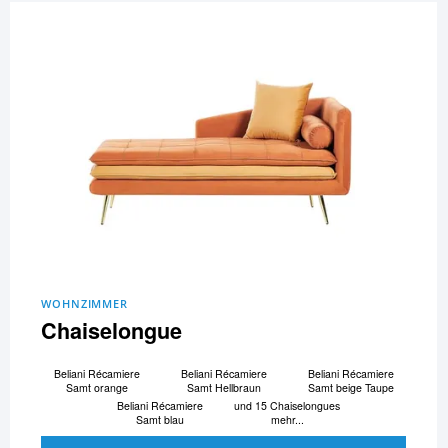
WOHNZIMMER
Chaiselongue
Beliani Ré­ca­mi­e­re
Beliani Ré­ca­mi­e­re
Beliani Ré­ca­mi­e­re
Samt orange
Samt Hellbraun
Samt beige Taupe
Beliani Ré­ca­mi­e­re
und 15 Chaiselongues
Samt blau
mehr...