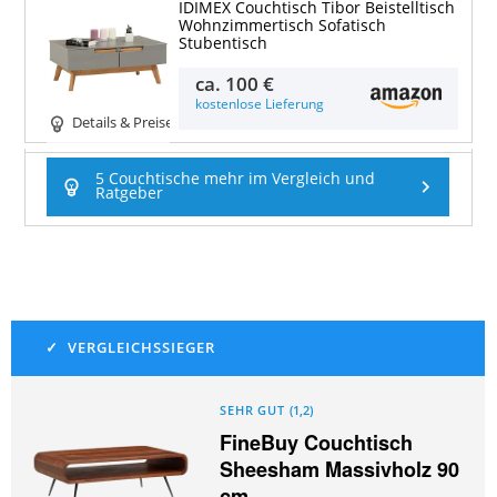
IDIMEX Couchtisch Tibor Beistelltisch
Wohnzimmertisch Sofatisch
Stubentisch
ca.
100 €
kostenlose Lieferung
Details & Preise
5 Couchtische mehr im Vergleich und
Ratgeber
SEHR GUT
(
1,2
)
FineBuy Couchtisch
Sheesham Massivholz 90
cm