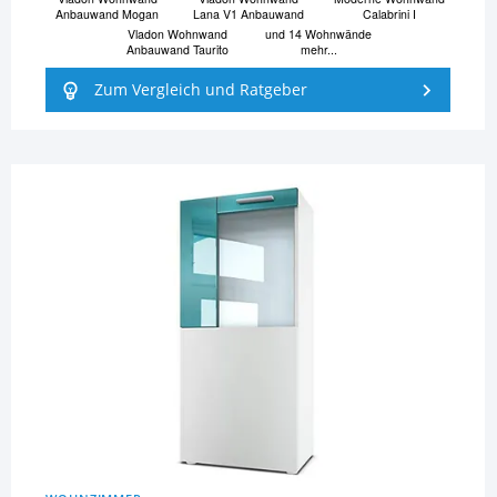
Anbauwand Mogan
Lana V1 Anbauwand
Calabrini I
Vladon Wohnwand
und 14 Wohnwände
Anbauwand Taurito
mehr...
Zum Vergleich und Ratgeber