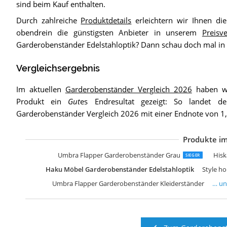
sind beim Kauf enthalten.
Durch zahlreiche
Produktdetails
erleichtern wir Ihnen di
obendrein die günstigsten Anbieter in unserem
Preisve
Garderobenständer Edelstahloptik? Dann schau doch mal i
Vergleichsergebnis
Im aktuellen
Garderobenständer Vergleich 2026
haben wi
Produkt ein
Gut
es Endresultat gezeigt: So landet d
Garderobenständer Vergleich 2026 mit einer Endnote von 1
Produkte im
K
S
S
S
L
a
H
H
H
H
b
J
J
W
P
J
J
H
J
Umbra Flapper Garderobenständer Grau
Hisk
SIEGER
Haku Möbel Garderobenständer Edelstahloptik
Style h
Umbra Flapper Garderobenständer Kleiderständer
… u