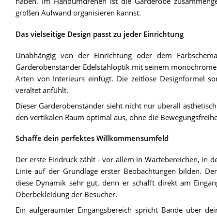
haben. Im Handumdrehen ist die Garderobe zusammengeb
großen Aufwand organisieren kannst.
Das vielseitige Design passt zu jeder Einrichtung
Unabhängig von der Einrichtung oder dem Farbschem
Garderobenständer Edelstahloptik mit seinem monochromen sil
Arten von Interieurs einfügt. Die zeitlose Designformel so
veraltet anfühlt.
Dieser Garderobenständer sieht nicht nur überall ästhetisch
den vertikalen Raum optimal aus, ohne die Bewegungsfreihe
Schaffe dein perfektes Willkommensumfeld
Der erste Eindruck zählt - vor allem in Wartebereichen, in d
Linie auf der Grundlage erster Beobachtungen bilden. De
diese Dynamik sehr gut, denn er schafft direkt am Eingan
Oberbekleidung der Besucher.
Ein aufgeräumter Eingangsbereich spricht Bände über de