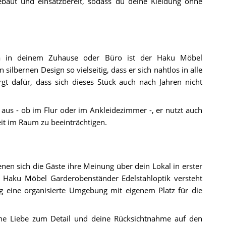
aut und einsatzbereit, sodass du deine Kleidung ohne
a in deinem Zuhause oder Büro ist der Haku Möbel
bernen Design so vielseitig, dass er sich nahtlos in alle
rgt dafür, dass sich dieses Stück auch nach Jahren nicht
 aus - ob im Flur oder im Ankleidezimmer -, er nutzt auch
it im Raum zu beeinträchtigen.
enen sich die Gäste ihre Meinung über dein Lokal in erster
r Haku Möbel Garderobenständer Edelstahloptik versteht
g eine organisierte Umgebung mit eigenem Platz für die
ine Liebe zum Detail und deine Rücksichtnahme auf den