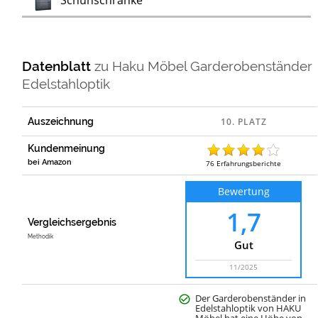
Schuhschränke
Datenblatt
zu
Haku Möbel Garderobenständer
Edelstahloptik
Auszeichnung
Kundenmeinung
bei Amazon
76
Erfahrungsberichte
Bewertung
1,7
Vergleichsergebnis
Methodik
Gut
11/2025
Der Garderobenständer in
Edelstahloptik von HAKU
Möbel hat eine Höhe von