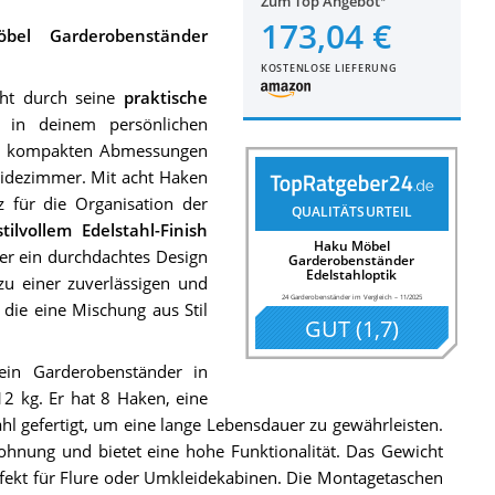
Zum Top Angebot
173,04 €
bel Garderobenständer
KOSTENLOSE LIEFERUNG
cht durch seine
praktische
 in deinem persönlichen
ne kompakten Abmessungen
eidezimmer. Mit acht Haken
tz für die Organisation der
QUALITÄTSURTEIL
stilvollem Edelstahl-Finish
Haku Möbel
er ein durchdachtes Design
Garderobenständer
Edelstahloptik
u einer zuverlässigen und
24 Garderobenständer im Vergleich
–
11/2025
 die eine Mischung aus Stil
GUT
(
1,7
)
ein Garderobenständer in
12 kg. Er hat 8 Haken, eine
ahl gefertigt, um eine lange Lebensdauer zu gewährleisten.
Wohnung und bietet eine hohe Funktionalität. Das Gewicht
erfekt für Flure oder Umkleidekabinen. Die Montagetaschen