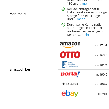
180 cm. …
mehr
Der Jackenträger hat 8
Haken und eine großzügige
Merkmale
Stange für Kleiderbügel
und …
mehr
Durch seine Kombination
aus Stangen in Edelstahl
und einem einzigartigem
Design, …
mehr
174 €
ca.
169 €
ca.
184 €
ca.
Erhältlich bei
190 €
ca.
209 €
ca.
Top Preis