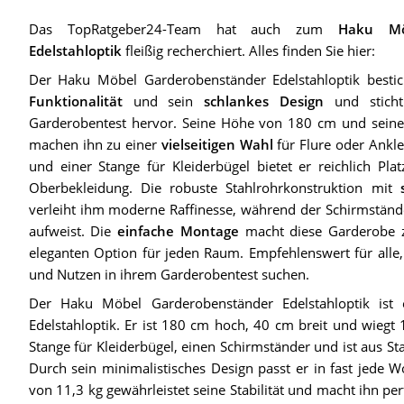
Das TopRatgeber24-Team hat auch zum
Haku Mö
Edelstahloptik
fleißig recherchiert. Alles finden Sie hier:
Der Haku Möbel Garderobenständer Edelstahloptik besti
Funktionalität
und sein
schlankes Design
und sticht
Garderobentest hervor. Seine Höhe von 180 cm und sei
machen ihn zu einer
vielseitigen Wahl
für Flure oder Ankl
und einer Stange für Kleiderbügel bietet er reichlich Pla
Oberbekleidung. Die robuste Stahlrohrkonstruktion mit
verleiht ihm moderne Raffinesse, während der Schirmständ
aufweist. Die
einfache Montage
macht diese Garderobe z
eleganten Option für jeden Raum. Empfehlenswert für alle,
und Nutzen in ihrem Garderobentest suchen.
Der Haku Möbel Garderobenständer Edelstahloptik ist 
Edelstahloptik. Er ist 180 cm hoch, 40 cm breit und wiegt 
Stange für Kleiderbügel, einen Schirmständer und ist aus St
Durch sein minimalistisches Design passt er in fast jede 
von 11,3 kg gewährleistet seine Stabilität und macht ihn p