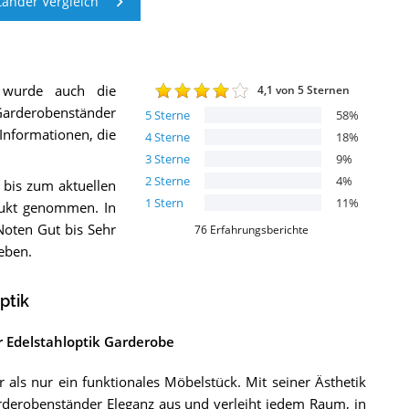
änder Vergleich
 wurde auch die
4,1
von 5 Sternen
arderobenständer
5
Sterne
58
%
 Informationen, die
4
Sterne
18
%
3
Sterne
9
%
2
Sterne
4
%
 bis zum aktuellen
1
Stern
11
%
ukt genommen. In
Noten Gut bis Sehr
76
Erfahrungsberichte
geben.
ptik
r Edelstahloptik Garderobe
als nur ein funktionales Möbelstück. Mit seiner Ästhetik
rderobenständer Eleganz aus und verleiht jedem Raum, in