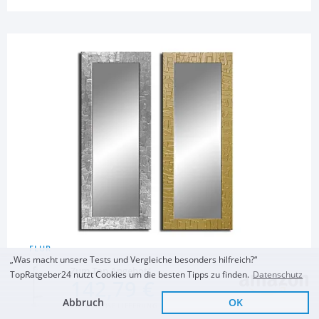
FLUR
„Was macht unsere Tests und Vergleiche besonders hilfreich?“
Wandspiegel
Zum Top Angebot
TopRatgeber24 nutzt Cookies um die besten Tipps zu finden.
Datenschutz
142,79 €
Bilderdepot24 Zeitloser
Koonmi Standspiegel
Koonmi 76 x 171 cm
Abbruch
OK
KOSTENLOSE LIEFERUNG
Wandspiegel mit
mit abgerundeten
Gewölbter Top
handgearbeitetem
Ecken
Ganzkörperspiegel