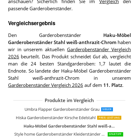
anschauen? Sicherlich finden Sie im
Vergleich
den
passende Garderobenständer.
Vergleichsergebnis
Den Garderobenständer
Haku-Möbel
Garderobenständer Stahl weiß-anthrazit-Chrom
haben
wir in unserem aktuellen
Garderobenständer Vergleich
2026
beurteilt. Das Produkt schneidet
Gut
ab, vergleicht
man die 24 besten Standgarderoben: 1,7 lautet die
Endnote. So landete der Haku-Möbel Garderobenständer
Stahl weiß-anthrazit-Chrom in unserem
Garderobenständer Vergleich 2026
auf dem
11. Platz
.
Produkte im Vergleich
SAM Garderobe Hakon aus Teakholz
SAM Garderobe Zalacca aus Teakholz
SAM Kleiderständer Tyke aus Teakhol
Haku Möbel Garderobenständer Edels
Haku-Möbel Haku Möbel Garderoben
Paperflow Moderner Garderobenstän
Jan Kurtz 494303 Kleiderständer Lond
Jan Kurtz London Kleiderständer
Jan Kurtz Tree Kleiderständer
Umbra Flapper Garderobenständer Grau
SIEGER
Hiska Garderobenständer Kirsche Edelstahl
PREIS-LEISTUNG
Haku-Möbel Garderobenständer Stahl weiß-anthrazit-Chrom
Style home Garderobenständer Kleiderständer 8 Haken
SPARTIPP