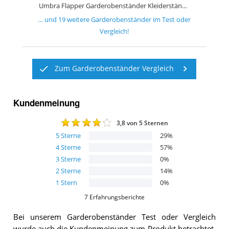
Umbra Flapper Garderobenständer Kleiderständer
… und
19
weitere
Garderobenständer
im Test oder
Vergleich!
Zum Garderobenständer Vergleich
Kundenmeinung
3,8
von 5 Sternen
5
Sterne
29
%
4
Sterne
57
%
3
Sterne
0
%
2
Sterne
14
%
1
Stern
0
%
7
Erfahrungsberichte
Bei unserem
Garderobenständer
Test oder Vergleich
wurde auch die Kundenmeinung zum Produkt betrachtet.