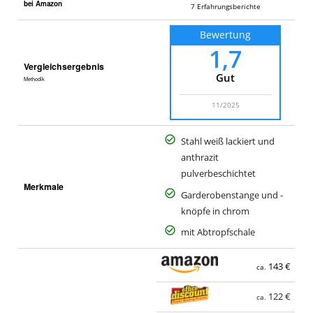
bei Amazon
7
Erfahrungsberichte
Bewertung
1,7
Vergleichsergebnis
Gut
Methodik
11/2025
Stahl weiß lackiert und
anthrazit
pulverbeschichtet
Merkmale
Garderobenstange und -
knöpfe in chrom
mit Abtropfschale
143 €
ca.
122 €
ca.