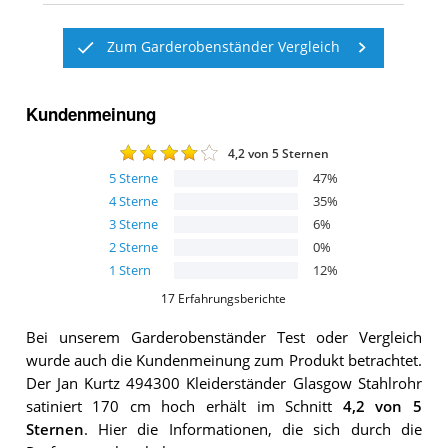
Zum Garderobenständer Vergleich
Kundenmeinung
4,2
von 5 Sternen
5
Sterne
47
%
4
Sterne
35
%
3
Sterne
6
%
2
Sterne
0
%
1
Stern
12
%
17
Erfahrungsberichte
Bei unserem
Garderobenständer
Test oder Vergleich
wurde auch die Kundenmeinung zum Produkt betrachtet.
Der
Jan Kurtz 494300 Kleiderständer Glasgow Stahlrohr
satiniert 170 cm hoch
erhält im Schnitt
4,2
von 5
Sternen
. Hier die Informationen, die sich durch die