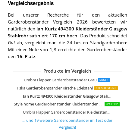
Vergleichsergebnis
Bei unserer Recherche für den aktuellen
Garderobenständer Vergleich 2026
bewerteten wir
natürlich den
Jan Kurtz 494300 Kleiderständer Glasgow
Stahlrohr satiniert 170 cm hoch
. Das Produkt schneidet
Gut
ab, vergleicht man die 24 besten Standgarderoben:
Mit einer Note von 1,8 erreichte der Garderobenständer
den
16. Platz
.
Produkte im Vergleich
SAM Garderobe Hakon aus Teakholz
SAM Garderobe Zalacca aus Teakholz
SAM Kleiderständer Tyke aus Teakhol
Haku Möbel Garderobenständer Edels
Haku-Möbel Haku Möbel Garderoben
Paperflow Moderner Garderobenstän
Jan Kurtz 494303 Kleiderständer Lond
Jan Kurtz London Kleiderständer
Jan Kurtz Tree Kleiderständer
Umbra Flapper Garderobenständer Grau
SIEGER
Hiska Garderobenständer Kirsche Edelstahl
PREIS-LEISTUNG
Jan Kurtz 494300 Kleiderständer Glasgow Stahlrohr satiniert 170 cm hoch
Style home Garderobenständer Kleiderständer 8 Haken
SPARTIPP
Umbra Flapper Garderobenständer Kleiderständer
… und
19
weitere
Garderobenständer
im Test oder
Vergleich!