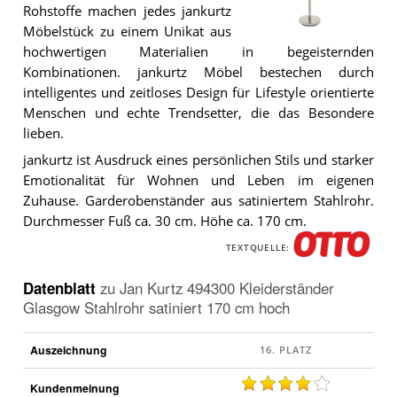
Rohstoffe machen jedes jankurtz
Möbelstück zu einem Unikat aus
Der
hochwertigen Materialien in begeisternden
Jan
Kurtz
Kombinationen. jankurtz Möbel bestechen durch
494300
intelligentes und zeitloses Design für Lifestyle orientierte
Kleiderständer
Menschen und echte Trendsetter, die das Besondere
Glasgow
Stahlrohr
lieben.
satiniert
170
jankurtz ist Ausdruck eines persönlichen Stils und starker
cm
Emotionalität für Wohnen und Leben im eigenen
hoch
.
Zuhause. Garderobenständer aus satiniertem Stahlrohr.
Durchmesser Fuß ca. 30 cm. Höhe ca. 170 cm.
TEXTQUELLE:
Datenblatt
zu
Jan Kurtz 494300 Kleiderständer
Glasgow Stahlrohr satiniert 170 cm hoch
Auszeichnung
Kundenmeinung