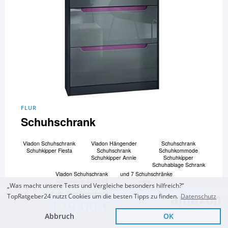
FLUR
Schuhschrank
Vladon Schuhschrank
Vladon Hängender
Schuhschrank
Schuhkipper Fiesta
Schuhschrank
Schuhkommode
Schuhkipper Annie
Schuhkipper
Schuhablage Schrank
Vladon Schuhschrank
und 7 Schuhschränke
Schuhkipper Loret V2
mehr...
„Was macht unsere Tests und Vergleiche besonders hilfreich?“
Zum Top Angebot
TopRatgeber24 nutzt Cookies um die besten Tipps zu finden.
Datenschutz
Zum Vergleich und Ratgeber
129,00 €
Abbruch
OK
KOSTENLOSE LIEFERUNG