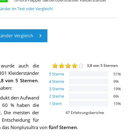
tänder
im Test oder Vergleich!
änder Vergleich
 wurde auch die
3,8
von 5 Sternen
301 Kleiderständer
5
Sterne
51
%
,8
von 5 Sternen
.
4
Sterne
9
%
haben:
3
Sterne
19
%
2
Sterne
6
%
rodukt den Aufwand
1
Stern
15
%
d 60 % haben die
. Die meisten der
47
Erfahrungsberichte
r Entscheidung für
n das Nonplusultra von
fünf Sternen
.