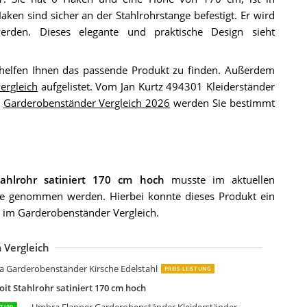
aken sind sicher an der Stahlrohrstange befestigt. Er wird
werden. Dieses elegante und praktische Design sieht
 helfen Ihnen das passende Produkt zu finden. Außerdem
vergleich
aufgelistet. Vom Jan Kurtz 494301 Kleiderständer
m
Garderobenständer Vergleich 2026
werden Sie bestimmt
tahlrohr satiniert 170 cm hoch
musste im aktuellen
pe genommen werden. Hierbei konnte dieses Produkt ein
im Garderobenständer Vergleich.
 Vergleich
are 83601 Garderobenständer Technical Tree Schwarz
AM Garderobe Hakon aus Teakholz
AM Garderobe Zalacca aus Teakholz
AM Kleiderständer Tyke aus Teakholz
ioLiving Garderobenständer Double Cactus aus massivem Suar-Holz
naan '9' Design Kleiderständer Holz Garderobenständer Massivholz
aku Möbel Garderobenständer Edelstahloptik
aku-Möbel Garderobenständer Stahl weiß-anthrazit-Chrom
aku-Möbel Haku Möbel Garderobenständer
AKU Möbel Garderobenständer -Stahlrohr Edelstahloptik Schirmhalterung
AKU Möbel Garderobenständer Garderobe aus Metall in Weiß
alvi Shiitake Wood Garderobenständer aus Shiitake-Holz
an Kurtz 494300 Kleiderständer Glasgow Stahlrohr satiniert 170 cm hoch
EII Garderobe Massivholz Wand hängende Dekoration Wohnzimmer
aperflow Moderner Garderobenständer Holz
an Kurtz 494303 Kleiderständer London
an Kurtz London Kleiderständer
OMCOM Garderobenständer Kleiderhaken Garderobe
an Kurtz Tree Kleiderständer
a Garderobenständer Kirsche Edelstahl
PREIS-LEISTUNG
oit Stahlrohr satiniert 170 cm hoch
Umbra Flapper Garderobenständer Kleiderständer
TIPP