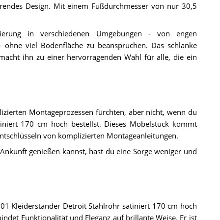
erendes Design. Mit einem Fußdurchmesser von nur 30,5
tzierung in verschiedenen Umgebungen - von engen
- ohne viel Bodenfläche zu beanspruchen. Das schlanke
macht ihn zu einer hervorragenden Wahl für alle, die ein
izierten Montageprozessen fürchten, aber nicht, wenn du
tiniert 170 cm hoch bestellst. Dieses Möbelstück kommt
Entschlüsseln von komplizierten Montageanleitungen.
nkunft genießen kannst, hast du eine Sorge weniger und
1 Kleiderständer Detroit Stahlrohr satiniert 170 cm hoch
ndet Funktionalität und Eleganz auf brillante Weise. Er ist