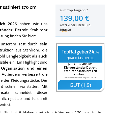
r satiniert 170 cm
Zum Top Angebot
139,00 €
eich 2026
haben wir uns
KOSTENLOSE LIEFERUNG
tänder Detroit Stahlrohr
ung finden Sie hier:
in unserem Test durch
sein
truktion aus Stahlrohr, die
wohl
Langlebigkeit als auch
QUALITÄTSURTEIL
tile ein. Ein Highlight sind
Jan Kurtz 494301
Kleiderständer Detroit
e Organisation und einen
Stahlrohr satiniert 170
. Außerdem verbessert die
cm hoch
24 Garderobenständer im Vergleich
–
11/2025
e der Kleidungsstücke. Der
GUT
(
1,9
)
 schnell vonstatten. Mit
nsatz
schneidet dieser
lich gut ab und ist damit
entest.
01. Sie hat 6 Haken und eine Höhe von 170 cm, ist in