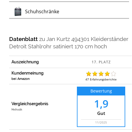
Test
Schuhschränke
Datenblatt
zu
Jan Kurtz 494301 Kleiderständer
Detroit Stahlrohr satiniert 170 cm hoch
Auszeichnung
Kundenmeinung
bei Amazon
47
Erfahrungsberichte
Bewertung
1,9
Vergleichsergebnis
Methodik
Gut
11/2025