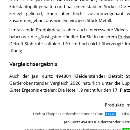
Edelstahloptik gehalten und hat einen stabilen Sockel. Die H
zerlegt geliefert, kann aber leicht zusammengebaut 
zusammengebaut aus wie ein einziges Stück Metall.
Umfassende
Produktdetails
aber auch interessante Videos
haben wir die günstigsten Händler für Sie in unserem
Preis
Detroit Stahlrohr satiniert 170 cm hoch nicht überzeugt? I
fündig.
Vergleichsergebnis
Auch der
Jan Kurtz 494301 Kleiderständer Detroit S
Garderobenständer Vergleich 2026
natürlich unter die Lu
Gut
es Ergebnis erzielen: Die Note 1,9 reicht für den
17. Platz
Produkte im
K
S
S
S
L
a
H
H
H
H
H
b
J
W
P
J
J
H
J
Umbra Flapper Garderobenständer Grau
Hisk
SIEGER
Jan Kurtz 494301 Kleiderständer Detr
Style home Garderobenständer Kleiderständer 8 Haken
SPAR