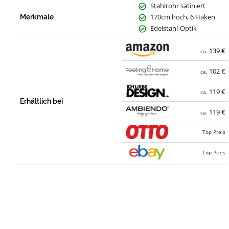
Stahlrohr satiniert
170cm hoch, 6 Haken
Merkmale
Edelstahl-Optik
139 €
ca.
102 €
ca.
119 €
ca.
Erhältlich bei
119 €
ca.
Top Preis
Top Preis