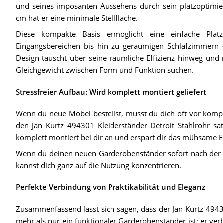
und seines imposanten Aussehens durch sein platzoptimi
cm hat er eine minimale Stellfläche.
Diese kompakte Basis ermöglicht eine einfache Pla
Eingangsbereichen bis hin zu geräumigen Schlafzimmern 
Design täuscht über seine räumliche Effizienz hinweg und 
Gleichgewicht zwischen Form und Funktion suchen.
Stressfreier Aufbau: Wird komplett montiert geliefert
Wenn du neue Möbel bestellst, musst du dich oft vor kompl
den Jan Kurtz 494301 Kleiderständer Detroit Stahlrohr sa
komplett montiert bei dir an und erspart dir das mühsame 
Wenn du deinen neuen Garderobenständer sofort nach der A
kannst dich ganz auf die Nutzung konzentrieren.
Perfekte Verbindung von Praktikabilität und Eleganz
Zusammenfassend lässt sich sagen, dass der Jan Kurtz 49430
mehr als nur ein funktionaler Garderobenständer ist; er verbi