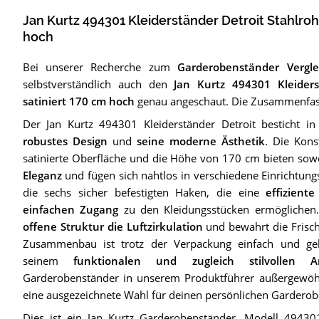
Jan Kurtz 494301 Kleiderständer Detroit Stahlroh
hoch
Bei unserer Recherche zum
Garderobenständer Vergl
selbstverständlich auch den
Jan Kurtz 494301 Kleiders
satiniert 170 cm hoch
genau angeschaut. Die Zusammenfass
Der Jan Kurtz 494301 Kleiderständer Detroit besticht 
robustes Design
und
seine moderne Ästhetik
. Die Kons
satinierte Oberfläche und die Höhe von 170 cm bieten so
Eleganz
und fügen sich nahtlos in verschiedene Einrichtungss
die sechs sicher befestigten Haken, die eine
effizient
einfachen Zugang
zu den Kleidungsstücken ermöglichen
offene Struktur die Luftzirkulation
und bewahrt die Frisch
Zusammenbau ist trotz der Verpackung einfach und geht
seinem
funktionalen und zugleich stilvollen A
Garderobenständer in unserem Produktführer außergewöhn
eine ausgezeichnete Wahl für deinen persönlichen Garderob
Dies ist ein Jan Kurtz Garderobenständer, Modell 4943