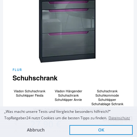
FLUR
Schuhschrank
Vladon Schuhschrank
Vladon Hängender
Schuhschrank
Schuhkipper Fiesta
Schuhschrank
Schuhkommode
Schuhkipper Annie
Schuhkipper
Schuhablage Schrank
Vladon Schuhschrank
und 7 Schuhschränke
„Was macht unsere Tests und Vergleiche besonders hilfreich?“
Schuhkipper Loret V2
mehr...
Zum Top Angebot
TopRatgeber24 nutzt Cookies um die besten Tipps zu finden.
Datenschutz
27,90 €
Zum Vergleich und Ratgeber
Abbruch
OK
Sofort Lieferbar
KOSTENLOSE LIEFERUNG