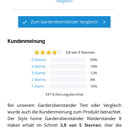
Vergleich!
Zum Garderobenständer Vergleich
Kundenmeinung
3,8
von 5 Sternen
5
Sterne
50
%
4
Sterne
18
%
3
Sterne
12
%
2
Sterne
4
%
1
Stern
16
%
547
Erfahrungsberichte
Bei unserem
Garderobenständer
Test oder Vergleich
wurde auch die Kundenmeinung zum Produkt betrachtet.
Der
Style home Garderobenständer Kleiderständer 8
Haken
erhält im Schnitt
3,8
von 5 Sternen
. Hier die