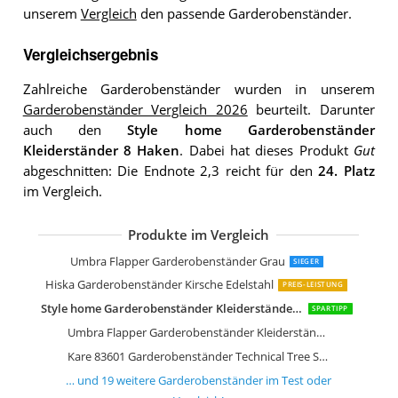
unserem
Vergleich
den passende Garderobenständer.
Vergleichsergebnis
Zahlreiche Garderobenständer wurden in unserem
Garderobenständer Vergleich 2026
beurteilt. Darunter
auch den
Style home Garderobenständer
Kleiderständer 8 Haken
. Dabei hat dieses Produkt
Gut
abgeschnitten: Die Endnote 2,3 reicht für den
24. Platz
im Vergleich.
Produkte im Vergleich
SAM Garderobe Hakon aus Teakholz
SAM Garderobe Zalacca aus Teakholz
SAM Kleiderständer Tyke aus Teakhol
Haku Möbel Garderobenständer Edels
Haku-Möbel Haku Möbel Garderoben
Paperflow Moderner Garderobenstän
Jan Kurtz 494303 Kleiderständer Lond
Jan Kurtz London Kleiderständer
Jan Kurtz Tree Kleiderständer
Umbra Flapper Garderobenständer Grau
SIEGER
Hiska Garderobenständer Kirsche Edelstahl
PREIS-LEISTUNG
Style home Garderobenständer Kleiderständer 8 Haken
SPARTIPP
Umbra Flapper Garderobenständer Kleiderständer
Kare 83601 Garderobenständer Technical Tree Schwarz
… und
19
weitere
Garderobenständer
im Test oder