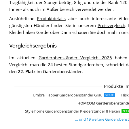
Tragfähigkeit der Stange beträgt 8 kg und die der Bank 120
Innen- als auch im Außenbereich verwendet werden.
Ausführliche
Produktdetails
aber auch interessante Vide
günstigsten Händler finden Sie in unserem
Preisvergleich
.
Kleiderhaken Garderobe? Dann schauen Sie doch mal in un
Vergleichsergebnis
Im aktuellen
Garderobenständer Vergleich 2026
haben w
Vergleicht man die 24 besten Standgarderoben, schneidet 
den
22. Platz
im Garderobenständer.
Produkte im
K
S
S
S
L
a
H
H
H
H
H
b
J
J
W
P
J
J
J
Umbra Flapper Garderobenständer Grau
Hisk
SIEGER
HOMCOM Garderobenständer
Style home Garderobenständer Kleiderständer 8 Haken
SPAR
… und
19
weitere
Garderobens