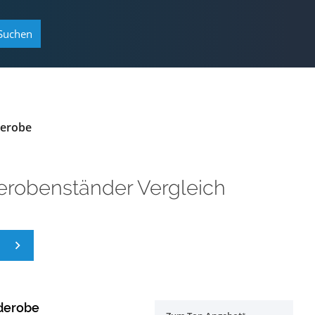
Suchen
erobe
erobenständer Vergleich
derobe