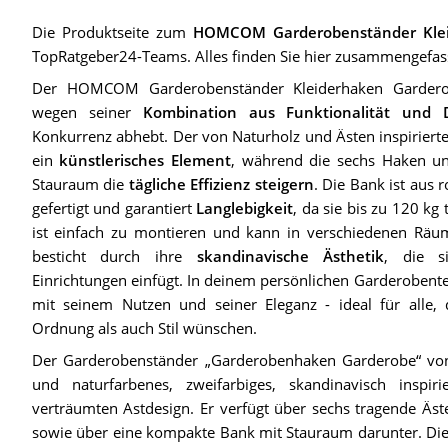
Die Produktseite zum
HOMCOM Garderobenständer Klei
TopRatgeber24-Teams. Alles finden Sie hier zusammengefas
Der HOMCOM Garderobenständer Kleiderhaken Garderob
wegen seiner
Kombination aus Funktionalität und 
Konkurrenz abhebt. Der von Naturholz und Ästen inspiriert
ein
künstlerisches Element
, während die sechs Haken un
Stauraum die
tägliche Effizienz steigern
. Die Bank ist au
gefertigt und garantiert
Langlebigkeit
, da sie bis zu 120 kg
ist einfach zu montieren und kann in verschiedenen Räum
besticht durch ihre
skandinavische Ästhetik
, die s
Einrichtungen einfügt. In deinem persönlichen Garderobente
mit seinem Nutzen und seiner Eleganz - ideal für alle,
Ordnung als auch Stil wünschen.
Der Garderobenständer „Garderobenhaken Garderobe“ v
und naturfarbenes, zweifarbiges, skandinavisch inspir
verträumten Astdesign. Er verfügt über sechs tragende Äs
sowie über eine kompakte Bank mit Stauraum darunter. D