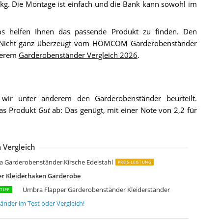
 kg. Die Montage ist einfach und die Bank kann sowohl im
os helfen Ihnen das passende Produkt zu finden. Den
 Nicht ganz überzeugt vom HOMCOM Garderobenständer
serem
Garderobenständer Vergleich 2026
.
ir unter anderem den Garderobenständer beurteilt.
das Produkt
Gut
ab: Das genügt, mit einer Note von 2,2 für
 Vergleich
are 83601 Garderobenständer Technical Tree Schwarz
AM Garderobe Hakon aus Teakholz
AM Garderobe Zalacca aus Teakholz
AM Kleiderständer Tyke aus Teakholz
ioLiving Garderobenständer Double Cactus aus massivem Suar-Holz
naan '9' Design Kleiderständer Holz Garderobenständer Massivholz
aku Möbel Garderobenständer Edelstahloptik
aku-Möbel Garderobenständer Stahl weiß-anthrazit-Chrom
aku-Möbel Haku Möbel Garderobenständer
AKU Möbel Garderobenständer -Stahlrohr Edelstahloptik Schirmhalterung
AKU Möbel Garderobenständer Garderobe aus Metall in Weiß
alvi Shiitake Wood Garderobenständer aus Shiitake-Holz
an Kurtz 494300 Kleiderständer Glasgow Stahlrohr satiniert 170 cm hoch
an Kurtz 494301 Kleiderständer Detroit Stahlrohr satiniert 170 cm hoch
EII Garderobe Massivholz Wand hängende Dekoration Wohnzimmer
aperflow Moderner Garderobenständer Holz
an Kurtz 494303 Kleiderständer London
an Kurtz London Kleiderständer
an Kurtz Tree Kleiderständer
a Garderobenständer Kirsche Edelstahl
PREIS-LEISTUNG
 Kleiderhaken Garderobe
Umbra Flapper Garderobenständer Kleiderständer
TIPP
tänder
im Test oder Vergleich!