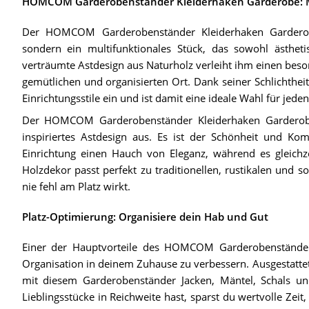
HOMCOM Garderobenständer Kleiderhaken Garderobe: Me
Der HOMCOM Garderobenständer Kleiderhaken Garderobe
sondern ein multifunktionales Stück, das sowohl ästheti
verträumte Astdesign aus Naturholz verleiht ihm einen be
gemütlichen und organisierten Ort. Dank seiner Schlichthei
Einrichtungsstile ein und ist damit eine ideale Wahl für jeden
Der HOMCOM Garderobenständer Kleiderhaken Garderobe 
inspiriertes Astdesign aus. Es ist der Schönheit und Ko
Einrichtung einen Hauch von Eleganz, während es gleichzei
Holzdekor passt perfekt zu traditionellen, rustikalen und s
nie fehl am Platz wirkt.
Platz-Optimierung: Organisiere dein Hab und Gut
Einer der Hauptvorteile des HOMCOM Garderobenständers 
Organisation in deinem Zuhause zu verbessern. Ausgestattet 
mit diesem Garderobenständer Jacken, Mäntel, Schals un
Lieblingsstücke in Reichweite hast, sparst du wertvolle Zeit