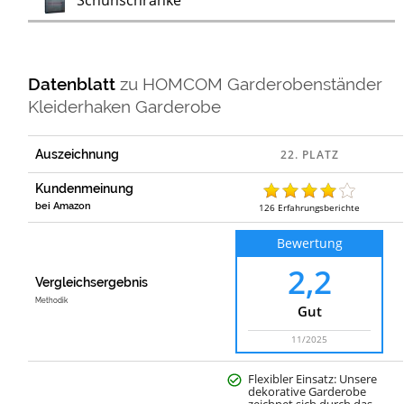
Schuhschränke
Datenblatt
zu
HOMCOM Garderobenständer
Kleiderhaken Garderobe
Auszeichnung
Kundenmeinung
bei Amazon
126
Erfahrungsberichte
Bewertung
2,2
Vergleichsergebnis
Methodik
Gut
11/2025
Flexibler Einsatz: Unsere
dekorative Garderobe
zeichnet sich durch das …