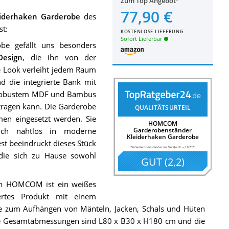
Zum Top Angebot
77,90 €
derhaken Garderobe
des
st:
KOSTENLOSE LIEFERUNG
Sofort Lieferbar
e gefällt uns besonders
Design
, die ihn von der
e Look verleiht jedem Raum
d die integrierte Bank mit
s robustem MDF und Bambus
 tragen kann. Die Garderobe
QUALITÄTSURTEIL
en eingesetzt werden. Sie
HOMCOM
ich nahtlos in moderne
Garderobenständer
Kleiderhaken Garderobe
st beeindruckt dieses Stück
24 Garderobenständer im Vergleich
–
11/2025
 die sich zu Hause sowohl
GUT
(
2,2
)
on HOMCOM ist ein weißes
iertes Produkt mit einem
te zum Aufhängen von Mänteln, Jacken, Schals und Hüten
ie Gesamtabmessungen sind L80 x B30 x H180 cm und die