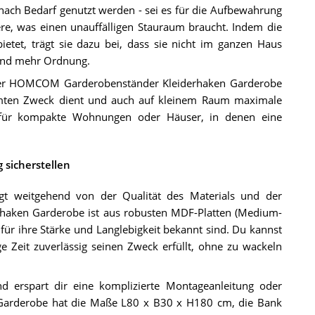
 nach Bedarf genutzt werden - sei es für die Aufbewahrung
re, was einen unauffälligen Stauraum braucht. Indem die
etet, trägt sie dazu bei, dass sie nicht im ganzen Haus
 und mehr Ordnung.
 der HOMCOM Garderobenständer Kleiderhaken Garderobe
immten Zweck dient und auch auf kleinem Raum maximale
rs für kompakte Wohnungen oder Häuser, in denen eine
 sicherstellen
gt weitgehend von der Qualität des Materials und der
aken Garderobe ist aus robusten MDF-Platten (Medium-
 für ihre Stärke und Langlebigkeit bekannt sind. Du kannst
 Zeit zuverlässig seinen Zweck erfüllt, ohne zu wackeln
 erspart dir eine komplizierte Montageanleitung oder
Die Garderobe hat die Maße L80 x B30 x H180 cm, die Bank