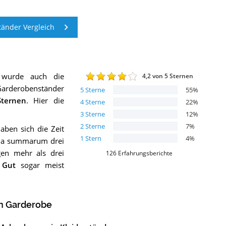
änder Vergleich
 wurde auch die
4,2
von 5 Sternen
rderobenständer
5
Sterne
55
%
ternen
. Hier die
4
Sterne
22
%
3
Sterne
12
%
2
Sterne
7
%
ben sich die Zeit
1
Stern
4
%
ma summarum drei
en mehr als drei
126
Erfahrungsberichte
 Gut
sogar meist
n Garderobe