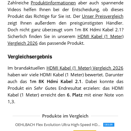
Zahlreiche
Produktinformationen
aber auch spannende
Videos helfen Ihnen bei der Entscheidung, ob dieses
Produkt das Richtige für Sie ist. Der
Unser Preisvergleich
zeigt Ihnen außerdem den preisgünstigsten Händler.
Doch nicht ganz überzeugt vom 1m 8K Hdmi Kabel 2.1?
Sicherlich finden Sie in unserem
HDMI Kabel (1 Meter)
Vergleich 2026
das passende Produkt.
Vergleichsergebnis
Im brandaktuellen
HDMI Kabel (1 Meter) Vergleich 2026
haben wir viele HDMI Kabel (1 Meter) bewertet. Darunter
auch das
1m 8K Hdmi Kabel 2.1
. Dabei konnte das
Produkt ein
Sehr Gut
es Endresultat erzielen: das HDMI
Kabel (1 Meter) erreicht den
6. Platz
mit einer Note von
1,3.
Produkte im Vergleich
KabelDirekt 4K Hdmi Kabel 1m Pro Ser
CSL-Computer CSL 8k Hdmi Kabel 2.1
Hama Hdmi Kabel 1 m lang Ultra HD 
StarTech.com 1m Hdmi 2.1 Kabel 8K
KabelDirekt 10K & 8K Hdmi Kabel
KabelDirekt 4K Hdmi Kabel 1m
deleyCON 1m Hdmi Kabel Hdmi 2.0
UGREEN 8k Hdmi Kabel 2.1
Ultra HDTV 8K Hdmi Kabel
Zertifiziertes 10K 8K Hdmi 2.1 Kabel 1
CSL-Computer CSL 8k Hdmi Kabel 2.1 
CSL-Computer CSL 8k 4k Hdmi Kabel 2
Highwings Hdmi 2.1 Kabel 1m 8K
8K Hdmi Kabel 2.1
OEHLBACH Flex Evolution Ultra High-Speed HDMI-Kabel
SIEGER