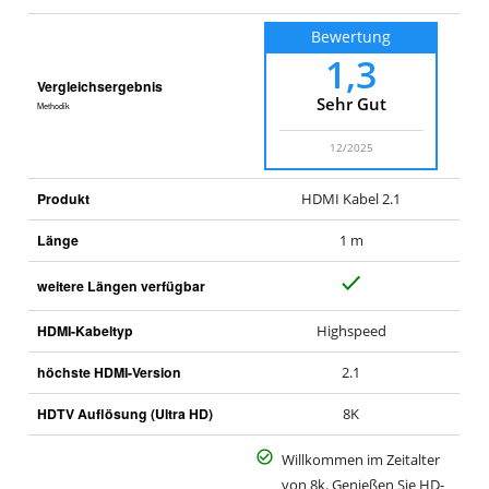
Bewertung
1,3
Vergleichsergebnis
Sehr Gut
Methodik
12/2025
Produkt
HDMI Kabel 2.1
Länge
1 m
J
weitere Längen verfügbar
a
HDMI-Kabeltyp
Highspeed
höchste HDMI-Version
2.1
HDTV Auflösung (Ultra HD)
8K
Willkommen im Zeitalter
von 8k. Genießen Sie HD-