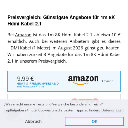
Preisvergleich: Günstigste Angebote für
1m 8K
Hdmi Kabel 2.1
Bei
Amazon
ist das 1m 8K Hdmi Kabel 2.1 ab etwa 10 €
erhältlich. Auch bei weiteren Anbietern gibt es dieses
HDMI Kabel (1 Meter) im August 2026 günstig zu kaufen.
Wir haben zurzeit 3 Angebote für das 1m 8K Hdmi Kabel
2.1 in unserem Preisvergleich.
9,99 €
Amazon
GRATIS PREMIUMVERSAND
mit Amazon Prime
Top Preis
„Was macht unsere Tests und Vergleiche besonders hilfreich?“
OTTO
Zum Top Angebot
TopRatgeber24 nutzt Cookies um die besten Tipps zu finden.
Datenschutz
9,99 €
Abbruch
OK
Sofort Lieferbar
KOSTENLOSE LIEFERUNG
Top Preis
eBay