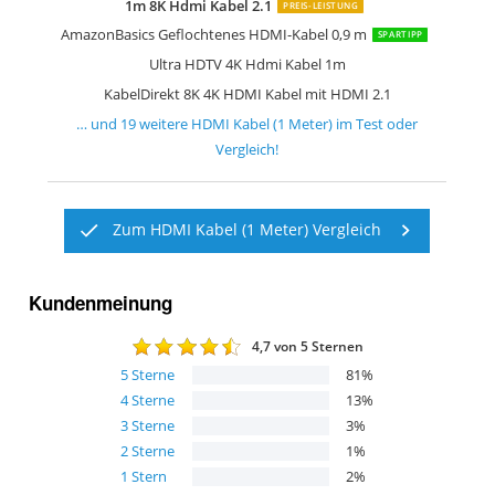
1m 8K Hdmi Kabel 2.1
PREIS-LEISTUNG
AmazonBasics Geflochtenes HDMI-Kabel 0,9 m
SPARTIPP
Ultra HDTV 4K Hdmi Kabel 1m
KabelDirekt 8K 4K HDMI Kabel mit HDMI 2.1
… und
19
weitere
HDMI Kabel (1 Meter)
im Test oder
Vergleich!
Zum HDMI Kabel (1 Meter) Vergleich
Kundenmeinung
4,7
von 5 Sternen
5
Sterne
81
%
4
Sterne
13
%
3
Sterne
3
%
2
Sterne
1
%
1
Stern
2
%