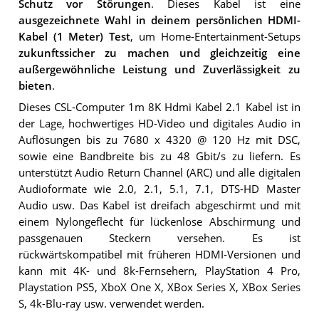
Schutz vor Störungen
. Dieses Kabel ist eine
ausgezeichnete Wahl in deinem persönlichen HDMI-
Kabel (1 Meter) Test
, um Home-Entertainment-Setups
zukunftssicher zu machen und gleichzeitig eine
außergewöhnliche Leistung und Zuverlässigkeit zu
bieten
.
Dieses CSL-Computer 1m 8K Hdmi Kabel 2.1 Kabel ist in
der Lage, hochwertiges HD-Video und digitales Audio in
Auflösungen bis zu 7680 x 4320 @ 120 Hz mit DSC,
sowie eine Bandbreite bis zu 48 Gbit/s zu liefern. Es
unterstützt Audio Return Channel (ARC) und alle digitalen
Audioformate wie 2.0, 2.1, 5.1, 7.1, DTS-HD Master
Audio usw. Das Kabel ist dreifach abgeschirmt und mit
einem Nylongeflecht für lückenlose Abschirmung und
passgenauen Steckern versehen. Es ist
rückwärtskompatibel mit früheren HDMI-Versionen und
kann mit 4K- und 8k-Fernsehern, PlayStation 4 Pro,
Playstation PS5, XboX One X, XBox Series X, XBox Series
S, 4k-Blu-ray usw. verwendet werden.