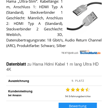
Hama „Ultra-Slim“. Kabellänge: 1
m, Anschluss 1: HDMI Typ A
(Standard), Steckverbinder 1
Geschlecht: Männlich, Anschluss
2: HDMI Typ A (Standard),
Steckverbinder 2 Geschlecht:
Weiblich, 3D,
Das
Datenübertragungsrate: 18 Gbit/s, Audio Return Channel
Hama
Hdmi
(ARC), Produktfarbe: Schwarz, Silber
Kabel
1
TEXTQUELLE:
m
lang
Datenblatt
zu
Hama Hdmi Kabel 1 m lang Ultra HD
Ultra
HD
4K
4K
.
Auszeichnung
Kundenmeinung
bei Amazon
94
Erfahrungsberichte
Bewertung