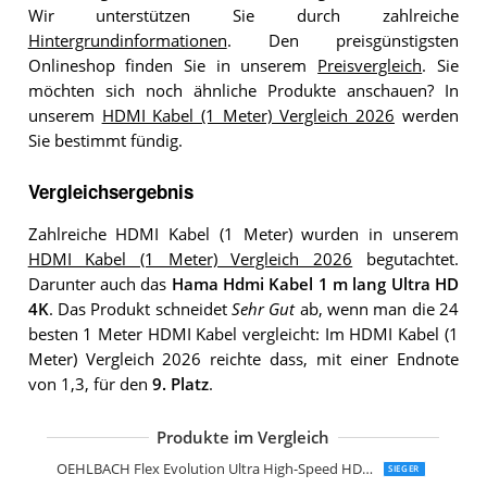
Wir unterstützen Sie durch zahlreiche
Hintergrundinformationen
. Den preisgünstigsten
Onlineshop finden Sie in unserem
Preisvergleich
. Sie
möchten sich noch ähnliche Produkte anschauen? In
unserem
HDMI Kabel (1 Meter) Vergleich 2026
werden
Sie bestimmt fündig.
Vergleichsergebnis
Zahlreiche HDMI Kabel (1 Meter) wurden in unserem
HDMI Kabel (1 Meter) Vergleich 2026
begutachtet.
Darunter auch das
Hama Hdmi Kabel 1 m lang Ultra HD
4K
. Das Produkt schneidet
Sehr Gut
ab, wenn man die 24
besten 1 Meter HDMI Kabel vergleicht: Im HDMI Kabel (1
Meter) Vergleich 2026 reichte dass, mit einer Endnote
von 1,3, für den
9. Platz
.
Produkte im Vergleich
KabelDirekt 8K 4K HDMI Kabel mit HD
KabelDirekt 4K Hdmi Kabel 1m Pro Ser
CSL-Computer CSL 8k Hdmi Kabel 2.1
StarTech.com 1m Hdmi 2.1 Kabel 8K
KabelDirekt 10K & 8K Hdmi Kabel
KabelDirekt 4K Hdmi Kabel 1m
deleyCON 1m Hdmi Kabel Hdmi 2.0
UGREEN 8k Hdmi Kabel 2.1
Ultra HDTV 8K Hdmi Kabel
Zertifiziertes 10K 8K Hdmi 2.1 Kabel 1
CSL-Computer CSL 8k Hdmi Kabel 2.1 
CSL-Computer CSL 8k 4k Hdmi Kabel 2
Highwings Hdmi 2.1 Kabel 1m 8K
8K Hdmi Kabel 2.1
OEHLBACH Flex Evolution Ultra High-Speed HDMI-Kabel
SIEGER