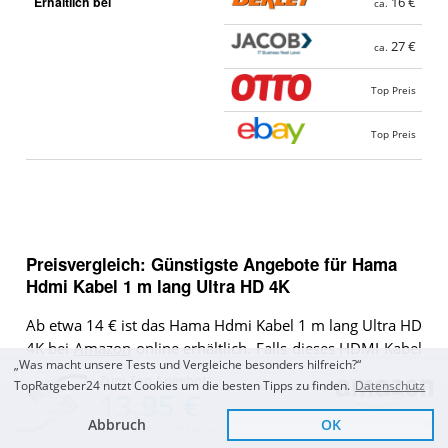
Erhältlich bei
16 €
ca.
27 €
ca.
Top Preis
Top Preis
Preisvergleich: Günstigste Angebote für
Hama
Hdmi Kabel 1 m lang Ultra HD 4K
Ab etwa 14 € ist das Hama Hdmi Kabel 1 m lang Ultra HD
4K bei
Amazon
online erhältlich. Falls dieses HDMI Kabel
„Was macht unsere Tests und Vergleiche besonders hilfreich?“
(1 Meter) dort gerade nicht erhältlich ist, gibt es natürlich
Zum Top Angebot
TopRatgeber24 nutzt Cookies um die besten Tipps zu finden.
Datenschutz
viele weitere Alternativen. Das Hama Hdmi Kabel 1 m
13,95 €
lang Ultra HD 4K kann derzeitig in unserem
Abbruch
OK
Sofort Lieferbar
KOSTENLOSE LIEFERUNG
Preisvergleich bei 7 Verkäufer bestellt werden.