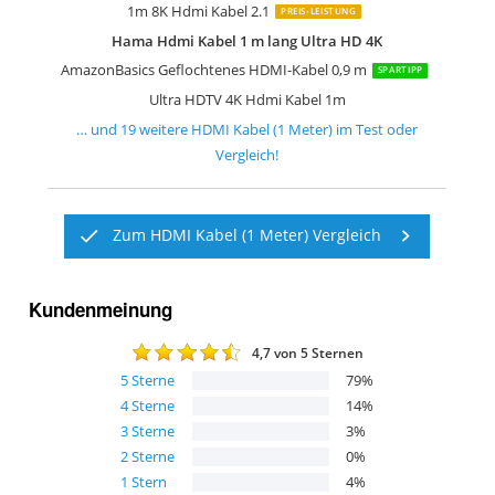
1m 8K Hdmi Kabel 2.1
PREIS-LEISTUNG
Hama Hdmi Kabel 1 m lang Ultra HD 4K
AmazonBasics Geflochtenes HDMI-Kabel 0,9 m
SPARTIPP
Ultra HDTV 4K Hdmi Kabel 1m
… und
19
weitere
HDMI Kabel (1 Meter)
im Test oder
Vergleich!
Zum HDMI Kabel (1 Meter) Vergleich
Kundenmeinung
4,7
von 5 Sternen
5
Sterne
79
%
4
Sterne
14
%
3
Sterne
3
%
2
Sterne
0
%
1
Stern
4
%