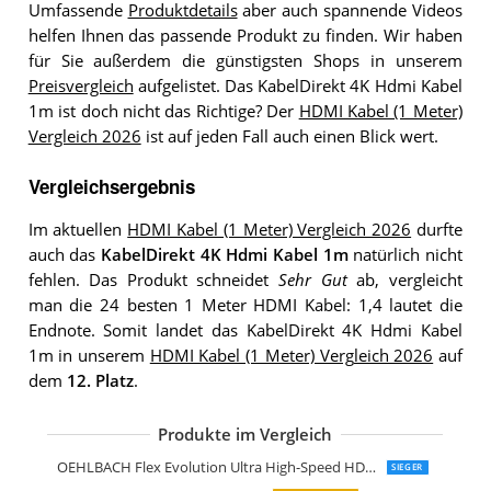
Umfassende
Produktdetails
aber auch spannende Videos
helfen Ihnen das passende Produkt zu finden. Wir haben
für Sie außerdem die günstigsten Shops in unserem
Preisvergleich
aufgelistet. Das KabelDirekt 4K Hdmi Kabel
1m ist doch nicht das Richtige? Der
HDMI Kabel (1 Meter)
Vergleich 2026
ist auf jeden Fall auch einen Blick wert.
Vergleichsergebnis
Im aktuellen
HDMI Kabel (1 Meter) Vergleich 2026
durfte
auch das
KabelDirekt 4K Hdmi Kabel 1m
natürlich nicht
fehlen. Das Produkt schneidet
Sehr Gut
ab, vergleicht
man die 24 besten 1 Meter HDMI Kabel: 1,4 lautet die
Endnote. Somit landet das KabelDirekt 4K Hdmi Kabel
1m in unserem
HDMI Kabel (1 Meter) Vergleich 2026
auf
dem
12. Platz
.
Produkte im Vergleich
KabelDirekt 8K 4K HDMI Kabel mit HD
KabelDirekt 4K Hdmi Kabel 1m Pro Ser
CSL-Computer CSL 8k Hdmi Kabel 2.1
Hama Hdmi Kabel 1 m lang Ultra HD 
StarTech.com 1m Hdmi 2.1 Kabel 8K
KabelDirekt 10K & 8K Hdmi Kabel
deleyCON 1m Hdmi Kabel Hdmi 2.0
UGREEN 8k Hdmi Kabel 2.1
Ultra HDTV 8K Hdmi Kabel
Zertifiziertes 10K 8K Hdmi 2.1 Kabel 1
CSL-Computer CSL 8k Hdmi Kabel 2.1 
CSL-Computer CSL 8k 4k Hdmi Kabel 2
Highwings Hdmi 2.1 Kabel 1m 8K
8K Hdmi Kabel 2.1
OEHLBACH Flex Evolution Ultra High-Speed HDMI-Kabel
SIEGER