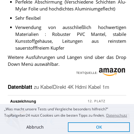
Perfekte Abschirmung (Verschiedene Schichten Alu-
Mylar Folie und hochdichtes Aluminiumgeflecht)
Sehr flexibel
Verwendung von ausschließlich hochwertigen
Materialien : Robuster PVC Mantel, stabile
Kunsstoffgehäuse, Leitungen aus reinstem
sauerstofffreiem Kupfer
Weitere Ausführungen und Längen sind über das Drop
Down Menü auswählbar.
TEXTQUELLE:
Datenblatt
zu
KabelDirekt 4K Hdmi Kabel 1m
Auszeichnung
„Was macht unsere Tests und Vergleiche besonders hilfreich?“
Kundenmeinung
Zum Top Angebot
TopRatgeber24 nutzt Cookies um die besten Tipps zu finden.
Datenschutz
6,99 €
bei Amazon
163.325
Erfahrungsberichte
Abbruch
OK
Sofort Lieferbar
KOSTENLOSE LIEFERUNG
Bewertung