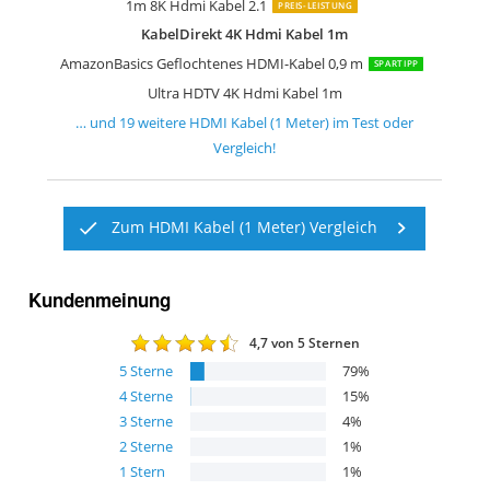
1m 8K Hdmi Kabel 2.1
PREIS-LEISTUNG
KabelDirekt 4K Hdmi Kabel 1m
AmazonBasics Geflochtenes HDMI-Kabel 0,9 m
SPARTIPP
Ultra HDTV 4K Hdmi Kabel 1m
… und
19
weitere
HDMI Kabel (1 Meter)
im Test oder
Vergleich!
Zum HDMI Kabel (1 Meter) Vergleich
Kundenmeinung
4,7
von 5 Sternen
5
Sterne
79
%
4
Sterne
15
%
3
Sterne
4
%
2
Sterne
1
%
1
Stern
1
%