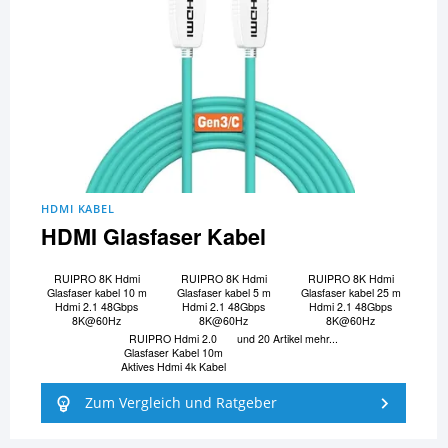
HDMI KABEL
HDMI Glasfaser Kabel
RUIPRO 8K Hdmi
RUIPRO 8K Hdmi
RUIPRO 8K Hdmi
Glasfaser kabel 10 m
Glasfaser kabel 5 m
Glasfaser kabel 25 m
Hdmi 2.1 48Gbps
Hdmi 2.1 48Gbps
Hdmi 2.1 48Gbps
8K@60Hz
8K@60Hz
8K@60Hz
RUIPRO Hdmi 2.0
und 20 Artikel mehr...
Glasfaser Kabel 10m
Aktives Hdmi 4k Kabel
Zum Vergleich und Ratgeber