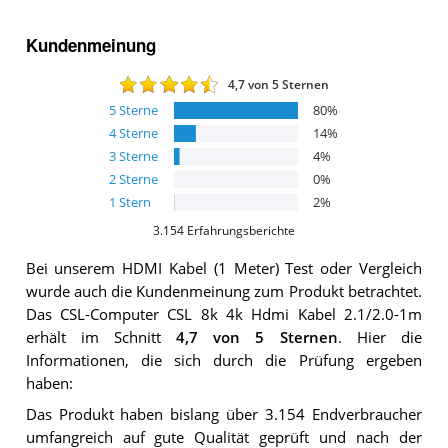
Kundenmeinung
4,7
von 5 Sternen
5
Sterne
80
%
4
Sterne
14
%
3
Sterne
4
%
2
Sterne
0
%
1
Stern
2
%
3.154
Erfahrungsberichte
Bei unserem
HDMI Kabel (1 Meter)
Test oder Vergleich
wurde auch die Kundenmeinung zum Produkt betrachtet.
Das
CSL-Computer CSL 8k 4k Hdmi Kabel 2.1/2.0-1m
erhält im Schnitt
4,7
von 5 Sternen
. Hier die
Informationen, die sich durch die Prüfung ergeben
haben:
Das Produkt haben bislang über 3.154 Endverbraucher
umfangreich auf gute Qualität geprüft und nach der