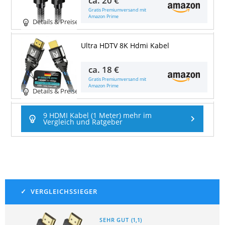
Gratis Premiumversand mit
Amazon Prime
Details & Preise
Ultra HDTV 8K Hdmi Kabel
ca.
18 €
Gratis Premiumversand mit
Amazon Prime
Details & Preise
9 HDMI Kabel (1 Meter) mehr im
Vergleich und Ratgeber
SEHR GUT
(
1,1
)