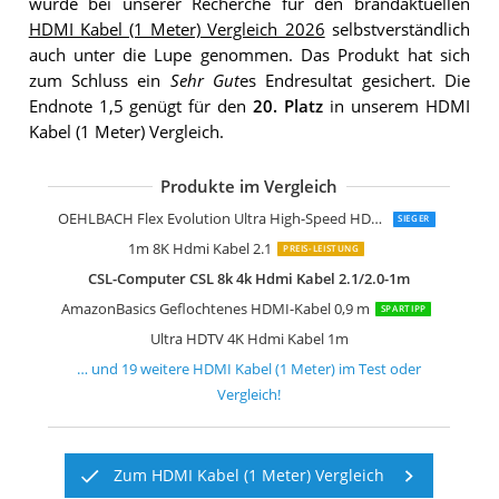
wurde bei unserer Recherche für den brandaktuellen
HDMI Kabel (1 Meter) Vergleich 2026
selbstverständlich
auch unter die Lupe genommen. Das Produkt hat sich
zum Schluss ein
Sehr Gut
es Endresultat gesichert. Die
Endnote 1,5 genügt für den
20. Platz
in unserem HDMI
Kabel (1 Meter) Vergleich.
Produkte im Vergleich
KabelDirekt 8K 4K HDMI Kabel mit HD
KabelDirekt 4K Hdmi Kabel 1m Pro Ser
CSL-Computer CSL 8k Hdmi Kabel 2.1
Hama Hdmi Kabel 1 m lang Ultra HD 
StarTech.com 1m Hdmi 2.1 Kabel 8K
KabelDirekt 10K & 8K Hdmi Kabel
KabelDirekt 4K Hdmi Kabel 1m
deleyCON 1m Hdmi Kabel Hdmi 2.0
UGREEN 8k Hdmi Kabel 2.1
Ultra HDTV 8K Hdmi Kabel
Zertifiziertes 10K 8K Hdmi 2.1 Kabel 1
CSL-Computer CSL 8k Hdmi Kabel 2.1 
Highwings Hdmi 2.1 Kabel 1m 8K
8K Hdmi Kabel 2.1
OEHLBACH Flex Evolution Ultra High-Speed HDMI-Kabel
SIEGER
1m 8K Hdmi Kabel 2.1
PREIS-LEISTUNG
CSL-Computer CSL 8k 4k Hdmi Kabel 2.1/2.0-1m
AmazonBasics Geflochtenes HDMI-Kabel 0,9 m
SPARTIPP
Ultra HDTV 4K Hdmi Kabel 1m
… und
19
weitere
HDMI Kabel (1 Meter)
im Test oder
Vergleich!
Zum HDMI Kabel (1 Meter) Vergleich