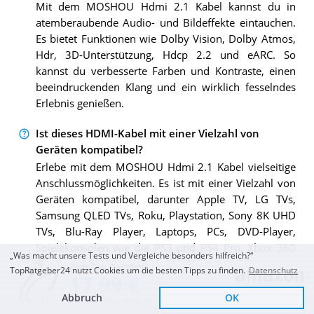
Mit dem MOSHOU Hdmi 2.1 Kabel kannst du in
atemberaubende Audio- und Bildeffekte eintauchen.
Es bietet Funktionen wie Dolby Vision, Dolby Atmos,
Hdr, 3D-Unterstützung, Hdcp 2.2 und eARC. So
kannst du verbesserte Farben und Kontraste, einen
beeindruckenden Klang und ein wirklich fesselndes
Erlebnis genießen.
Ist dieses HDMI-Kabel mit einer Vielzahl von
Geräten kompatibel?
Erlebe mit dem MOSHOU Hdmi 2.1 Kabel vielseitige
Anschlussmöglichkeiten. Es ist mit einer Vielzahl von
Geräten kompatibel, darunter Apple TV, LG TVs,
Samsung QLED TVs, Roku, Playstation, Sony 8K UHD
TVs, Blu-Ray Player, Laptops, PCs, DVD-Player,
Spielekonsolen wie die PS3 und PS4 Pro, Xbox 360
„Was macht unsere Tests und Vergleiche besonders hilfreich?“
und Xbox One S, Wii U, Tivo, Vizio TVs, Projektoren
Zum Top Angebot
TopRatgeber24 nutzt Cookies um die besten Tipps zu finden.
Datenschutz
17,99 €
und mehr. Ganz gleich, welches Gerät du anschließen
möchtest, dieses HDMI-Kabel hat alles, was du
Abbruch
OK
KOSTENLOSE LIEFERUNG
brauchst.